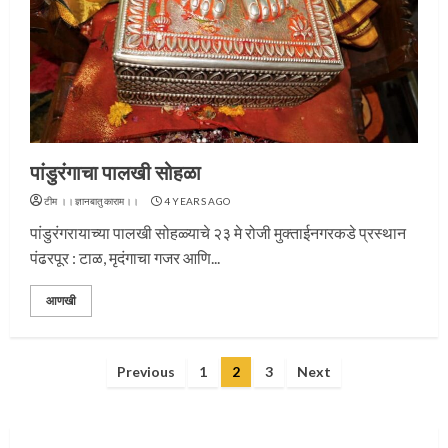
प्रस्थान सोहळ्यासाठी आळंदी सज्ज
पांडुरंगाचा पालखी सोहळा
3
टीम ।।ज्ञानबातुकाराम।।
4 YEARS AGO
पांडुरंगरायाच्या पालखी सोहळ्याचे २३ मे रोजी मुक्ताईनगरकडे प्रस्थान
पंढरपूर : टाळ, मृदंगाचा गजर आणि...
संत दासगणू महाराज पुण्यतिथी
आणखी
4
Posts
Previous
1
2
3
Next
pagination
जवानाला मिळाला महापूजेचा मान