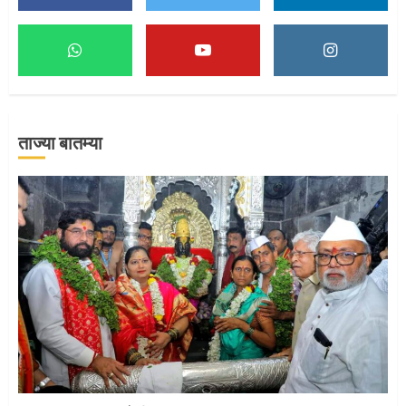
माऊलींच्या पादुकांना नीरा स्नान
2
ताज्या बातम्या
माऊलींची पालखी खंडेरायाच्या जेजुरीत
3