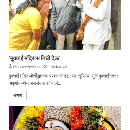
‘मुक्ताई मंदिरास निधी देऊ’
टीम ।।ज्ञानबातुकाराम।।
4 YEARS AGO
मुक्ताई मंदिर जीर्णोद्धाराचा प्रश्न सोडवू : खा. सुप्रिया सुळे मुक्ताईनगर :
अपूर्णावस्थेत असलेल्या कोथळी...
आणखी