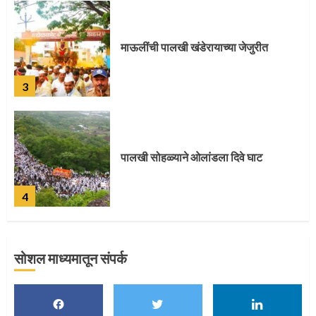
पालखी सोहळ्याने ओलांडला दिवे घाट
4
पुणेकरांकडून पालख्यांचे उत्साही स्वागत
5
सोशल माध्यमातून संपर्क
मुख्यमंत्र्यांच्या हस्ते विठ्ठलाची महापूजा
1