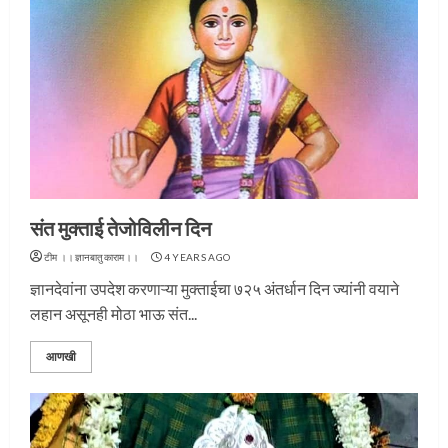
संत मुक्ताई तेजोविलीन दिन
टीम ।।ज्ञानबातुकाराम।।
4 YEARS AGO
ज्ञानदेवांना उपदेश करणाऱ्या मुक्ताईचा ७२५ अंतर्धान दिन ज्यांनी वयाने
लहान असूनही मोठा भाऊ संत...
आणखी