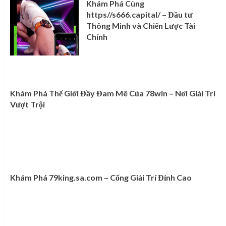
Khám Phá Cùng
https//s666.capital/ – Đầu tư
Thông Minh và Chiến Lược Tài
Chính
Khám Phá Thế Giới Đầy Đam Mê Của 78win – Nơi Giải Trí
Vượt Trội
Khám Phá 79king.sa.com – Cổng Giải Trí Đỉnh Cao