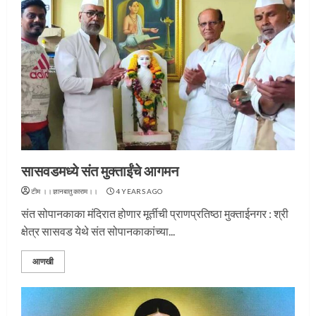
सासवडमध्ये संत मुक्ताईंचे आगमन
टीम ।।ज्ञानबातुकाराम।।
4 YEARS AGO
संत सोपानकाका मंदिरात होणार मूर्तीची प्राणप्रतिष्ठा मुक्ताईनगर : श्री
क्षेत्र सासवड येथे संत सोपानकाकांच्या...
आणखी