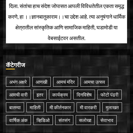
दिला. संतांचा हाच संदेश जोपासत आपली विविधतेतील एकता समृद्ध
करणे, हा ।।ज्ञानबातुकाराम।।चा उद्देश आहे. त्या अनुषंगाने धार्मिक
क्षेत्रातील सांस्कृतिक आणि सामाजिक माहिती, घडामोडी या
वेबसाईटवर असतील.
कॅटेगरीज
अभंग अक्षरे
आणखी
आमचं मंदिर
आमचा उत्सव
आमची वारी
इतर
कार्यक्रम
दिनविशेष
फोटो पंढरी
बातम्या
माहिती
मी कीर्तनकार
मी वारकरी
मुलाखत
वार्षिक अंक
व्हिडिओ
संतसंग
सलोखा
सेवाभाव