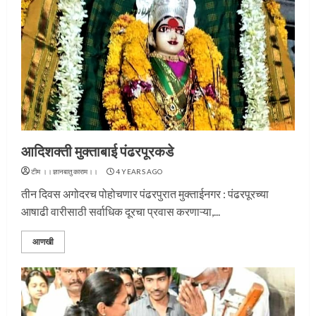
आदिशक्ती मुक्ताबाई पंढरपूरकडे
टीम ।।ज्ञानबातुकाराम।।
4 YEARS AGO
तीन दिवस अगोदरच पोहोचणार पंढरपुरात मुक्ताईनगर : पंढरपूरच्या
आषाढी वारीसाठी सर्वाधिक दूरचा प्रवास करणाऱ्या,...
आणखी