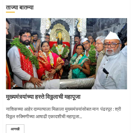
ताज्या बातम्या
‘तुकाराम तुकाराम’ गजरी दुमदुमली देहूनगरी
1
नगरच्या काळे दाम्पत्याला महापूजेचा मान
2
मुख्यमंत्र्यांच्या हस्ते विठ्ठलाची महापूजा
प्रस्थान सोहळ्यासाठी आळंदी सज्ज
नाशिकच्या आहेर दाम्पत्याला मिळाला मुख्यमंत्र्यांसोबत मान पंढरपूर : श्री
विठ्ठल रुक्मिणीच्या आषाढी एकादशीची महापूजा...
3
आणखी