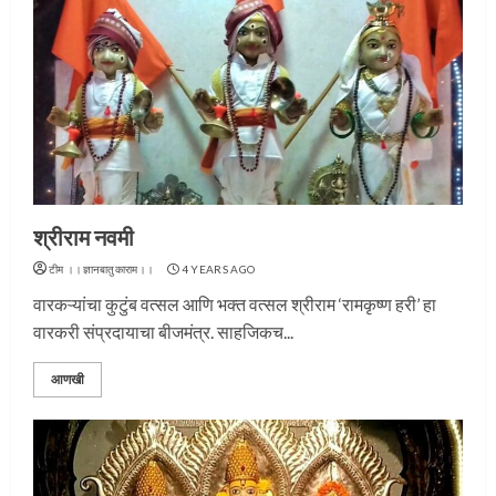
श्रीराम नवमी
टीम ।।ज्ञानबातुकाराम।।
4 YEARS AGO
वारकऱ्यांचा कुटुंब वत्सल आणि भक्त वत्सल श्रीराम ‘रामकृष्ण हरी’ हा
वारकरी संप्रदायाचा बीजमंत्र. साहजिकच...
आणखी