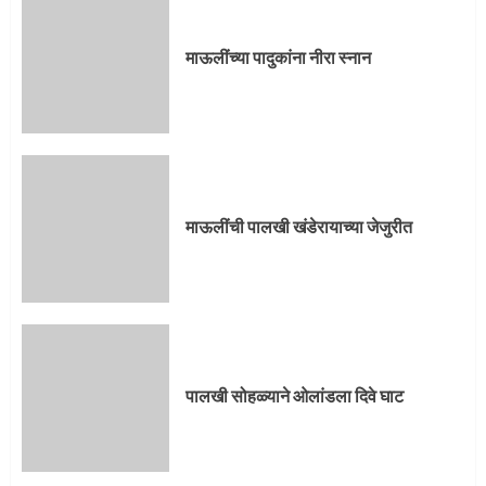
3
माऊलींच्या पादुकांना नीरा स्नान
पालखी सोहळ्याने ओलांडला दिवे घाट
4
माऊलींची पालखी खंडेरायाच्या जेजुरीत
पुणेकरांकडून पालख्यांचे उत्साही स्वागत
5
पालखी सोहळ्याने ओलांडला दिवे घाट