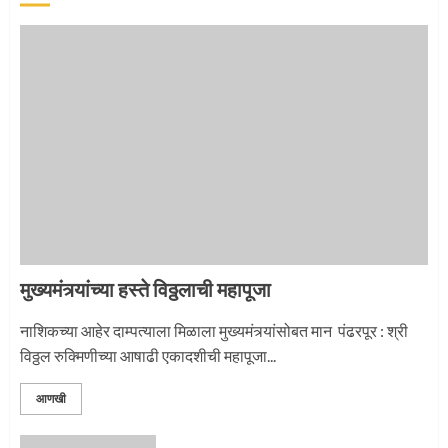
‘तुकाराम तुकाराम’ गजरी दुमदुमली देहूनगरी
1
नगरच्या काळे दाम्पत्याला महापूजेचा मान
2
मुख्यमंत्र्यांच्या हस्ते विठ्ठलाची महापूजा
प्रस्थान सोहळ्यासाठी आळंदी सज्ज
नाशिकच्या आहेर दाम्पत्याला मिळाला मुख्यमंत्र्यांसोबत मान पंढरपूर : श्री
विठ्ठल रुक्मिणीच्या आषाढी एकादशीची महापूजा...
3
आणखी
माऊलींची पालखी खंडेरायाच्या जेजुरीत