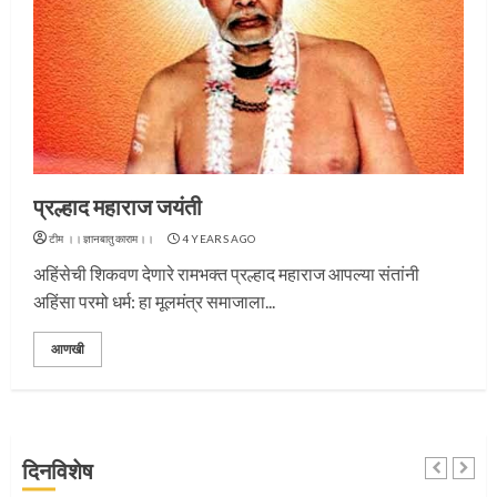
प्रस्थान सोहळ्यासाठी आळंदी सज्ज
3
प्रल्हाद महाराज जयंती
टीम ।।ज्ञानबातुकाराम।।
4 YEARS AGO
अहिंसेची शिकवण देणारे रामभक्त प्रल्हाद महाराज आपल्या संतांनी
संत दासगणू महाराज पुण्यतिथी
अहिंसा परमो धर्म: हा मूलमंत्र समाजाला...
4
आणखी
जवानाला मिळाला महापूजेचा मान
दिनविशेष