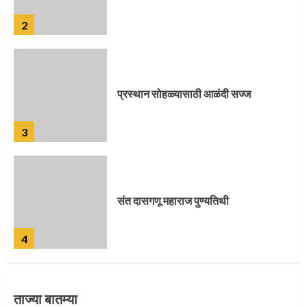
3
संत दासगणू महाराज पुण्यतिथी
4
जवानाला मिळाला महापूजेचा मान
5
ताज्या बातम्या