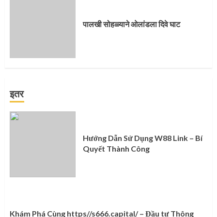
पालखी सोहळ्याने ओलांडला दिवे घाट
इतर
Hướng Dẫn Sử Dụng W88 Link – Bí
Quyết Thành Công
Khám Phá Cùng https//s666.capital/ – Đầu tư Thông