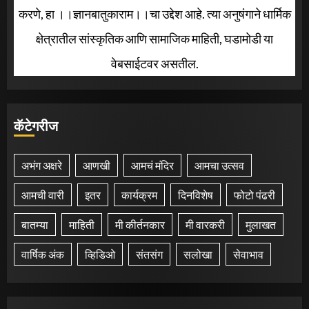
करणे, हा ।।ज्ञानबातुकाराम।।चा उद्देश आहे. त्या अनुषंगाने धार्मिक
क्षेत्रातील सांस्कृतिक आणि सामाजिक माहिती, घडामोडी या
वेबसाईटवर असतील.
कॅटेगरीज
अभंग अक्षरे
आणखी
आमचं मंदिर
आमचा उत्सव
आमची वारी
इतर
कार्यक्रम
दिनविशेष
फोटो पंढरी
बातम्या
माहिती
मी कीर्तनकार
मी वारकरी
मुलाखत
वार्षिक अंक
व्हिडिओ
संतसंग
सलोखा
सेवाभाव