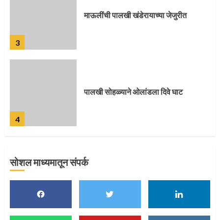
पालखी सोहळ्याने ओलांडला दिवे घाट
4
पुणेकरांकडून पालख्यांचे उत्साही स्वागत
5
सोशल माध्यमातून संपर्क
मुख्यमंत्र्यांच्या हस्ते विठ्ठलाची महापूजा
1