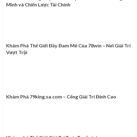
Minh và Chiến Lược Tài Chính
Khám Phá Thế Giới Đầy Đam Mê Của 78win – Nơi Giải Trí
Vượt Trội
Khám Phá 79king.sa.com – Cổng Giải Trí Đỉnh Cao