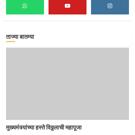
माऊलींच्या पादुकांना नीरा स्नान
2
ताज्या बातम्या
माऊलींची पालखी खंडेरायाच्या जेजुरीत
3
मुख्यमंत्र्यांच्या हस्ते विठ्ठलाची महापूजा