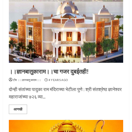
।।ज्ञानबातुकाराम।।चा गजर दुबईतही!
टीम ।।ज्ञानबातुकाराम।।
4 YEARS AGO
दोन्ही संतांच्या पादुका राम मंदिराच्या भेटीला पुणे : श्री संतश्रेष्ठ ज्ञानेश्वर
महाराजांच्या ७२६ व्या...
आणखी