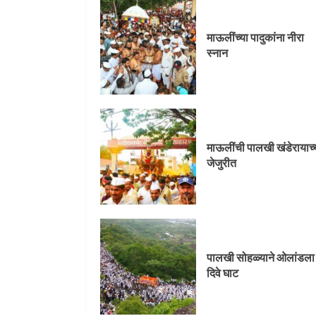
जेजुरीत
माऊलींच्या पादुकांना नीरा
3
स्नान
पालखी सोहळ्याने ओलांडला
दिवे घाट
माऊलींची पालखी खंडेरायाच्
4
जेजुरीत
पुणेकरांकडून पालख्यांचे
उत्साही स्वागत
पालखी सोहळ्याने ओलांडला
5
दिवे घाट