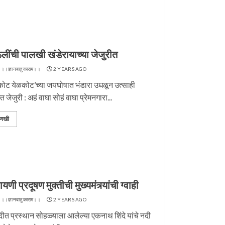
लींची पालखी खंडेरायाच्या जेजुरीत
 ।।ज्ञानबातुकाराम।।
2 YEARS AGO
कोट येळकोट’च्या जयघोषात भंडारा उधळून उत्साही
त जेजुरी : अहं वाघा सोहं वाघा प्रेमनगारा...
णखी
रायणी प्रदूषण मुक्तीची मुख्यमंत्र्यांची ग्वाही
 ।।ज्ञानबातुकाराम।।
2 YEARS AGO
ीत प्रस्थान सोहळ्याला आलेल्या एकनाथ शिंदे यांचे नदी