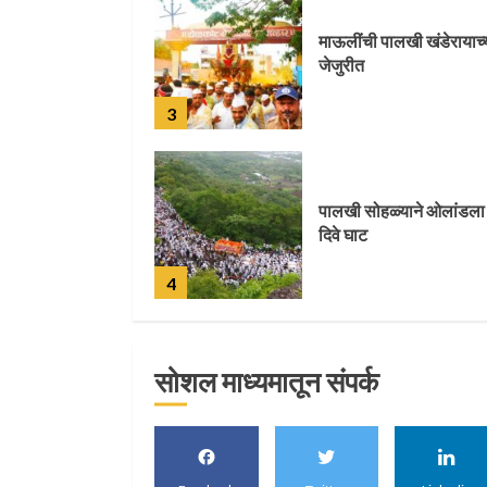
पालखी सोहळ्याने ओलांडला
दिवे घाट
4
पुणेकरांकडून पालख्यांचे
उत्साही स्वागत
5
सोशल माध्यमातून संपर्क
मुख्यमंत्र्यांच्या हस्ते विठ्ठलाच
महापूजा
1