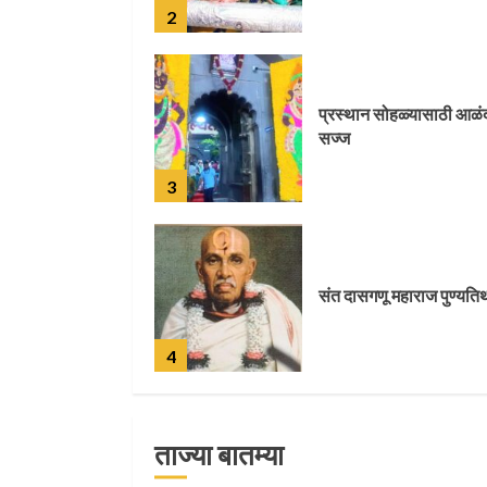
3
संत दासगणू महाराज पुण्यति
4
जवानाला मिळाला महापूजेचा
मान
5
ताज्या बातम्या
‘तुकाराम तुकाराम’ गजरी
दुमदुमली देहूनगरी