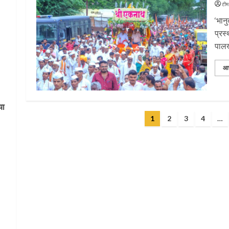
टीम
‘भान
प्रस
पालख्
आ
या
Posts
1
2
3
4
…
pagination