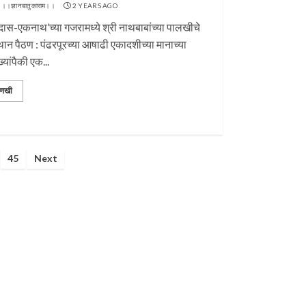
 ।।ज्ञानबातुकाराम।।
2 YEARS AGO
ुदास-एकनाथ’च्या गजरामध्ये श्री नाथबाबांच्या पालखीचे
्थान पैठण : पंढरपूरच्या आषाढी एकादशीच्या मानाच्या
यांपैकी एक...
णखी
45
Next