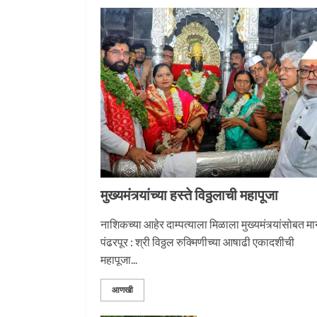
1
नगरच्या काळे दाम्पत्याला
महापूजेचा मान
2
मुख्यमंत्र्यांच्या हस्ते विठ्ठलाची महापूजा
प्रस्थान सोहळ्यासाठी आळं
सज्ज
नाशिकच्या आहेर दाम्पत्याला मिळाला मुख्यमंत्र्यांसोबत म
पंढरपूर : श्री विठ्ठल रुक्मिणीच्या आषाढी एकादशीची
3
महापूजा...
आणखी
माऊलींची पालखी खंडेरायाच्