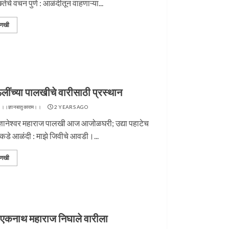
छतेचे वचन पुणे : आळंदीतून वाहणाऱ्या...
णखी
लींच्या पालखीचे वारीसाठी प्रस्थान
 ।।ज्ञानबातुकाराम।।
2 YEARS AGO
ज्ञानेश्वर महाराज पालखी आज आजोळघरी; उद्या पहाटेच
याकडे आळंदी : माझे जिवीचे आवडी।...
णखी
 एकनाथ महाराज निघाले वारीला