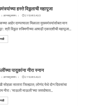
यमंत्र्यांच्या हस्ते विठ्ठलाची महापूजा
 ।।ज्ञानबातुकाराम।।
2 YEARS AGO
च्या आहेर दाम्पत्याला मिळाला मुख्यमंत्र्यांसोबत मान
ूर : श्री विठ्ठल रुक्मिणीच्या आषाढी एकादशीची महापूजा...
णखी
राज पुण्यतिथी
जवानाला मिळाला महापूजेचा मान
।।
4 YEARS AGO
टीम ।।ज्ञानबातुकाराम।।
4 YEARS AGO
ींच्या पादुकांना नीरा स्नान
 ।।ज्ञानबातुकाराम।।
2 YEARS AGO
ी सोहळा सातारा जिल्ह्यात; लोणंद येथे दोन दिवसांचा
काम नीरा : ‘माऊली माऊली’च्या जयघोषात...
णखी