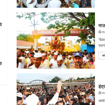
माऊ
थी
टीम
‘येळ
स्वाग
आ
इंद्
टीम
आळंद