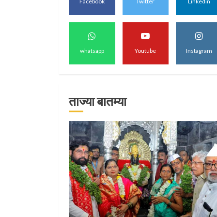
Facebook
Twitter
Linkedin
माऊलींच्या पादुकांना नीरा
स्नान
whatsapp
Youtube
Instagram
2
ताज्या बातम्या
माऊलींची पालखी खंडेरायाच्
जेजुरीत
3