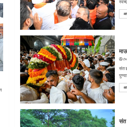
स्वच्
आ
माऊ
टीम
संत 
पुण्
दी
आ
ान
संत
या