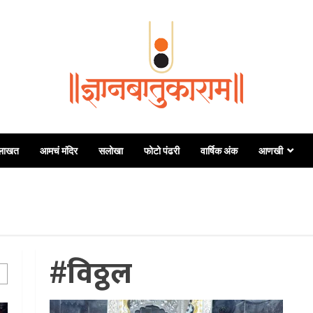
दी
ुलाखत
आमचं मंदिर
सलोखा
फोटो पंढरी
वार्षिक अंक
आणखी
थी
#विठ्ठल