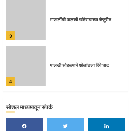
पालखी सोहळ्याने ओलांडला दिवे घाट
4
पुणेकरांकडून पालख्यांचे उत्साही स्वागत
5
सोशल माध्यमातून संपर्क
मुख्यमंत्र्यांच्या हस्ते विठ्ठलाची महापूजा
1