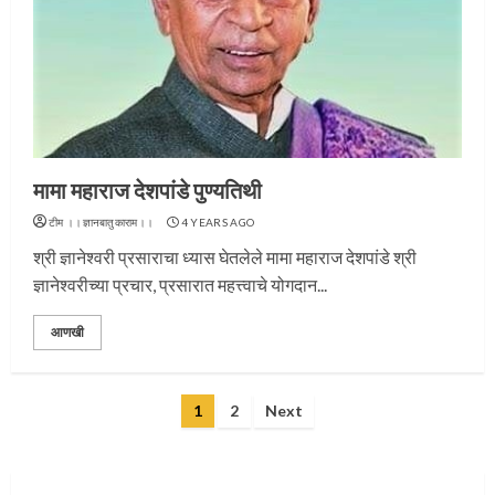
प्रस्थान सोहळ्यासाठी आळंदी सज्ज
मामा महाराज देशपांडे पुण्यतिथी
3
टीम ।।ज्ञानबातुकाराम।।
4 YEARS AGO
श्री ज्ञानेश्वरी प्रसाराचा ध्यास घेतलेले मामा महाराज देशपांडे श्री
ज्ञानेश्वरीच्या प्रचार, प्रसारात महत्त्वाचे योगदान...
संत दासगणू महाराज पुण्यतिथी
आणखी
4
Posts
1
2
Next
pagination
जवानाला मिळाला महापूजेचा मान