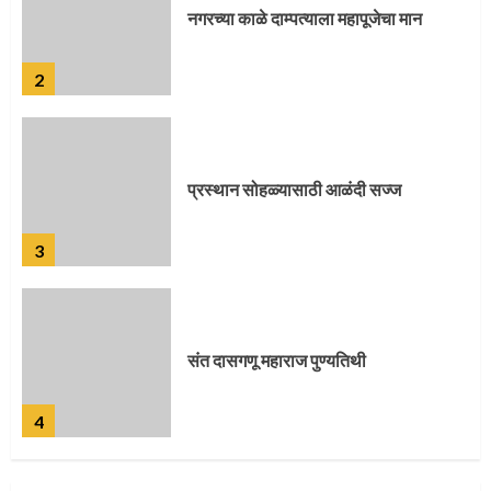
प्रस्थान सोहळ्यासाठी आळंदी सज्ज
3
संत दासगणू महाराज पुण्यतिथी
4
जवानाला मिळाला महापूजेचा मान
5