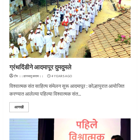
ग्रंथदिंडीने आदमापूर दुमदुमले
टीम ।।ज्ञानबातुकाराम।।
4 YEARS AGO
विश्वात्मक संत साहित्य संमेलन सुरू आदमापूर : कोल्हापुरात आयोजित
करण्यात आलेल्या पहिल्या विश्वात्मक संत...
आणखी