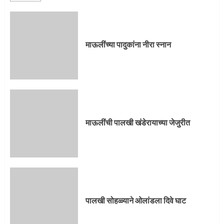
माऊलींची पालखी खंडेरायाच्या जेजुरीत
3
माऊलींच्या पादुकांना नीरा स्नान
पालखी सोहळ्याने ओलांडला दिवे घाट
4
माऊलींची पालखी खंडेरायाच्या जेजुरीत
पुणेकरांकडून पालख्यांचे उत्साही स्वागत
5
पालखी सोहळ्याने ओलांडला दिवे घाट