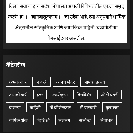
दिला. संतांचा हाच संदेश जोपासत आपली विविधतेतील एकता समृद्ध
करणे, हा ।।ज्ञानबातुकाराम।।चा उद्देश आहे. त्या अनुषंगाने धार्मिक
क्षेत्रातील सांस्कृतिक आणि सामाजिक माहिती, घडामोडी या
वेबसाईटवर असतील.
कॅटेगरीज
अभंग अक्षरे
आणखी
आमचं मंदिर
आमचा उत्सव
आमची वारी
इतर
कार्यक्रम
दिनविशेष
फोटो पंढरी
बातम्या
माहिती
मी कीर्तनकार
मी वारकरी
मुलाखत
वार्षिक अंक
व्हिडिओ
संतसंग
सलोखा
सेवाभाव