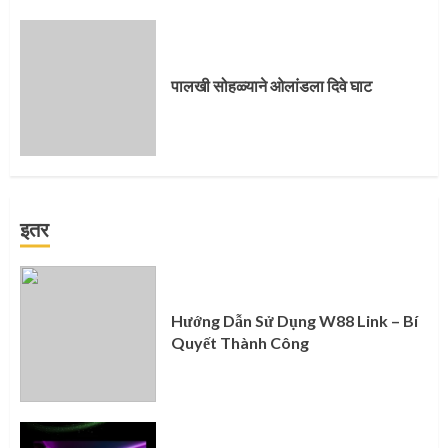
पालखी सोहळ्याने ओलांडला दिवे घाट
इतर
Hướng Dẫn Sử Dụng W88 Link – Bí
Quyết Thành Công