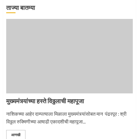
ताज्या बातम्या
‘तुकाराम तुकाराम’ गजरी दुमदुमली देहूनगरी
1
नगरच्या काळे दाम्पत्याला महापूजेचा मान
2
मुख्यमंत्र्यांच्या हस्ते विठ्ठलाची महापूजा
प्रस्थान सोहळ्यासाठी आळंदी सज्ज
नाशिकच्या आहेर दाम्पत्याला मिळाला मुख्यमंत्र्यांसोबत मान पंढरपूर : श्री
विठ्ठल रुक्मिणीच्या आषाढी एकादशीची महापूजा...
3
आणखी