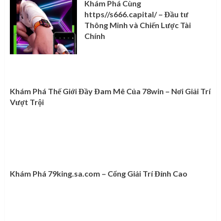
Khám Phá Cùng
https//s666.capital/ – Đầu tư
Thông Minh và Chiến Lược Tài
Chính
Khám Phá Thế Giới Đầy Đam Mê Của 78win – Nơi Giải Trí
Vượt Trội
Khám Phá 79king.sa.com – Cổng Giải Trí Đỉnh Cao