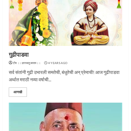
गुढीपाडवा
टीम ।।ज्ञानबातुकाराम।।
4 YEARS AGO
सर्व संतांनी गुढी उभारली समतेची, बंधुतेची अन् प्रेमाची! आज गुढीपाडवा
अर्थात मराठी नव्या वर्षाची...
आणखी