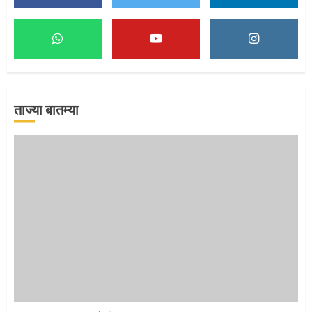
माऊलींच्या पादुकांना नीरा स्नान
2
ताज्या बातम्या
माऊलींची पालखी खंडेरायाच्या जेजुरीत
3