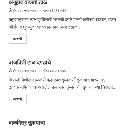
अनुहात वाजती टाळ
टीम ।।ज्ञानबातुकाराम।।
3 YEARS AGO
महाराष्ट्राला टाळ पुरविणारी नगरची काटे गल्ली वारीच्या वाटेवर, भजन-
कीर्तनात घुळघुळा वाजत झणझण असा रसाळ...
आणखी
वाजविती टाळ दगडांचे
टीम ।।ज्ञानबातुकाराम।।
3 YEARS AGO
चिखली येथील टाळकरी मल्हारपंत कुलकर्णी तुकोबारायांच्या १४
टाळकऱ्यांपैकी एक असलेले मल्हारपंत कुलकर्णी देहूजवळच्या चिखली...
आणखी
बाळमित्र तुकयाचा