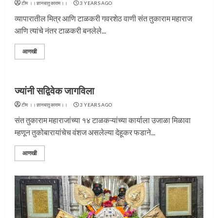
टीम ।।ज्ञानबातुकाराम।।
3 YEARS AGO
व्यापारातील मित्र आणि टाळकरी गवरशेठ वाणी संत तुकाराम महाराज
आणि त्यांचे नंतर टाळकरी बनलेले...
आणखी
ज्यांनी सद्विवेक जागविला
टीम ।।ज्ञानबातुकाराम।।
3 YEARS AGO
संत तुकाराम महाराजांच्या १४ टाळकऱ्यांच्या कार्याला उजाळा मिळावा
म्हणून तुकोबारायांचेच वंशज असलेल्या देहूकर फडाने...
आणखी