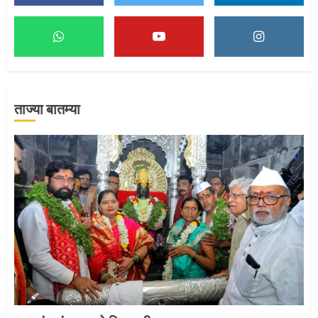
माऊलींच्या पादुकांना नीरा स्नान
2
ताज्या बातम्या
माऊलींची पालखी खंडेरायाच्या जेजुरीत
3