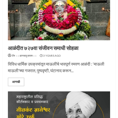
आळंदीत ७२७वा संजीवन समाधी सोहळा
टीम ।।ज्ञानबातुकाराम।।
3 YEARS AGO
विविध धार्मिक उपक्रमांतून माऊलींचे भावपूर्ण स्मरण आळंदी : ‘माऊली
माऊली’च्या गजरात, पुष्पवृष्टी, घंटानाद करून...
आणखी