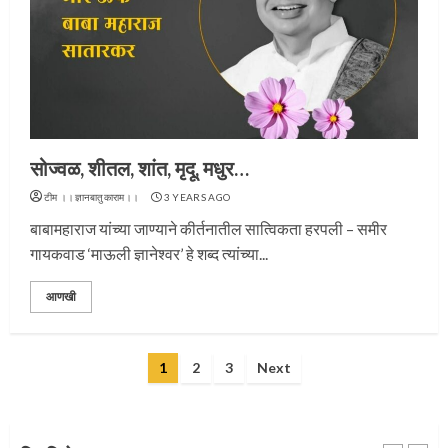
प्रस्थान सोहळ्यासाठी आळंदी सज्ज
सोज्वळ, शीतल, शांत, मृदू, मधुर…
3
टीम ।।ज्ञानबातुकाराम।।
3 YEARS AGO
बाबामहाराज यांच्या जाण्याने कीर्तनातील सात्विकता हरपली – समीर
गायकवाड ‘माऊली ज्ञानेश्वर’ हे शब्द त्यांच्या...
संत दासगणू महाराज पुण्यतिथी
आणखी
4
Posts
1
2
3
Next
pagination
जवानाला मिळाला महापूजेचा मान