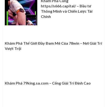
Khám Phá Cùng
https//s666.capital/ – Đầu tư
Thông Minh và Chiến Lược Tài
Chính
Khám Phá Thế Giới Đầy Đam Mê Của 78win – Nơi Giải Trí
Vượt Trội
Khám Phá 79king.sa.com – Cổng Giải Trí Đỉnh Cao