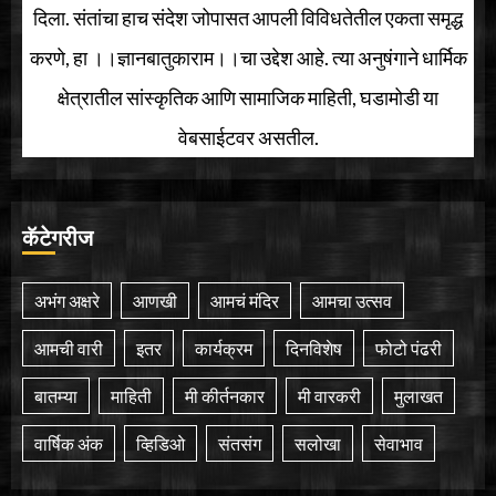
दिला. संतांचा हाच संदेश जोपासत आपली विविधतेतील एकता समृद्ध
करणे, हा ।।ज्ञानबातुकाराम।।चा उद्देश आहे. त्या अनुषंगाने धार्मिक
क्षेत्रातील सांस्कृतिक आणि सामाजिक माहिती, घडामोडी या
वेबसाईटवर असतील.
कॅटेगरीज
अभंग अक्षरे
आणखी
आमचं मंदिर
आमचा उत्सव
आमची वारी
इतर
कार्यक्रम
दिनविशेष
फोटो पंढरी
बातम्या
माहिती
मी कीर्तनकार
मी वारकरी
मुलाखत
वार्षिक अंक
व्हिडिओ
संतसंग
सलोखा
सेवाभाव