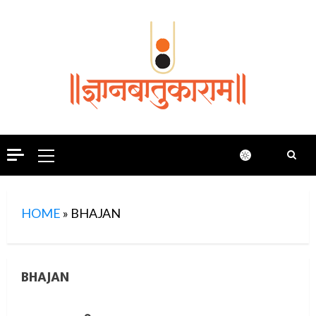
Skip
to
content
Primary
Menu
HOME
»
BHAJAN
BHAJAN