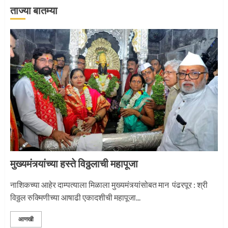
ताज्या बातम्या
‘तुकाराम तुकाराम’ गजरी दुमदुमली देहूनगरी
1
नगरच्या काळे दाम्पत्याला महापूजेचा मान
2
मुख्यमंत्र्यांच्या हस्ते विठ्ठलाची महापूजा
प्रस्थान सोहळ्यासाठी आळंदी सज्ज
नाशिकच्या आहेर दाम्पत्याला मिळाला मुख्यमंत्र्यांसोबत मान पंढरपूर : श्री
विठ्ठल रुक्मिणीच्या आषाढी एकादशीची महापूजा...
3
आणखी