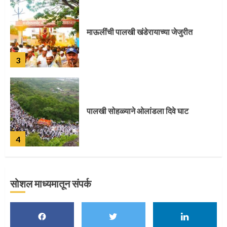
पालखी सोहळ्याने ओलांडला दिवे घाट
4
पुणेकरांकडून पालख्यांचे उत्साही स्वागत
5
सोशल माध्यमातून संपर्क
मुख्यमंत्र्यांच्या हस्ते विठ्ठलाची महापूजा
1