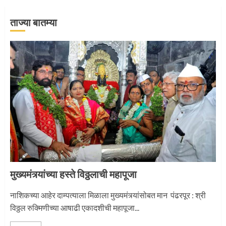
ताज्या बातम्या
‘तुकाराम तुकाराम’ गजरी दुमदुमली देहूनगरी
1
नगरच्या काळे दाम्पत्याला महापूजेचा मान
2
मुख्यमंत्र्यांच्या हस्ते विठ्ठलाची महापूजा
प्रस्थान सोहळ्यासाठी आळंदी सज्ज
नाशिकच्या आहेर दाम्पत्याला मिळाला मुख्यमंत्र्यांसोबत मान पंढरपूर : श्री
विठ्ठल रुक्मिणीच्या आषाढी एकादशीची महापूजा...
3