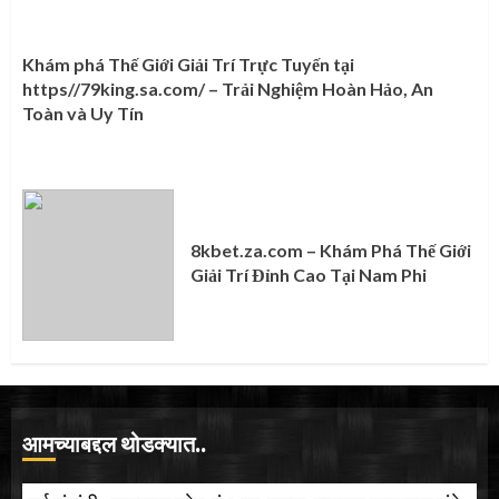
Khám phá Thế Giới Giải Trí Trực Tuyến tại
https//79king.sa.com/ – Trải Nghiệm Hoàn Hảo, An
Toàn và Uy Tín
8kbet.za.com – Khám Phá Thế Giới
Giải Trí Đỉnh Cao Tại Nam Phi
आमच्याबद्दल थोडक्यात..