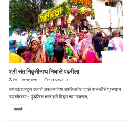
प्रस्थान सोहळ्यासाठी आळंदी सज्ज
3
श्री संत निवृत्तीनाथ निघाले पंढरीला
टीम ।।ज्ञानबातुकाराम।।
2 YEARS AGO
त्र्यंबकेश्वरहून हजारो वारकऱ्यांच्या उपस्थितीत झाले पालखीचे प्रस्थान
संत दासगणू महाराज पुण्यतिथी
त्र्यंबकेश्वर : ‘पुंडलिक वरदे हरी विठ्ठल’च्या गजरात,...
4
आणखी