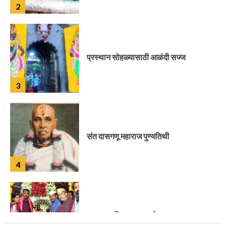
प्रस्थान सोहळ्यासाठी आळंदी सज्ज
3
संत दासगणू महाराज पुण्यतिथी
4
जवानाला मिळाला महापूजेचा मान
5