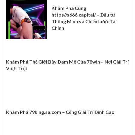
Khám Phá Cùng
https//s666.capital/ – Đầu tư
Thông Minh và Chiến Lược Tài
Chính
Khám Phá Thế Giới Đầy Đam Mê Của 78win – Nơi Giải Trí
Vượt Trội
Khám Phá 79king.sa.com – Cổng Giải Trí Đỉnh Cao