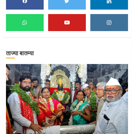
1
माऊलींच्या पादुकांना नीरा स्नान
2
ताज्या बातम्या
माऊलींची पालखी खंडेरायाच्या जेजुरीत
3