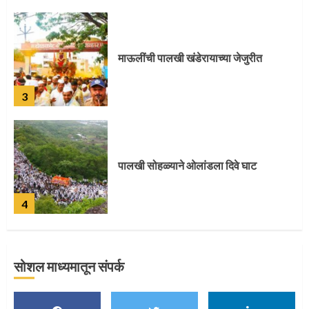
पालखी सोहळ्याने ओलांडला दिवे घाट
4
पुणेकरांकडून पालख्यांचे उत्साही स्वागत
5
सोशल माध्यमातून संपर्क
मुख्यमंत्र्यांच्या हस्ते विठ्ठलाची महापूजा