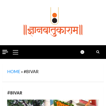
Skip
to
content
Primary
Menu
HOME
»
#BIVAR
#BIVAR