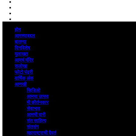
Linkedin
whatsapp
Youtube
Instagram
Primary
होम
Menu
आमच्याबद्दल
बातम्या
दिनविशेष
मुलाखत
आमचं मंदिर
सलोखा
फोटो पंढरी
वार्षिक अंक
आणखी
व्हिडिओ
आमचा उत्सव
मी कीर्तनकार
सेवाभाव
आमची वारी
संत साहित्य
संतसंग
महाराष्ट्राची दैवतं