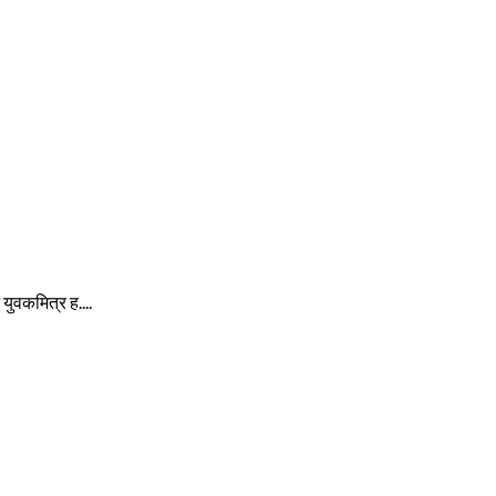
े युवकमित्र ह....