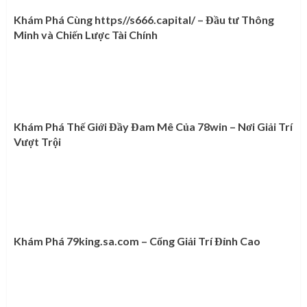
Khám Phá Cùng https//s666.capital/ – Đầu tư Thông
Minh và Chiến Lược Tài Chính
Khám Phá Thế Giới Đầy Đam Mê Của 78win – Nơi Giải Trí
Vượt Trội
Khám Phá 79king.sa.com – Cổng Giải Trí Đỉnh Cao