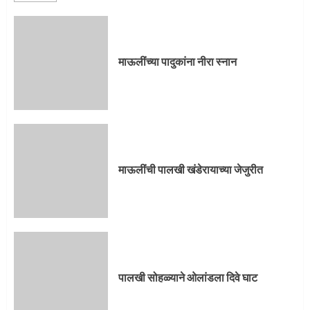
माऊलींची पालखी खंडेरायाच्या जेजुरीत
3
माऊलींच्या पादुकांना नीरा स्नान
पालखी सोहळ्याने ओलांडला दिवे घाट
4
माऊलींची पालखी खंडेरायाच्या जेजुरीत
पुणेकरांकडून पालख्यांचे उत्साही स्वागत
5
पालखी सोहळ्याने ओलांडला दिवे घाट