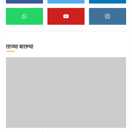
माऊलींच्या पादुकांना नीरा स्नान
2
ताज्या बातम्या
माऊलींची पालखी खंडेरायाच्या जेजुरीत
3