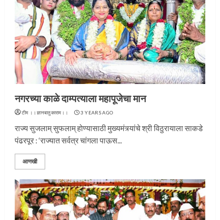
नगरच्या काळे दाम्पत्याला महापूजेचा मान
टीम ।।ज्ञानबातुकाराम।।
3 YEARS AGO
राज्य सुजलाम् सुफलाम् होण्यासाठी मुख्यमंत्र्यांचे श्री विठुरायाला साकडे
पंढरपूर : ‘राज्यात सर्वत्र चांगला पाऊस...
आणखी