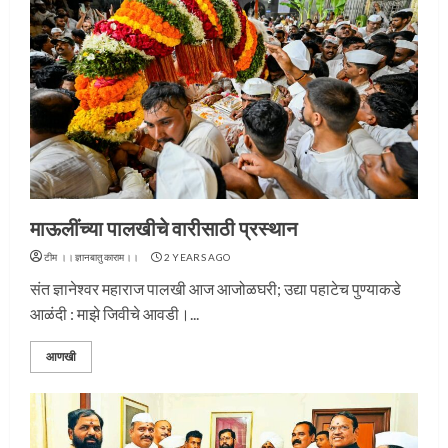
माऊलींच्या पालखीचे वारीसाठी प्रस्थान
टीम ।।ज्ञानबातुकाराम।।
2 YEARS AGO
संत ज्ञानेश्वर महाराज पालखी आज आजोळघरी; उद्या पहाटेच पुण्याकडे
आळंदी : माझे जिवीचे आवडी।...
आणखी