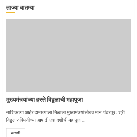
ताज्या बातम्या
‘तुकाराम तुकाराम’ गजरी दुमदुमली देहूनगरी
1
नगरच्या काळे दाम्पत्याला महापूजेचा मान
2
मुख्यमंत्र्यांच्या हस्ते विठ्ठलाची महापूजा
प्रस्थान सोहळ्यासाठी आळंदी सज्ज
नाशिकच्या आहेर दाम्पत्याला मिळाला मुख्यमंत्र्यांसोबत मान पंढरपूर : श्री
विठ्ठल रुक्मिणीच्या आषाढी एकादशीची महापूजा...
3
आणखी