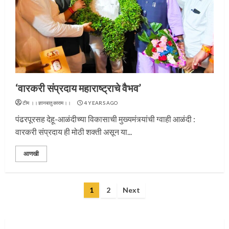
प्रस्थान सोहळ्यासाठी आळंदी सज्ज
‘वारकरी संप्रदाय महाराष्ट्राचे वैभव’
3
टीम ।।ज्ञानबातुकाराम।।
4 YEARS AGO
पंढरपूरसह देहू-आळंदीच्या विकासाची मुख्यमंत्र्यांची ग्वाही आळंदी :
वारकरी संप्रदाय ही मोठी शक्ती असून या...
संत दासगणू महाराज पुण्यतिथी
आणखी
4
Posts
1
2
Next
pagination
जवानाला मिळाला महापूजेचा मान