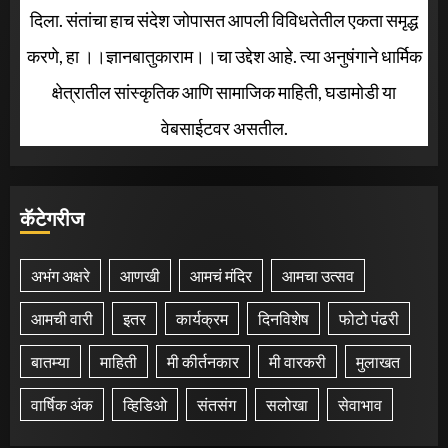
दिला. संतांचा हाच संदेश जोपासत आपली विविधतेतील एकता समृद्ध
करणे, हा ।।ज्ञानबातुकाराम।।चा उद्देश आहे. त्या अनुषंगाने धार्मिक
क्षेत्रातील सांस्कृतिक आणि सामाजिक माहिती, घडामोडी या
वेबसाईटवर असतील.
कॅटेगरीज
अभंग अक्षरे
आणखी
आमचं मंदिर
आमचा उत्सव
आमची वारी
इतर
कार्यक्रम
दिनविशेष
फोटो पंढरी
बातम्या
माहिती
मी कीर्तनकार
मी वारकरी
मुलाखत
वार्षिक अंक
व्हिडिओ
संतसंग
सलोखा
सेवाभाव