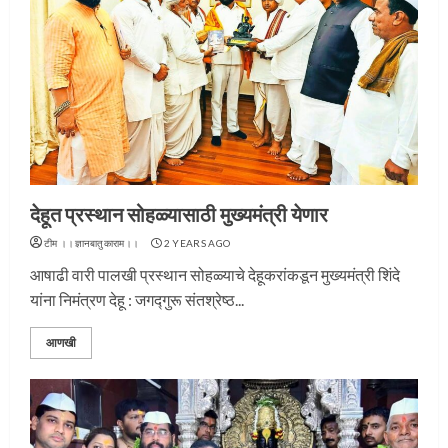
देहूत प्रस्थान सोहळ्यासाठी मुख्यमंत्री येणार
टीम ।।ज्ञानबातुकाराम।।
2 YEARS AGO
आषाढी वारी पालखी प्रस्थान सोहळ्याचे देहूकरांकडून मुख्यमंत्री शिंदे
यांना निमंत्रण देहू : जगद्गुरू संतश्रेष्ठ...
आणखी