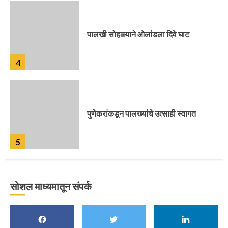
पालखी सोहळ्याने ओलांडला दिवे घाट
4
पुणेकरांकडून पालख्यांचे उत्साही स्वागत
5
सोशल माध्यमातून संपर्क
मुख्यमंत्र्यांच्या हस्ते विठ्ठलाची महापूजा
1