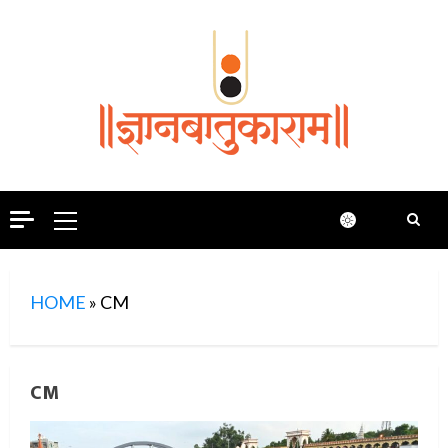
Skip
to
content
Primary
Menu
HOME
»
CM
CM