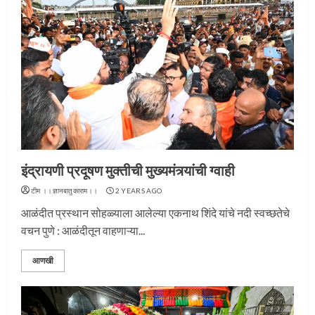
इंद्रायणी प्रदूषण मुक्तीची मुख्यमंत्र्यांची ग्वाही
टीम ।।ज्ञानबातुकाराम।।
2 YEARS AGO
आळंदीत प्रस्थान सोहळ्याला आलेल्या एकनाथ शिंदे यांचे नदी स्वच्छतेचे
वचन पुणे : आळंदीतून वाहणाऱ्या...
आणखी