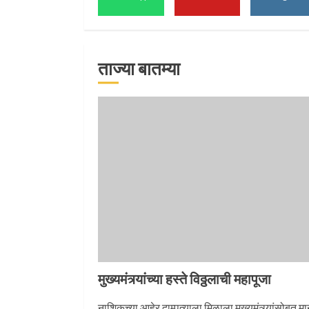
1
ताज्या बातम्या
माऊलींच्या पादुकांना नीरा
स्नान
2
माऊलींची पालखी खंडेरायाच्
जेजुरीत
3
मुख्यमंत्र्यांच्या हस्ते विठ्ठलाची महापूजा
नाशिकच्या आहेर दाम्पत्याला मिळाला मुख्यमंत्र्यांसोबत म