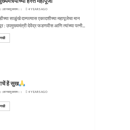
ख्यमंत्र्यांच्या हस्ते महापूजा
।।ज्ञानबातुकाराम।।
4 YEARS AGO
ीच्या साळुंखे दाम्पत्यास एकादशीच्या महापूजेचा मान
ूर : उपमुख्यमंत्री देवेंद्र फडणवीस आणि त्यांच्या पत्नी...
णखी
चें हें सुख
।।ज्ञानबातुकाराम।।
4 YEARS AGO
णखी