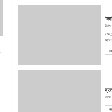
‘का
टीम 
उपमुख
आषाढ
आ
ान
दी
व्र
टीम 
आ