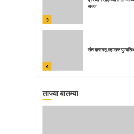
सज्ज
3
संत दासगणू महाराज पुण्यति
4
ताज्या बातम्या
जवानाला मिळाला महापूजेचा
मान
5