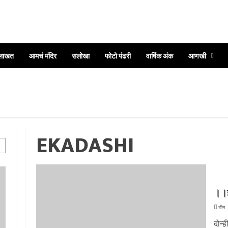
ुलाखत
आमचं मंदिर
सलोखा
फोटो पंढरी
वार्षिक अंक
आणखी
दी
EKADASHI
थी
।।ज
टीम 
दोन्ह