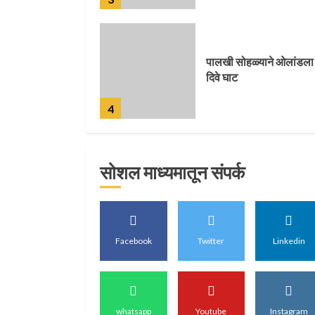
पालखी सोहळ्याने ओलांडला
दिवे घाट
4
सोशल माध्यमातून संपर्क
पुणेकरांकडून पालख्यांचे
उत्साही स्वागत
5
Facebook
Twitter
Linkedin
मुख्यमंत्र्यांच्या हस्ते विठ्ठलाच
महापूजा
whatsapp
Youtube
Instagram