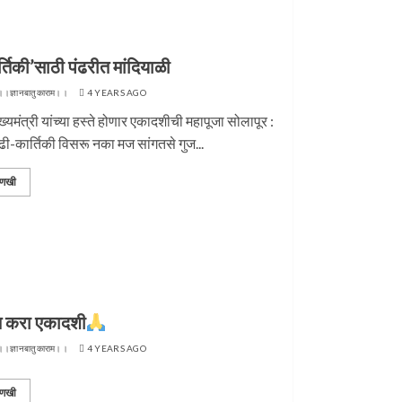
र्तिकी’साठी पंढरीत मांदियाळी
।।ज्ञानबातुकाराम।।
4 YEARS AGO
्यमंत्री यांच्या हस्ते होणार एकादशीची महापूजा सोलापूर :
ी-कार्तिकी विसरू नका मज सांगतसे गुज...
णखी
त करा एकादशी
।।ज्ञानबातुकाराम।।
4 YEARS AGO
णखी