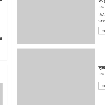
उपमु
टीम 
शिरोड
पंढरप
आ
थी
सुखा
टीम 
आ