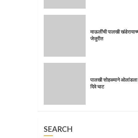
माऊलींची पालखी खंडेरायाच्
जेजुरीत
माऊलींची पालखी खंडेरायाच्
3
जेजुरीत
पालखी सोहळ्याने ओलांडला
दिवे घाट
पालखी सोहळ्याने ओलांडला
4
दिवे घाट
पुणेकरांकडून पालख्यांचे
उत्साही स्वागत
SEARCH
5