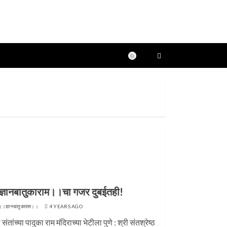
्ञानबातुकाराम।।चा गजर दुबईतही!
।।ज्ञानबातुकाराम।।
4 YEARS AGO
ी संतांच्या पादुका राम मंदिराच्या भेटीला पुणे : श्री संतश्रेष्ठ