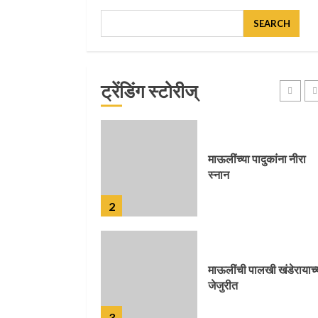
SEARCH
मुख्यमंत्र्यांच्या हस्ते विठ्ठलाच
महापूजा
ट्रेंडिंग स्टोरीज्
1
माऊलींच्या पादुकांना नीरा
स्नान
2
माऊलींची पालखी खंडेरायाच्
जेजुरीत
3