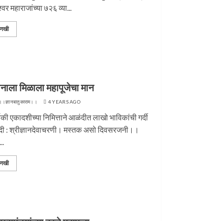
ेश्वर महाराजांच्या ७२६ व्या...
णखी
राज पुण्यतिथी
जवानाला मिळाला महापूजेचा मान
4 YEARS AGO
टीम ।।ज्ञानबातुकाराम।।
4 YEARS AGO
नाला मिळाला महापूजेचा मान
।।ज्ञानबातुकाराम।।
4 YEARS AGO
तिकी एकादशीच्या निमित्ताने आळंदीत लाखो भाविकांची गर्दी
ी : श्रीज्ञानदेवाचरणी। मस्तक असो दिवसरजनी।।
..
णखी