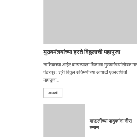
‘तुकाराम तुकाराम’ गजरी
दुमदुमली देहूनगरी
1
मुख्यमंत्र्यांच्या हस्ते विठ्ठलाची महापूजा
नगरच्या काळे दाम्पत्याला
महापूजेचा मान
नाशिकच्या आहेर दाम्पत्याला मिळाला मुख्यमंत्र्यांसोबत म
पंढरपूर : श्री विठ्ठल रुक्मिणीच्या आषाढी एकादशीची
2
महापूजा...
आणखी
प्रस्थान सोहळ्यासाठी आळं
सज्ज
माऊलींच्या पादुकांना नीरा
3
स्नान