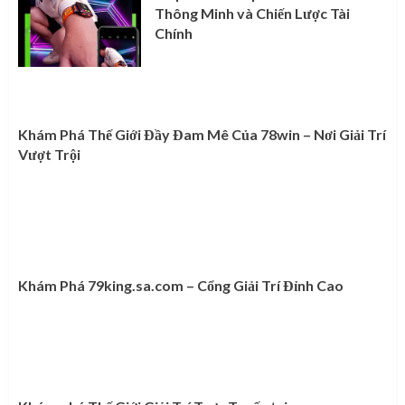
Thông Minh và Chiến Lược Tài
Chính
Khám Phá Thế Giới Đầy Đam Mê Của 78win – Nơi Giải Trí
Vượt Trội
Khám Phá 79king.sa.com – Cổng Giải Trí Đỉnh Cao