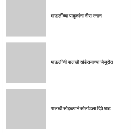
3
माऊलींच्या पादुकांना नीरा स्नान
पालखी सोहळ्याने ओलांडला दिवे घाट
4
माऊलींची पालखी खंडेरायाच्या जेजुरीत
पुणेकरांकडून पालख्यांचे उत्साही स्वागत
5
पालखी सोहळ्याने ओलांडला दिवे घाट