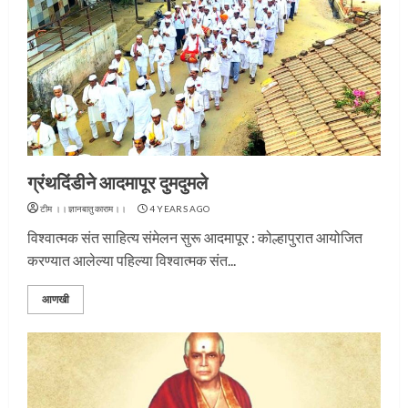
ग्रंथदिंडीने आदमापूर दुमदुमले
टीम ।।ज्ञानबातुकाराम।।
4 YEARS AGO
विश्वात्मक संत साहित्य संमेलन सुरू आदमापूर : कोल्हापुरात आयोजित
करण्यात आलेल्या पहिल्या विश्वात्मक संत...
आणखी