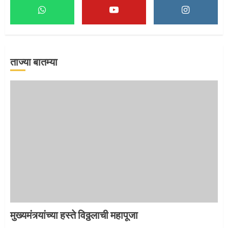
माऊलींच्या पादुकांना नीरा स्नान
2
ताज्या बातम्या
माऊलींची पालखी खंडेरायाच्या जेजुरीत
3
मुख्यमंत्र्यांच्या हस्ते विठ्ठलाची महापूजा