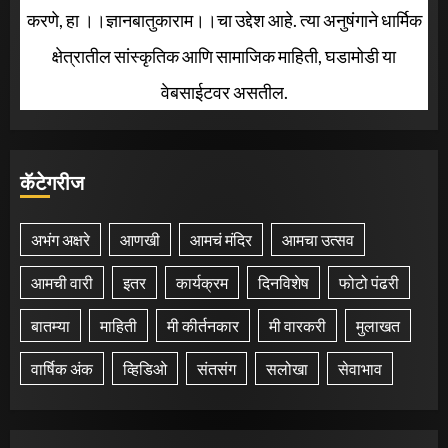
करणे, हा ।।ज्ञानबातुकाराम।।चा उद्देश आहे. त्या अनुषंगाने धार्मिक
क्षेत्रातील सांस्कृतिक आणि सामाजिक माहिती, घडामोडी या
वेबसाईटवर असतील.
कॅटेगरीज
अभंग अक्षरे
आणखी
आमचं मंदिर
आमचा उत्सव
आमची वारी
इतर
कार्यक्रम
दिनविशेष
फोटो पंढरी
बातम्या
माहिती
मी कीर्तनकार
मी वारकरी
मुलाखत
वार्षिक अंक
व्हिडिओ
संतसंग
सलोखा
सेवाभाव