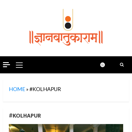
Skip
to
content
Primary
Menu
HOME
»
#KOLHAPUR
#KOLHAPUR