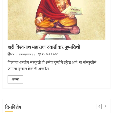
प्रस्थान सोहळ्यासाठी आळंदी सज्ज
3
श्री विश्वनाथ महाराज रुकडीकर पुण्यतिथी
टीम ।।ज्ञानबातुकाराम।।
5 YEARS AGO
विश्वात भारतीय संस्कृती ही अनेक दृष्टीने श्रेष्ठ आहे. या संस्कृतीने
संत दासगणू महाराज पुण्यतिथी
जगाला प्रदान केलेली अनमोल...
4
आणखी
जवानाला मिळाला महापूजेचा मान
दिनविशेष