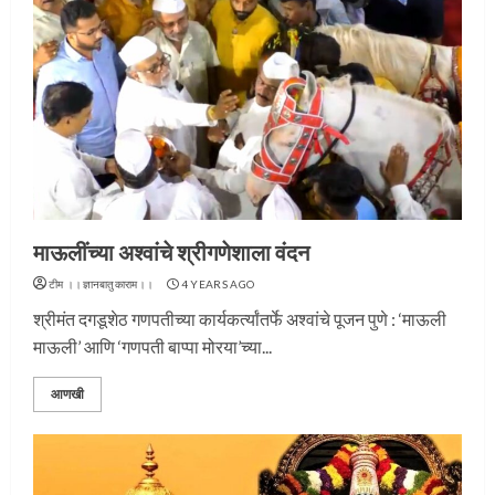
माऊलींच्या अश्वांचे श्रीगणेशाला वंदन
टीम ।।ज्ञानबातुकाराम।।
4 YEARS AGO
श्रीमंत दगडूशेठ गणपतीच्या कार्यकर्त्यांतर्फे अश्वांचे पूजन पुणे : ‘माऊली
माऊली’ आणि ‘गणपती बाप्पा मोरया’च्या...
आणखी