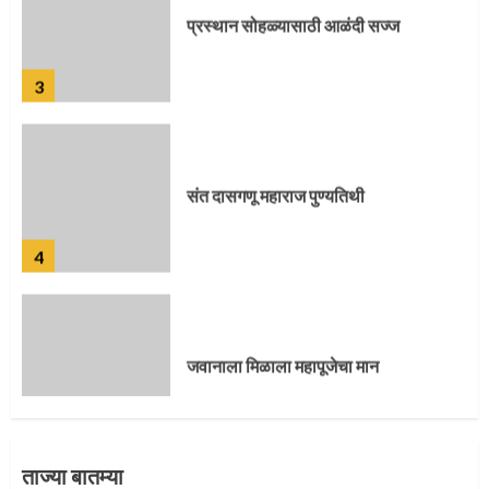
3
संत दासगणू महाराज पुण्यतिथी
4
जवानाला मिळाला महापूजेचा मान
5
ताज्या बातम्या