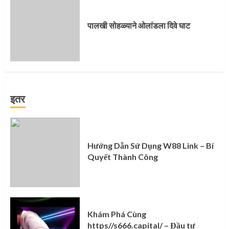
पालखी सोहळ्याने ओलांडला दिवे घाट
इतर
Hướng Dẫn Sử Dụng W88 Link – Bí
Quyết Thành Công
Khám Phá Cùng
https//s666.capital/ – Đầu tư