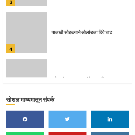
पालखी सोहळ्याने ओलांडला दिवे घाट
4
पुणेकरांकडून पालख्यांचे उत्साही स्वागत
5
सोशल माध्यमातून संपर्क
मुख्यमंत्र्यांच्या हस्ते विठ्ठलाची महापूजा
1