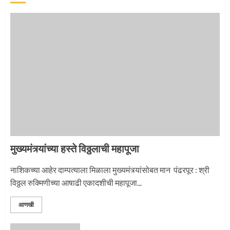
‘तुकाराम तुकाराम’ गजरी दुमदुमली देहूनगरी
1
नगरच्या काळे दाम्पत्याला महापूजेचा मान
2
मुख्यमंत्र्यांच्या हस्ते विठ्ठलाची महापूजा
प्रस्थान सोहळ्यासाठी आळंदी सज्ज
नाशिकच्या आहेर दाम्पत्याला मिळाला मुख्यमंत्र्यांसोबत मान पंढरपूर : श्री
विठ्ठल रुक्मिणीच्या आषाढी एकादशीची महापूजा...
3
आणखी
माऊलींची पालखी खंडेरायाच्या जेजुरीत