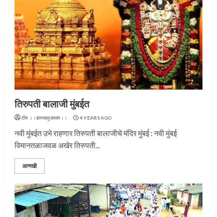
तिरुपती बालाजी मुंबईत
टीम ।।ज्ञानबातुकाराम।।
4 YEARS AGO
नवी मुंबईत उभे राहणार तिरुपती बालाजीचे मंदिर मुंबई : नवी मुंबई
विमानतळाजवळ अखेर तिरुपती...
आणखी