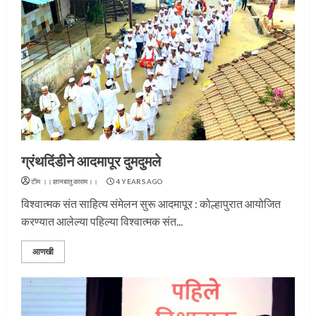
ग्रंथदिंडीने आदमापूर दुमदुमले
टीम ।।ज्ञानबातुकाराम।।
4 YEARS AGO
विश्वात्मक संत साहित्य संमेलन सुरू आदमापूर : कोल्हापुरात आयोजित
करण्यात आलेल्या पहिल्या विश्वात्मक संत...
आणखी