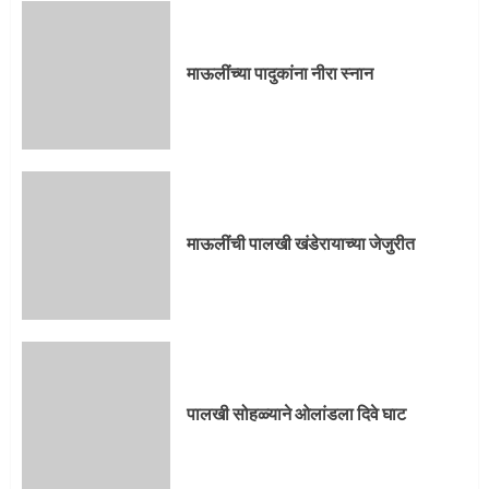
प्रस्थान सोहळ्यासाठी आळंदी सज्ज
माऊलींच्या पादुकांना नीरा स्नान
3
माऊलींची पालखी खंडेरायाच्या जेजुरीत
3
माऊलींची पालखी खंडेरायाच्या जेजुरीत
पालखी सोहळ्याने ओलांडला दिवे घाट
4
पालखी सोहळ्याने ओलांडला दिवे घाट