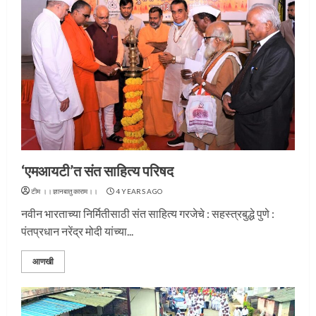
‘एमआयटी’त संत साहित्य परिषद
टीम ।।ज्ञानबातुकाराम।।
4 YEARS AGO
नवीन भारताच्या निर्मितीसाठी संत साहित्य गरजेचे : सहस्त्रबुद्धे पुणे :
पंतप्रधान नरेंद्र मोदी यांच्या...
आणखी