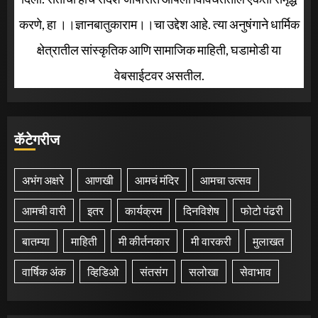
करणे, हा ।।ज्ञानबातुकाराम।।चा उद्देश आहे. त्या अनुषंगाने धार्मिक
क्षेत्रातील सांस्कृतिक आणि सामाजिक माहिती, घडामोडी या
वेबसाईटवर असतील.
कॅटेगरीज
अभंग अक्षरे
आणखी
आमचं मंदिर
आमचा उत्सव
आमची वारी
इतर
कार्यक्रम
दिनविशेष
फोटो पंढरी
बातम्या
माहिती
मी कीर्तनकार
मी वारकरी
मुलाखत
वार्षिक अंक
व्हिडिओ
संतसंग
सलोखा
सेवाभाव