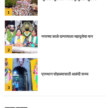
2
प्रस्थान सोहळ्यासाठी आळंदी सज्ज
3
संत दासगणू महाराज पुण्यतिथी
4