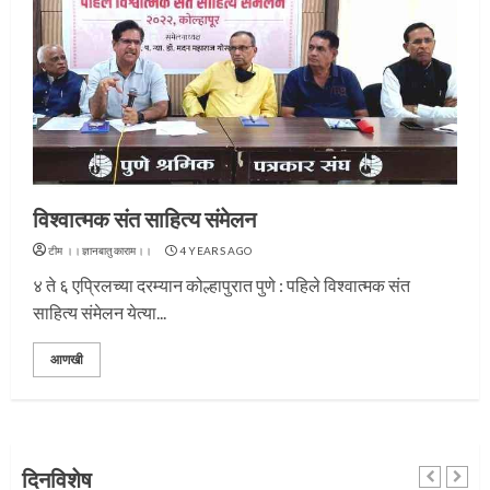
विश्वात्मक संत साहित्य संमेलन
टीम ।।ज्ञानबातुकाराम।।
4 YEARS AGO
४ ते ६ एप्रिलच्या दरम्यान कोल्हापुरात पुणे : पहिले विश्वात्मक संत
प्रस्थान सोहळ्यासाठी आळंदी सज्ज
साहित्य संमेलन येत्या...
3
आणखी
संत दासगणू महाराज पुण्यतिथी
दिनविशेष