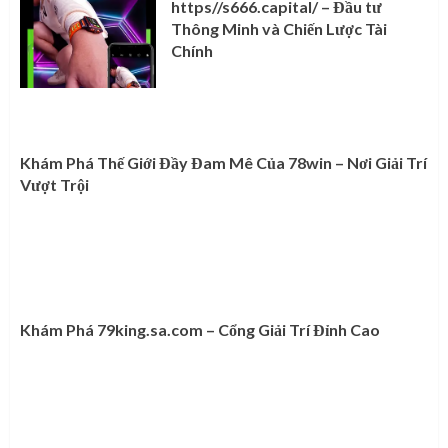
https//s666.capital/ – Đầu tư
Thông Minh và Chiến Lược Tài
Chính
Khám Phá Thế Giới Đầy Đam Mê Của 78win – Nơi Giải Trí
Vượt Trội
Khám Phá 79king.sa.com – Cổng Giải Trí Đỉnh Cao