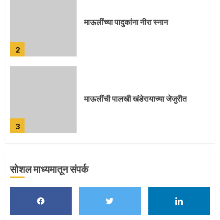
माऊलींची पालखी खंडेरायाच्या जेजुरीत
3
पालखी सोहळ्याने ओलांडला दिवे घाट
4
सोशल माध्यमातून संपर्क
पुणेकरांकडून पालख्यांचे उत्साही स्वागत
5