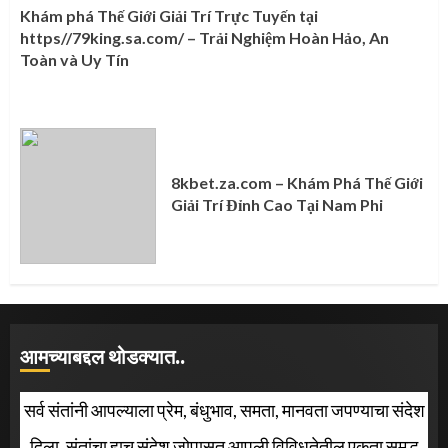
Khám phá Thế Giới Giải Trí Trực Tuyến tại
https//79king.sa.com/ – Trải Nghiệm Hoàn Hảo, An
Toàn và Uy Tín
8kbet.za.com – Khám Phá Thế Giới
Giải Trí Đỉnh Cao Tại Nam Phi
आमच्याबद्दल थोडक्यात..
सर्व संतांनी आपल्याला प्रेम, बंधुभाव, समता, मानवता जपण्याचा संदेश
दिला. संतांचा हाच संदेश जोपासत आपली विविधतेतील एकता समृद्ध