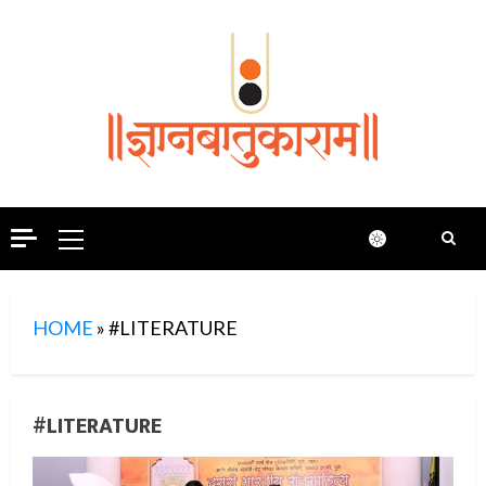
Skip
to
content
Primary
Menu
HOME
»
#LITERATURE
#LITERATURE