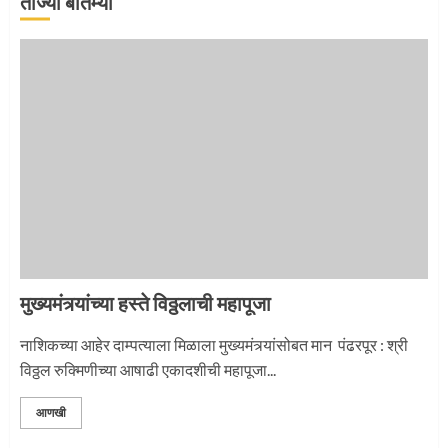
ताज्या बातम्या
जवानाला मिळाला महापूजेचा मान
5
‘तुकाराम तुकाराम’ गजरी दुमदुमली देहूनगरी
1
मुख्यमंत्र्यांच्या हस्ते विठ्ठलाची महापूजा
नगरच्या काळे दाम्पत्याला महापूजेचा मान
नाशिकच्या आहेर दाम्पत्याला मिळाला मुख्यमंत्र्यांसोबत मान पंढरपूर : श्री
विठ्ठल रुक्मिणीच्या आषाढी एकादशीची महापूजा...
2
आणखी