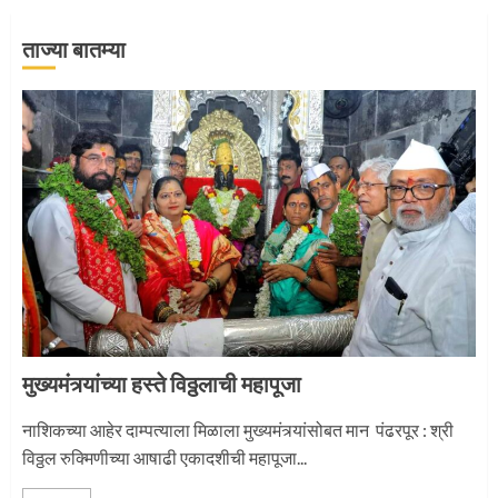
ताज्या बातम्या
जवानाला मिळाला महापूजेचा मान
5
‘तुकाराम तुकाराम’ गजरी दुमदुमली देहूनगरी
1
मुख्यमंत्र्यांच्या हस्ते विठ्ठलाची महापूजा
नगरच्या काळे दाम्पत्याला महापूजेचा मान
नाशिकच्या आहेर दाम्पत्याला मिळाला मुख्यमंत्र्यांसोबत मान पंढरपूर : श्री
विठ्ठल रुक्मिणीच्या आषाढी एकादशीची महापूजा...
2