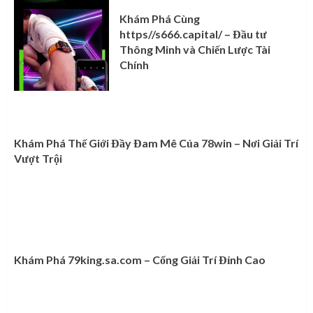
Khám Phá Cùng
https//s666.capital/ – Đầu tư
Thông Minh và Chiến Lược Tài
Chính
Khám Phá Thế Giới Đầy Đam Mê Của 78win – Nơi Giải Trí
Vượt Trội
Khám Phá 79king.sa.com – Cổng Giải Trí Đỉnh Cao