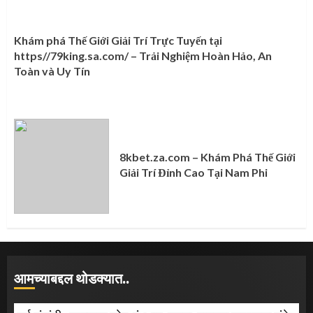
Khám phá Thế Giới Giải Trí Trực Tuyến tại
https//79king.sa.com/ – Trải Nghiệm Hoàn Hảo, An
Toàn và Uy Tín
8kbet.za.com – Khám Phá Thế Giới
Giải Trí Đỉnh Cao Tại Nam Phi
आमच्याबद्दल थोडक्यात..