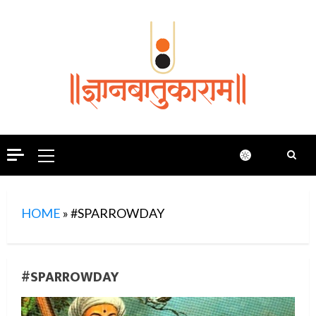
Skip
to
content
Primary
Menu
HOME
»
#SPARROWDAY
#SPARROWDAY