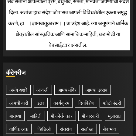
सर्व संतांनी आपल्याला प्रेम, बंधुभाव, समता, मानवता जपण्याचा संदेश
दिला. संतांचा हाच संदेश जोपासत आपली विविधतेतील एकता समृद्ध
करणे, हा ।।ज्ञानबातुकाराम।।चा उद्देश आहे. त्या अनुषंगाने धार्मिक
क्षेत्रातील सांस्कृतिक आणि सामाजिक माहिती, घडामोडी या
वेबसाईटवर असतील.
कॅटेगरीज
अभंग अक्षरे
आणखी
आमचं मंदिर
आमचा उत्सव
आमची वारी
इतर
कार्यक्रम
दिनविशेष
फोटो पंढरी
बातम्या
माहिती
मी कीर्तनकार
मी वारकरी
मुलाखत
वार्षिक अंक
व्हिडिओ
संतसंग
सलोखा
सेवाभाव