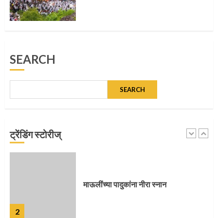
पुणेकरांकडून पालख्यांचे उत्साही स्वागत
SEARCH
5
SEARCH
मुख्यमंत्र्यांच्या हस्ते विठ्ठलाची महापूजा
ट्रेंडिंग स्टोरीज्
1
माऊलींच्या पादुकांना नीरा स्नान
2