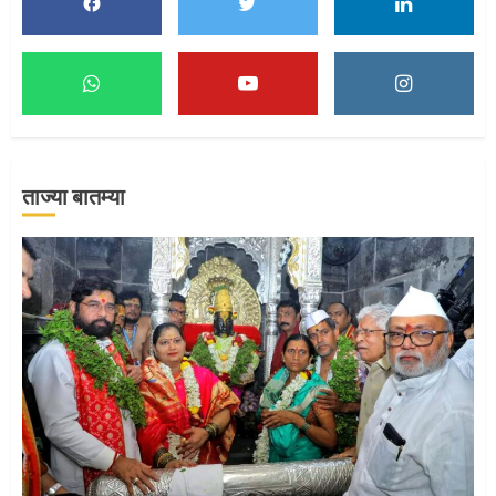
5
मुख्यमंत्र्यांच्या हस्ते विठ्ठलाची महापूजा
1
ताज्या बातम्या
माऊलींच्या पादुकांना नीरा स्नान
2
माऊलींची पालखी खंडेरायाच्या जेजुरीत