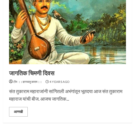
जागतिक चिमणी दिवस
टीम ।।ज्ञानबातुकाराम।।
4 YEARS AGO
प्रस्थान सोहळ्यासाठी आळंदी सज्ज
संत तुकाराम महाराजांनी सांगितली अभंगांतून भूतदया आज संत तुकाराम
महाराज यांची बीज. आजच जागतिक...
3
आणखी