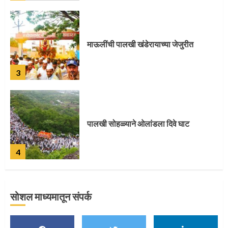
माऊलींची पालखी खंडेरायाच्या जेजुरीत
3
पालखी सोहळ्याने ओलांडला दिवे घाट
4
सोशल माध्यमातून संपर्क
पुणेकरांकडून पालख्यांचे उत्साही स्वागत