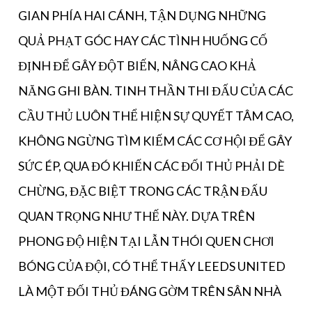
GIAN PHÍA HAI CÁNH, TẬN DỤNG NHỮNG
QUẢ PHẠT GÓC HAY CÁC TÌNH HUỐNG CỐ
ĐỊNH ĐỂ GÂY ĐỘT BIẾN, NÂNG CAO KHẢ
NĂNG GHI BÀN. TINH THẦN THI ĐẤU CỦA CÁC
CẦU THỦ LUÔN THỂ HIỆN SỰ QUYẾT TÂM CAO,
KHÔNG NGỪNG TÌM KIẾM CÁC CƠ HỘI ĐỂ GÂY
SỨC ÉP, QUA ĐÓ KHIẾN CÁC ĐỐI THỦ PHẢI DÈ
CHỪNG, ĐẶC BIỆT TRONG CÁC TRẬN ĐẤU
QUAN TRỌNG NHƯ THẾ NÀY. DỰA TRÊN
PHONG ĐỘ HIỆN TẠI LẪN THÓI QUEN CHƠI
BÓNG CỦA ĐỘI, CÓ THỂ THẤY LEEDS UNITED
LÀ MỘT ĐỐI THỦ ĐÁNG GỜM TRÊN SÂN NHÀ