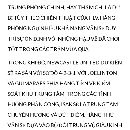
TRUNG PHONG CHÍNH, HAY THẬM CHÍ LÀ DỰ
BỊ TÙY THEO CHIẾN THUẬT CỦA HLV. HÀNG
PHÒNG NGỰ NHIỀU KHẢ NĂNG VẪN SẼ DUY
TRÌ SỰ ỔN ĐỊNH VỚI NHỮNG HẬU VỆ ĐÃ CHƠI
TỐT TRONG CÁC TRẬN VỪA QUA.
TRONG KHI ĐÓ, NEWCASTLE UNITED DỰ KIẾN
SẼ RA SÂN VỚI SƠ ĐỒ 4-2-3-1, VỚI JOELINTON
VÀ GUIMARAES PHÍA HÀNG TIỀN VỆ KIỂM
SOÁT KHU TRUNG TÂM. TRONG CÁC TÌNH
HUỐNG PHẢN CÔNG, ISAK SẼ LÀ TRUNG TÂM
CHUYỂN HƯỚNG VÀ DỨT ĐIỂM. HÀNG THỦ
VẪN SẼ DỰA VÀO BỘ ĐÔI TRUNG VỆ GIÀU KINH