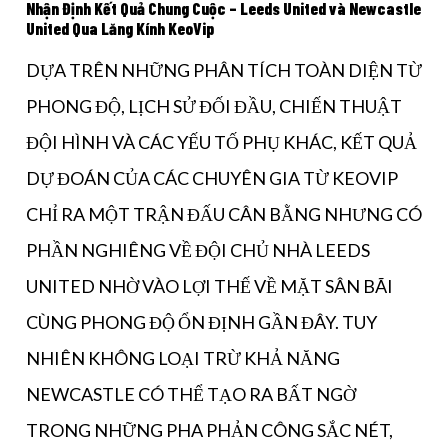
Nhận Định Kết Quả Chung Cuộc – Leeds United và Newcastle
United Qua Lăng Kính KeoVip
DỰA TRÊN NHỮNG PHÂN TÍCH TOÀN DIỆN TỪ
PHONG ĐỘ, LỊCH SỬ ĐỐI ĐẦU, CHIẾN THUẬT
ĐỘI HÌNH VÀ CÁC YẾU TỐ PHỤ KHÁC, KẾT QUẢ
DỰ ĐOÁN CỦA CÁC CHUYÊN GIA TỪ KEOVIP
CHỈ RA MỘT TRẬN ĐẤU CÂN BẰNG NHƯNG CÓ
PHẦN NGHIÊNG VỀ ĐỘI CHỦ NHÀ LEEDS
UNITED NHỜ VÀO LỢI THẾ VỀ MẶT SÂN BÃI
CÙNG PHONG ĐỘ ỔN ĐỊNH GẦN ĐÂY. TUY
NHIÊN KHÔNG LOẠI TRỪ KHẢ NĂNG
NEWCASTLE CÓ THỂ TẠO RA BẤT NGỜ
TRONG NHỮNG PHA PHẢN CÔNG SẮC NÉT,