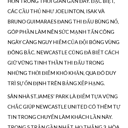
HƠN TRONG THỜI GIAN GẦN ĐÂY. ĐẶC BIỆT,
CÁC CẦU THỦ NHƯ JOELINTON, ISAK VÀ
BRUNO GUIMARAES ĐANG THI ĐẤU BÙNG NỔ,
GÓP PHẦN LÀM NÊN SỨC MẠNH TẤN CÔNG
NGÀY CÀNG NGUY HIỂM CỦA ĐỘI BÓNG VÙNG
ĐÔNG BẮC. NEWCASTLE CŨNG ĐÃ BIẾT CÁCH
GIỮ VỮNG TINH THẦN THI ĐẤU TRONG
NHỮNG THỜI ĐIỂM KHÓ KHĂN, QUA ĐÓ DUY
TRÌ SỰ ỔN ĐỊNH TRÊN BẢNG XẾP HẠNG.
SÂN NHÀ ST.JAMES’ PARK LÀ ĐIỂM TỰA VỮNG
CHẮC GIÚP NEWCASTLE UNITED CÓ THÊM TỰ
TIN TRONG CHUYẾN LÀM KHÁCH LẦN NÀY.
TRONG 5 TRẬN GẦN NHẤT, HỌ THẮNG 3, HÒA