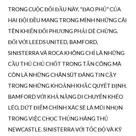
TRONG CUỘC ĐỐI ĐẦU NÀY, “ĐAO PHỦ” CỦA
HAI ĐỘI ĐỀU MANG TRONG MÌNH NHỮNG CÁI
TÊN KHIẾN ĐỐI PHƯƠNG PHẢI DÈ CHỪNG.
ĐỐI VỚI LEEDS UNITED, BAMFORD,
SINISTERRA VÀ ROCA KHÔNG CHỈ LÀ NHỮNG
CẦU THỦ CHỦ CHỐT TRONG TẤN CÔNG MÀ
CÒN LÀ NHỮNG CHÂN SÚT ĐÁNG TIN CẬY
TRONG NHỮNG KHOẢNH KHẮC QUYẾT ĐỊNH.
BAMFORD VỚI KHẢ NĂNG DI CHUYỂN KHÉO
LÉO, DỨT ĐIỂM CHÍNH XÁC SẼ LÀ MŨI NHỌN
TRONG VIỆC CHỌC THỦNG HÀNG THỦ
NEWCASTLE. SINISTERRA VỚI TỐC ĐỘ VÀ KỸ