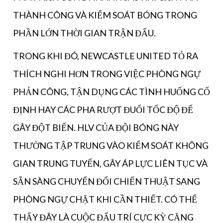
THÀNH CÔNG VÀ KIỂM SOÁT BÓNG TRONG
PHẦN LỚN THỜI GIAN TRẬN ĐẤU.
TRONG KHI ĐÓ, NEWCASTLE UNITED TỎ RA
THÍCH NGHI HƠN TRONG VIỆC PHÒNG NGỰ
PHẢN CÔNG, TẬN DỤNG CÁC TÌNH HUỐNG CỐ
ĐỊNH HAY CÁC PHA RƯỢT ĐUỔI TỐC ĐỘ ĐỂ
GÂY ĐỘT BIẾN. HLV CỦA ĐỘI BÓNG NÀY
THƯỜNG TẬP TRUNG VÀO KIỂM SOÁT KHÔNG
GIAN TRUNG TUYẾN, GÂY ÁP LỰC LIÊN TỤC VÀ
SẴN SÀNG CHUYỂN ĐỔI CHIẾN THUẬT SANG
PHÒNG NGỰ CHẶT KHI CẦN THIẾT. CÓ THỂ
THẤY ĐÂY LÀ CUỘC ĐẤU TRÍ CỰC KỲ CĂNG