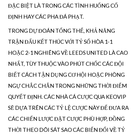
ĐẶC BIỆT LÀ TRONG CÁC TÌNH HUỐNG CỐ
ĐỊNH HAY CÁC PHA ĐÁ PHẠT.
TRONG DỰ ĐOÁN TỔNG THỂ, KHẢ NĂNG
TRẬN ĐẤU KẾT THÚC VỚI TỶ SỐ HÒA 1-1
HOẶC 2-1 NGHIÊNG VỀ LEEDS UNITED LÀ CAO
NHẤT, TÙY THUỘC VÀO PHÚT CHỐC CÁC ĐỘI
BIẾT CÁCH TẬN DỤNG CƠ HỘI HOẶC PHÒNG
NGỰ CHẮC CHẮN TRONG NHỮNG THỜI ĐIỂM
QUYẾT ĐỊNH. CÁC NHÀ CÁ CƯỢC QUA KEOVIP
SẼ DỰA TRÊN CÁC TỶ LỆ CƯỢC NÀY ĐỂ ĐƯA RA
CÁC CHIẾN LƯỢC ĐẶT CƯỢC PHÙ HỢP, ĐỒNG
THỜI THEO DÕI SÁT SAO CÁC BIẾN ĐỔI VỀ TỶ