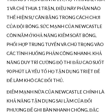
1 VÀ CHỈ THUA 1 TRẬN, ĐIỀU NÀY PHẦN NÀO
THỂ HIỆN SỰ CÂN BẰNG TRONG CÁCH CHƠI
CỦA ĐỘI BÓNG. SỨC MẠNH CỦA NEWCASTLE
CÒN NẰM Ở KHẢ NĂNG KIỂM SOÁT BÓNG,
PHỐI HỢP TRUNG TUYẾN VÀ CHÚ TRỌNG VÀO
CÁC TÌNH HUỐNG PHẢN CÔNG NHANH. KHẢ
NĂNG DUY TRÌ CƯỜNG ĐỘ THI ĐẤU CAO SUỐT
90 PHÚT LÀ YẾU TỐ HỌ TẬN DỤNG TRIỆT ĐỂ
ĐỂ LÀM KHÓ CÁC ĐỐI THỦ.
ĐIỂM MẠNH NỮA CỦA NEWCASTLE CHÍNH LÀ
KHẢ NĂNG TẬN DỤNG SAI LẦM CỦA ĐỐI
PHƯƠNG ĐỂ GHI BÀN NHANH CHÓNG, ĐẶC