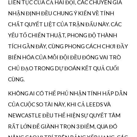
LIÊN TỤC CỦA CẢ HAI ĐỘI, CÁC CHUYÊN GIA
NHẬN ĐỊNH ĐỀU CHUNG Ý KIẾN VỀ TÍNH
CHẤT QUYẾT LIỆT CỦA TRẬN ĐẤU NÀY. CÁC
YẾU TỐ CHIẾN THUẬT, PHONG ĐỘ THÀNH
TÍCH GẦN ĐÂY, CÙNG PHONG CÁCH CHƠI ĐẦY
BIẾN HÓA CỦA MỖI ĐỘI ĐỀU ĐÓNG VAI TRÒ
CHỦ ĐẠO TRONG DỰ ĐOÁN KẾT QUẢ CUỐI
CÙNG.
KHÔNG AI CÓ THỂ PHỦ NHẬN TÍNH HẤP DẪN
CỦA CUỘC SO TÀI NÀY, KHI CẢ LEEDS VÀ
NEWCASTLE ĐỀU THỂ HIỆN SỰ QUYẾT TÂM
RẤT LỚN ĐỂ GIÀNH TRỌN 3 ĐIỂM, QUA ĐÓ