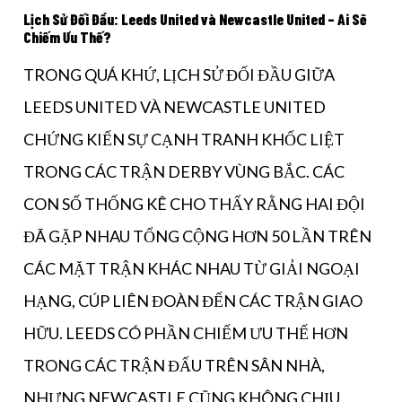
Lịch Sử Đối Đầu: Leeds United và Newcastle United – Ai Sẽ
Chiếm Ưu Thế?
TRONG QUÁ KHỨ, LỊCH SỬ ĐỐI ĐẦU GIỮA
LEEDS UNITED VÀ NEWCASTLE UNITED
CHỨNG KIẾN SỰ CẠNH TRANH KHỐC LIỆT
TRONG CÁC TRẬN DERBY VÙNG BẮC. CÁC
CON SỐ THỐNG KÊ CHO THẤY RẰNG HAI ĐỘI
ĐÃ GẶP NHAU TỔNG CỘNG HƠN 50 LẦN TRÊN
CÁC MẶT TRẬN KHÁC NHAU TỪ GIẢI NGOẠI
HẠNG, CÚP LIÊN ĐOÀN ĐẾN CÁC TRẬN GIAO
HỮU. LEEDS CÓ PHẦN CHIẾM ƯU THẾ HƠN
TRONG CÁC TRẬN ĐẤU TRÊN SÂN NHÀ,
NHƯNG NEWCASTLE CŨNG KHÔNG CHỊU