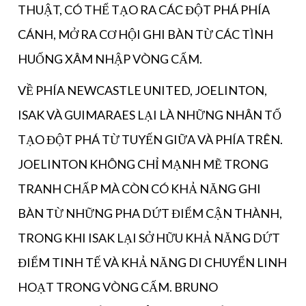
THUẬT, CÓ THỂ TẠO RA CÁC ĐỘT PHÁ PHÍA
CÁNH, MỞ RA CƠ HỘI GHI BÀN TỪ CÁC TÌNH
HUỐNG XÂM NHẬP VÒNG CẤM.
VỀ PHÍA NEWCASTLE UNITED, JOELINTON,
ISAK VÀ GUIMARAES LẠI LÀ NHỮNG NHÂN TỐ
TẠO ĐỘT PHÁ TỪ TUYẾN GIỮA VÀ PHÍA TRÊN.
JOELINTON KHÔNG CHỈ MẠNH MẼ TRONG
TRANH CHẤP MÀ CÒN CÓ KHẢ NĂNG GHI
BÀN TỪ NHỮNG PHA DỨT ĐIỂM CẬN THÀNH,
TRONG KHI ISAK LẠI SỞ HỮU KHẢ NĂNG DỨT
ĐIỂM TINH TẾ VÀ KHẢ NĂNG DI CHUYỂN LINH
HOẠT TRONG VÒNG CẤM. BRUNO