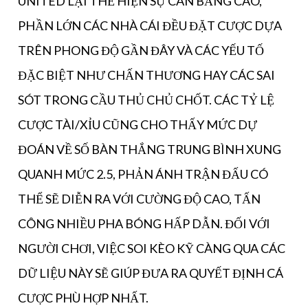
UNITED LẠI THỂ HIỆN SỰ CÂN BẰNG CAO,
PHẦN LỚN CÁC NHÀ CÁI ĐỀU ĐẶT CƯỢC DỰA
TRÊN PHONG ĐỘ GẦN ĐÂY VÀ CÁC YẾU TỐ
ĐẶC BIỆT NHƯ CHẤN THƯƠNG HAY CÁC SAI
SÓT TRONG CẦU THỦ CHỦ CHỐT. CÁC TỶ LỆ
CƯỢC TÀI/XỈU CŨNG CHO THẤY MỨC DỰ
ĐOÁN VỀ SỐ BÀN THẮNG TRUNG BÌNH XUNG
QUANH MỨC 2.5, PHẢN ÁNH TRẬN ĐẤU CÓ
THỂ SẼ DIỄN RA VỚI CƯỜNG ĐỘ CAO, TẤN
CÔNG NHIỀU PHA BÓNG HẤP DẪN. ĐỐI VỚI
NGƯỜI CHƠI, VIỆC SOI KÈO KỸ CÀNG QUA CÁC
DỮ LIỆU NÀY SẼ GIÚP ĐƯA RA QUYẾT ĐỊNH CÁ
CƯỢC PHÙ HỢP NHẤT.