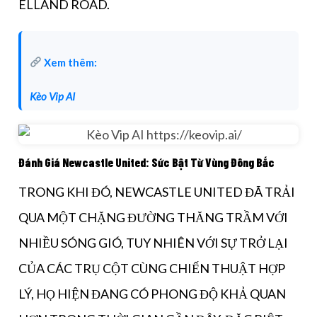
ELLAND ROAD.
Xem thêm:
Kèo Vip AI
Đánh Giá Newcastle United: Sức Bật Từ Vùng Đông Bắc
TRONG KHI ĐÓ, NEWCASTLE UNITED ĐÃ TRẢI
QUA MỘT CHẶNG ĐƯỜNG THĂNG TRẦM VỚI
NHIỀU SÓNG GIÓ, TUY NHIÊN VỚI SỰ TRỞ LẠI
CỦA CÁC TRỤ CỘT CÙNG CHIẾN THUẬT HỢP
LÝ, HỌ HIỆN ĐANG CÓ PHONG ĐỘ KHẢ QUAN