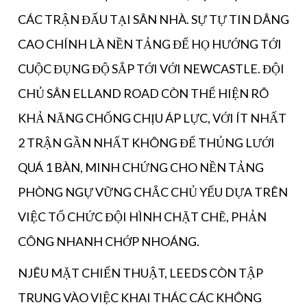
CÁC TRẬN ĐẤU TẠI SÂN NHÀ. SỰ TỰ TIN DÂNG
CAO CHÍNH LÀ NỀN TẢNG ĐỂ HỌ HƯỚNG TỚI
CUỘC ĐỤNG ĐỘ SẮP TỚI VỚI NEWCASTLE. ĐỘI
CHỦ SÂN ELLAND ROAD CÒN THỂ HIỆN RÕ
KHẢ NĂNG CHỐNG CHỊU ÁP LỰC, VỚI ÍT NHẤT
2 TRẬN GẦN NHẤT KHÔNG ĐỂ THỦNG LƯỚI
QUÁ 1 BÀN, MINH CHỨNG CHO NỀN TẢNG
PHÒNG NGỰ VỮNG CHẮC CHỦ YẾU DỰA TRÊN
VIỆC TỔ CHỨC ĐỘI HÌNH CHẶT CHẼ, PHẢN
CÔNG NHANH CHỚP NHOÁNG.
NJÊU MẶT CHIẾN THUẬT, LEEDS CÒN TẬP
TRUNG VÀO VIỆC KHAI THÁC CÁC KHÔNG