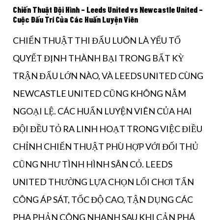
Chiến Thuật Đội Hình – Leeds United vs Newcastle United –
Cuộc Đấu Trí Của Các Huấn Luyện Viên
CHIẾN THUẬT THI ĐẤU LUÔN LÀ YẾU TỐ
QUYẾT ĐỊNH THÀNH BẠI TRONG BẤT KỲ
TRẬN ĐẤU LỚN NÀO, VÀ LEEDS UNITED CÙNG
NEWCASTLE UNITED CŨNG KHÔNG NẰM
NGOẠI LỆ. CÁC HUẤN LUYỆN VIÊN CỦA HAI
ĐỘI ĐỀU TỎ RA LINH HOẠT TRONG VIỆC ĐIỀU
CHỈNH CHIẾN THUẬT PHÙ HỢP VỚI ĐỐI THỦ
CŨNG NHƯ TÌNH HÌNH SÂN CỎ. LEEDS
UNITED THƯỜNG LỰA CHỌN LỐI CHƠI TẤN
CÔNG ÁP SÁT, TỐC ĐỘ CAO, TẬN DỤNG CÁC
PHA PHẢN CÔNG NHANH SAU KHI CẢN PHÁ