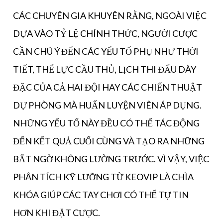
CÁC CHUYÊN GIA KHUYÊN RẰNG, NGOÀI VIỆC
DỰA VÀO TỶ LỆ CHÍNH THỨC, NGƯỜI CƯỢC
CẦN CHÚ Ý ĐẾN CÁC YẾU TỐ PHỤ NHƯ THỜI
TIẾT, THỂ LỰC CẦU THỦ, LỊCH THI ĐẤU DÀY
ĐẶC CỦA CẢ HAI ĐỘI HAY CÁC CHIẾN THUẬT
DỰ PHÒNG MÀ HUẤN LUYỆN VIÊN ÁP DỤNG.
NHỮNG YẾU TỐ NÀY ĐỀU CÓ THỂ TÁC ĐỘNG
ĐẾN KẾT QUẢ CUỐI CÙNG VÀ TẠO RA NHỮNG
BẤT NGỜ KHÔNG LƯỜNG TRƯỚC. VÌ VẬY, VIỆC
PHÂN TÍCH KỸ LƯỠNG TỪ KEOVIP LÀ CHÌA
KHÓA GIÚP CÁC TAY CHƠI CÓ THỂ TỰ TIN
HƠN KHI ĐẶT CƯỢC.