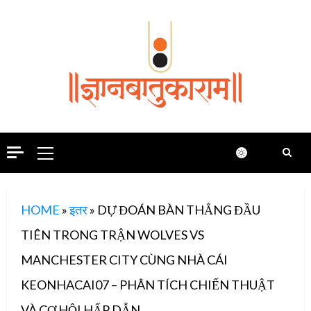
Skip
to
content
Primary
Menu
HOME
»
इतर
»
DỰ ĐOÁN BÀN THẮNG ĐẦU
TIÊN TRONG TRẬN WOLVES VS
MANCHESTER CITY CÙNG NHÀ CÁI
KEONHACAI07 – PHÂN TÍCH CHIẾN THUẬT
VÀ CƠ HỘI HẤP DẪN