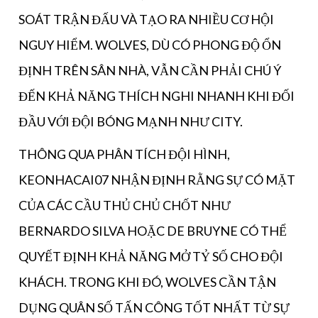
SOÁT TRẬN ĐẤU VÀ TẠO RA NHIỀU CƠ HỘI
NGUY HIỂM. WOLVES, DÙ CÓ PHONG ĐỘ ỔN
ĐỊNH TRÊN SÂN NHÀ, VẪN CẦN PHẢI CHÚ Ý
ĐẾN KHẢ NĂNG THÍCH NGHI NHANH KHI ĐỐI
ĐẦU VỚI ĐỘI BÓNG MẠNH NHƯ CITY.
THÔNG QUA PHÂN TÍCH ĐỘI HÌNH,
KEONHACAI07 NHẬN ĐỊNH RẰNG SỰ CÓ MẶT
CỦA CÁC CẦU THỦ CHỦ CHỐT NHƯ
BERNARDO SILVA HOẶC DE BRUYNE CÓ THỂ
QUYẾT ĐỊNH KHẢ NĂNG MỞ TỶ SỐ CHO ĐỘI
KHÁCH. TRONG KHI ĐÓ, WOLVES CẦN TẬN
DỤNG QUÂN SỐ TẤN CÔNG TỐT NHẤT TỪ SỰ