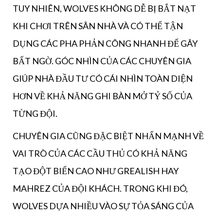
TUY NHIÊN, WOLVES KHÔNG DỄ BỊ BẮT NẠT
KHI CHƠI TRÊN SÂN NHÀ VÀ CÓ THỂ TẬN
DỤNG CÁC PHA PHẢN CÔNG NHANH ĐỂ GÂY
BẤT NGỜ. GÓC NHÌN CỦA CÁC CHUYÊN GIA
GIÚP NHÀ ĐẦU TƯ CÓ CÁI NHÌN TOÀN DIỆN
HƠN VỀ KHẢ NĂNG GHI BÀN MỞ TỶ SỐ CỦA
TỪNG ĐỘI.
CHUYÊN GIA CŨNG ĐẶC BIỆT NHẤN MẠNH VỀ
VAI TRÒ CỦA CÁC CẦU THỦ CÓ KHẢ NĂNG
TẠO ĐỘT BIẾN CAO NHƯ GREALISH HAY
MAHREZ CỦA ĐỘI KHÁCH. TRONG KHI ĐÓ,
WOLVES DỰA NHIỀU VÀO SỰ TỎA SÁNG CỦA