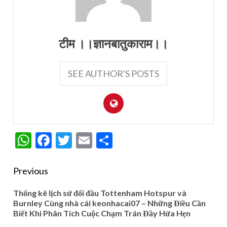
टीम ।।ज्ञानबातुकाराम।।
SEE AUTHOR'S POSTS
WhatsApp
Facebook
Twitter
Email
Share
Continue
Previous
Reading
Thống kê lịch sử đối đầu Tottenham Hotspur và
Pre
Burnley Cùng nhà cái keonhacai07 – Những Điều Cần
Biết Khi Phân Tích Cuộc Chạm Trán Đầy Hứa Hẹn
pos