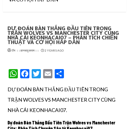
DỰ ĐOÁN BÀN THẮNG ĐẦU TIÊN TRONG
TRẬN WOLVES VS MANCHESTER CITY CÙNG
NHÀ CÁI KEONHACAI07 – PHÂN TÍCH CHIẾN
THUẬT VÀ CƠ HỘI HẤP DẪN
टीम ।।ज्ञानबातुकाराम।।
2 YEARS AGO
WhatsApp
Facebook
Twitter
Email
Share
DỰ ĐOÁN BÀN THẮNG ĐẦU TIÊN TRONG
TRẬN WOLVES VS MANCHESTER CITY CÙNG
NHÀ CÁI KEONHACAI07.
Dự đoán Bàn Thắng Đầu Tiên Trận Wolves vs Manchester
City: Phân Tích Chuyên Sâu từ Keonhacai07