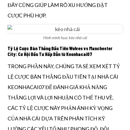
ĐÂY CŨNG GIÚP LÀM RÕ XU HƯỚNG ĐẶT
CƯỢC PHÙ HỢP.
Hình minh họa: kèo nhà cái
Tỷ Lệ Cược Bàn Thắng Đầu Tiên Wolves vs Manchester
City: Cơ Hội Đầu Tư Hấp Dẫn từ Keonhacai07
TRONG PHẦN NÀY, CHÚNG TA SẼ XEM XÉT TỶ
LỆ CƯỢC BÀN THẮNG ĐẦU TIÊN TẠI NHÀ CÁI
KEONHACAI07 ĐỂ ĐÁNH GIÁ KHẢ NĂNG
THẮNG LỢI VÀ LỢI NHUẬN CÓ THỂ THU VỀ.
CÁC TỶ LỆ CƯỢC NÀY PHẢN ÁNH KỲ VỌNG
CỦA NHÀ CÁI DỰA TRÊN PHÂN TÍCH KỸ
LƯỠNG CÁC YẾU TỐ NHƯ PHONG ĐỘ, ĐỘI