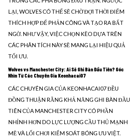
TRONG CÁC PHA BÓNG ĐẦU TRẬN. NGƯỢC
LẠI, WOLVES CÓ THỂ SẼ CHỜ ĐỢI THỜI ĐIỂM
THÍCH HỢP ĐỂ PHẢN CÔNG VÀ TẠO RA BẤT
NGỜ. NHƯ VẬY, VIỆC CHỌN KÈO DỰA TRÊN
CÁC PHÂN TÍCH NÀY SẼ MANG LẠI HIỆU QUẢ
TỐI ƯU.
Wolves vs Manchester City: Ai Sẽ Ghi Bàn Đầu Tiên? Góc
Nhìn Từ Các Chuyên Gia Keonhacai07
CÁC CHUYÊN GIA CỦA KEONHACAI07 ĐỀU
ĐỒNG THUẬN RẰNG KHẢ NĂNG GHI BÀN ĐẦU
TIÊN CỦA MANCHESTER CITY CÓ PHẦN
NHỈNH HƠN DO LỰC LƯỢNG CẦU THỦ MẠNH
MẼ VÀ LỐI CHƠI KIỂM SOÁT BÓNG ƯU VIỆT.