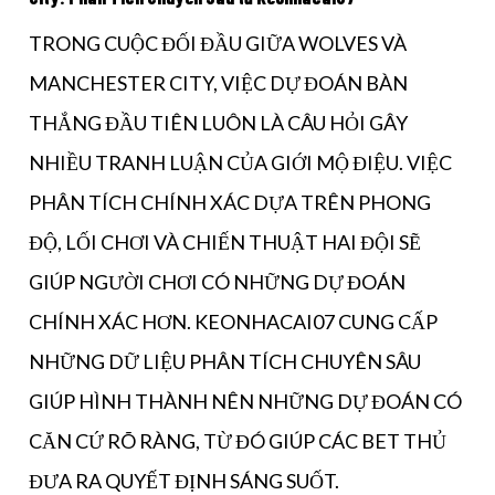
TRONG CUỘC ĐỐI ĐẦU GIỮA WOLVES VÀ
MANCHESTER CITY, VIỆC DỰ ĐOÁN BÀN
THẮNG ĐẦU TIÊN LUÔN LÀ CÂU HỎI GÂY
NHIỀU TRANH LUẬN CỦA GIỚI MỘ ĐIỆU. VIỆC
PHÂN TÍCH CHÍNH XÁC DỰA TRÊN PHONG
ĐỘ, LỐI CHƠI VÀ CHIẾN THUẬT HAI ĐỘI SẼ
GIÚP NGƯỜI CHƠI CÓ NHỮNG DỰ ĐOÁN
CHÍNH XÁC HƠN. KEONHACAI07 CUNG CẤP
NHỮNG DỮ LIỆU PHÂN TÍCH CHUYÊN SÂU
GIÚP HÌNH THÀNH NÊN NHỮNG DỰ ĐOÁN CÓ
CĂN CỨ RÕ RÀNG, TỪ ĐÓ GIÚP CÁC BET THỦ
ĐƯA RA QUYẾT ĐỊNH SÁNG SUỐT.