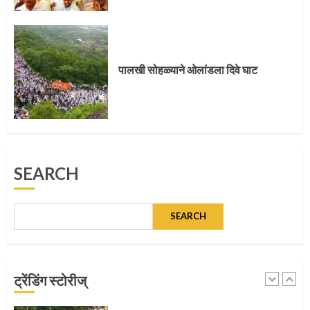
पालखी सोहळ्याने ओलांडला दिवे घाट
4
पालखी सोहळ्याने ओलांडला दिवे घाट
पुणेकरांकडून पालख्यांचे उत्साही स्वागत
SEARCH
5
SEARCH
मुख्यमंत्र्यांच्या हस्ते विठ्ठलाची महापूजा
ट्रेंडिंग स्टोरीज्
1