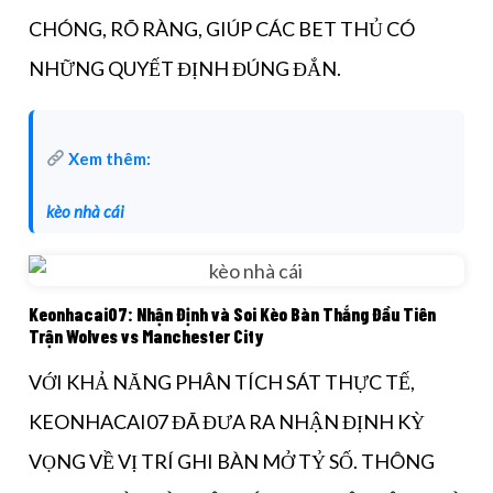
CHÓNG, RÕ RÀNG, GIÚP CÁC BET THỦ CÓ
NHỮNG QUYẾT ĐỊNH ĐÚNG ĐẮN.
Xem thêm:
kèo nhà cái
Keonhacai07: Nhận Định và Soi Kèo Bàn Thắng Đầu Tiên
Trận Wolves vs Manchester City
VỚI KHẢ NĂNG PHÂN TÍCH SÁT THỰC TẾ,
KEONHACAI07 ĐÃ ĐƯA RA NHẬN ĐỊNH KỲ
VỌNG VỀ VỊ TRÍ GHI BÀN MỞ TỶ SỐ. THÔNG