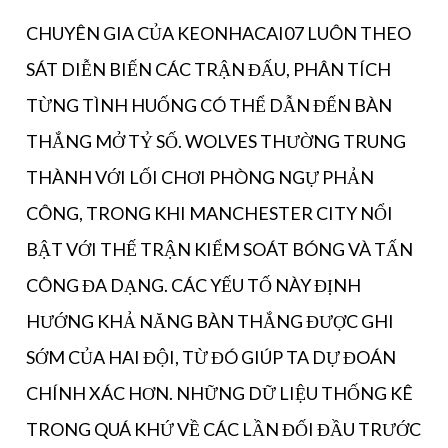
CHUYÊN GIA CỦA KEONHACAI07 LUÔN THEO
SÁT DIỄN BIẾN CÁC TRẬN ĐẤU, PHÂN TÍCH
TỪNG TÌNH HUỐNG CÓ THỂ DẪN ĐẾN BÀN
THẮNG MỞ TỶ SỐ. WOLVES THƯỜNG TRUNG
THÀNH VỚI LỐI CHƠI PHÒNG NGỰ PHẢN
CÔNG, TRONG KHI MANCHESTER CITY NỔI
BẬT VỚI THẾ TRẬN KIỂM SOÁT BÓNG VÀ TẤN
CÔNG ĐA DẠNG. CÁC YẾU TỐ NÀY ĐỊNH
HƯỚNG KHẢ NĂNG BÀN THẮNG ĐƯỢC GHI
SỚM CỦA HAI ĐỘI, TỪ ĐÓ GIÚP TA DỰ ĐOÁN
CHÍNH XÁC HƠN. NHỮNG DỮ LIỆU THỐNG KÊ
TRONG QUÁ KHỨ VỀ CÁC LẦN ĐỐI ĐẦU TRƯỚC