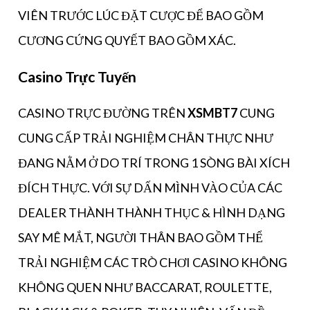
VIÊN TRƯỚC LÚC ĐẶT CƯỢC ĐỂ BAO GỒM
CƯƠNG CỨNG QUYẾT BAO GỒM XÁC.
Casino Trực Tuyến
CASINO TRỰC ĐƯỜNG TRÊN
XSMBT7
CUNG
CUNG CẤP TRẢI NGHIỆM CHÂN THỰC NHƯ
ĐANG NẰM Ở DO TRÍ TRONG 1 SÒNG BÀI XÍCH
ĐÍCH THỰC. VỚI SỰ DẤN MÌNH VÀO CỦA CÁC
DEALER THÀNH THÀNH THỤC & HÌNH DẠNG
SAY MÊ MẮT, NGƯỜI THÂN BAO GỒM THỂ
TRẢI NGHIỆM CÁC TRÒ CHƠI CASINO KHÔNG
KHÔNG QUEN NHƯ BACCARAT, ROULETTE,