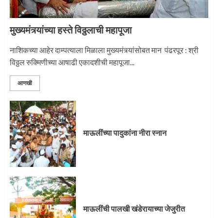
मुख्यमंत्र्यांच्या हस्ते विठ्ठलाची महापूजा
नाशिकच्या आहेर दाम्पत्याला मिळाला मुख्यमंत्र्यांसोबत मान पंढरपूर : श्री
विठ्ठल रुक्मिणीच्या आषाढी एकादशीची महापूजा...
आणखी
माऊलींच्या पादुकांना नीरा स्नान
माऊलींची पालखी खंडेरायाच्या जेजुरीत