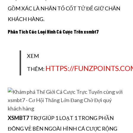
GỒM XÁC LÀ NHÂN TỐ CỐT TỬ ĐỂ GIỮ CHÂN
KHÁCH HÀNG.
Phân Tích Các Loại Hình Cá Cược Trên xsmbt7
XEM
HTTPS://FUNZPOINTS.COM
THÊM:
XSMBT7
TRỢ GIÚP 1 LOẠT 1 TRONG PHẦN
ĐÔNG VẺ BÊN NGOÀI HÌNH CÁ CƯỢC RỘNG