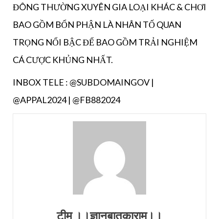
ĐÔNG THƯỜNG XUYÊN GIA LOẠI KHÁC & CHƠI
BAO GỒM BỔN PHẬN LÀ NHÂN TỐ QUAN
TRỌNG NỔI BẬC ĐỂ BAO GỒM TRẢI NGHIỆM
CÁ CƯỢC KHỦNG NHẤT.
INBOX TELE : @SUBDOMAINGOV |
@APPAL2024 | @FB882024
टीम ।।ज्ञानबातुकाराम।।