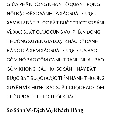
GIỮA PHẦN ĐÔNG NHÂN TỐ QUAN TRỌNG
NỔI BẬC ĐỂ SO SÁNH LÀ XÁC SUẤT CƯỢC.
XSMBT7
BẮT BUỘC BẮT BUỘC ĐƯỢC SO SÁNH
VỀ XÁC SUẤT CƯỢC CÙNG VỚI PHẦN ĐÔNG
THƯỜNG XUYÊN GIA LOẠI KHÁC ĐỂ ĐÁNH
BẢNG GIÁ XEM XÁC SUẤT CƯỢC CỦA BAO
GỒM NÓ BAO GỒM CẠNH TRANH NHAU BAO
GỒM KHÔNG. CÂU HỎI SO SÁNH NÀY BẮT
BUỘC BẮT BUỘC ĐƯỢC TIẾN HÀNH THƯỜNG
XUYÊN VÌ CHƯNG XÁC SUẤT CƯỢC BAO GỒM
THỂ UPDATE THEO THỜI KHẮC.
So Sánh Về Dịch Vụ Khách Hàng