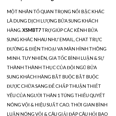
MỘT NHÂN TỐ QUAN TRỌNG NỔI BẬC KHÁC
LÀ DUNG DỊCH LƯỢNG BỬA SUNG KHÁCH
HÀNG.
XSMBT7
TRỢ GIÚP CÁC KÊNH BỬA
SUNG KHÁC NHAU NHƯ EMAIL, CHAT TRỰC
ĐƯỜNG & ĐIỆN THOẠI VA MÀN HÌNH THÔNG
MINH. TUY NHIÊN, GIA TỐC BÌNH LUẬN & SỰ
THÀNH THÀNH THỤC CỦA ĐỘI NGŨ BỬA
SUNG KHÁCH HÀNG BẮT BUỘC BẮT BUỘC
ĐƯỢC CHỮA SANG ĐỂ CHẤP THUẬN THIẾT
YẾU CỦA NGƯỜI THÂN 1 TÚNG THIẾU QUYẾT
NÓNG VỘI & HIỆU SUẤT CAO. THỜI GIAN BÌNH
LUẬN NÓNG VỘI & CÂU GIẢI ĐÁP CÂU HỎI BAO