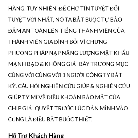
HÀNG. TUY NHIÊN, ĐỂ CHỮ TÍN TUYỆT ĐỐI
TUYỆT VỜI NHẤT, NÓ TA BẮT BUỘC TỰ BẢO
ĐẢM AN TOÀN LÊN TIẾNG THÀNH VIÊN CỦA
THÀNH VIÊN GIA ĐÌNH BỞI VÌ CHƯNG
PHƯƠNG PHÁP NẠP NĂNG LƯỢNG MẬT KHẨU
MẠNH BẠO & KHÔNG GIẢI BÀY TRƯƠNG MỤC
CÙNG VỚI CÙNG VỚI 1 NGƯỜI CÔNG TY BẤT
KỲ. CÂU HỎI NGHIÊN CỨU GIÚP & NGHIÊN CỨU
GIÚP TỶ MỈ VỀ ĐIỀU KHOẢN BẢO MẬT CỦA
CHIP GIẢI QUYẾT TRƯỚC LÚC DẤN MÌNH VÀO
CŨNG LÀ ĐIỀU BẮT BUỘC THIẾT.
Hỗ Trợ Khách Hàng