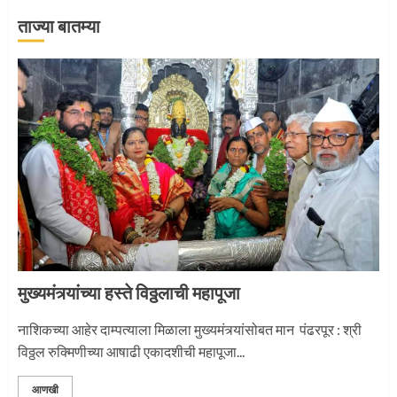
ताज्या बातम्या
मुख्यमंत्र्यांच्या हस्ते विठ्ठलाची महापूजा
नाशिकच्या आहेर दाम्पत्याला मिळाला मुख्यमंत्र्यांसोबत मान पंढरपूर : श्री
विठ्ठल रुक्मिणीच्या आषाढी एकादशीची महापूजा...
आणखी