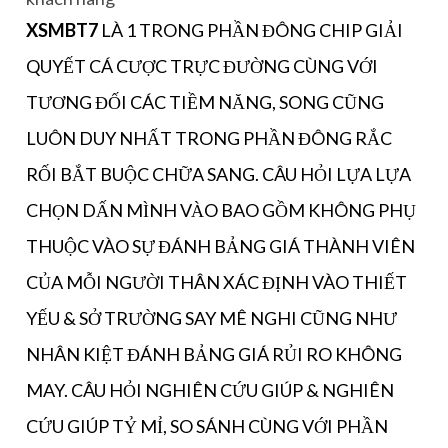
XSMBT7
LÀ 1 TRONG PHẦN ĐÔNG CHIP GIẢI
QUYẾT CÁ CƯỢC TRỰC ĐƯỜNG CÙNG VỚI
TƯƠNG ĐỐI CÁC TIỀM NĂNG, SONG CŨNG
LUÔN DUY NHẤT TRONG PHẦN ĐÔNG RẮC
RỐI BẮT BUỘC CHỮA SANG. CÂU HỎI LỰA LỰA
CHỌN DẤN MÌNH VÀO BAO GỒM KHÔNG PHỤ
THUỘC VÀO SỰ ĐÁNH BẢNG GIÁ THÀNH VIÊN
CỦA MỖI NGƯỜI THÂN XÁC ĐỊNH VÀO THIẾT
YẾU & SỞ TRƯỜNG SAY MÊ NGHI CŨNG NHƯ
NHÂN KIỆT ĐÁNH BẢNG GIÁ RỦI RO KHÔNG
MAY. CÂU HỎI NGHIÊN CỨU GIÚP & NGHIÊN
CỨU GIÚP TỶ MỈ, SO SÁNH CÙNG VỚI PHẦN