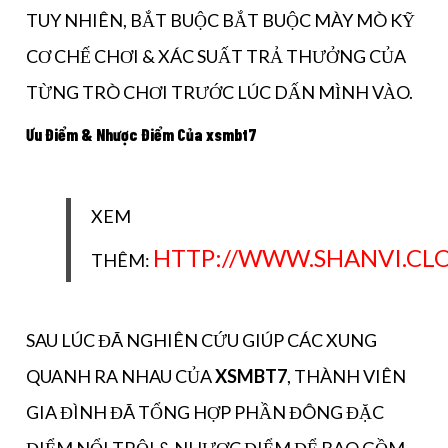
TUY NHIÊN, BẮT BUỘC BẮT BUỘC MÀY MÒ KỸ
CƠ CHẾ CHƠI & XÁC SUẤT TRẢ THƯỞNG CỦA
TỪNG TRÒ CHƠI TRƯỚC LÚC DẤN MÌNH VÀO.
Ưu Điểm & Nhược Điểm Của xsmbt7
XEM
HTTP://WWW.SHANVI.CL
THÊM:
SAU LÚC ĐÃ NGHIÊN CỨU GIÚP CÁC XUNG
QUANH RA NHAU CỦA
XSMBT7
, THÀNH VIÊN
GIA ĐÌNH ĐÃ TỔNG HỢP PHẦN ĐÔNG ĐẶC