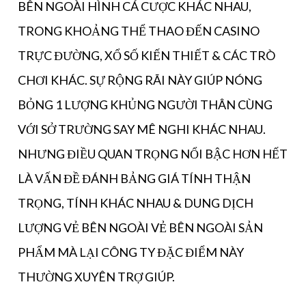
BÊN NGOÀI HÌNH CÁ CƯỢC KHÁC NHAU,
TRONG KHOẢNG THỂ THAO ĐẾN CASINO
TRỰC ĐƯỜNG, XỔ SỐ KIẾN THIẾT & CÁC TRÒ
CHƠI KHÁC. SỰ RỘNG RÃI NÀY GIÚP NÓNG
BỎNG 1 LƯỢNG KHỦNG NGƯỜI THÂN CÙNG
VỚI SỞ TRƯỜNG SAY MÊ NGHI KHÁC NHAU.
NHƯNG ĐIỀU QUAN TRỌNG NỔI BẬC HƠN HẾT
LÀ VẤN ĐỀ ĐÁNH BẢNG GIÁ TÍNH THẬN
TRỌNG, TÍNH KHÁC NHAU & DUNG DỊCH
LƯỢNG VẺ BÊN NGOÀI VẺ BÊN NGOÀI SẢN
PHẨM MÀ LẠI CÔNG TY ĐẶC ĐIỂM NÀY
THƯỜNG XUYÊN TRỢ GIÚP.