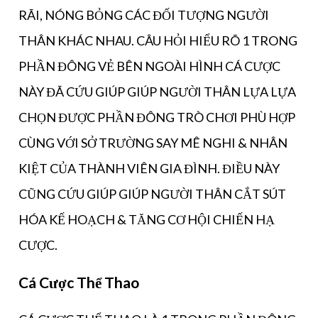
RÃI, NÓNG BỎNG CÁC ĐỐI TƯỢNG NGƯỜI
THÂN KHÁC NHAU. CÂU HỎI HIỂU RÕ 1 TRONG
PHẦN ĐÔNG VẺ BÊN NGOÀI HÌNH CÁ CƯỢC
NÀY ĐÃ CỨU GIÚP GIÚP NGƯỜI THÂN LỰA LỰA
CHỌN ĐƯỢC PHẦN ĐÔNG TRÒ CHƠI PHÙ HỢP
CÙNG VỚI SỞ TRƯỜNG SAY MÊ NGHI & NHÂN
KIỆT CỦA THÀNH VIÊN GIA ĐÌNH. ĐIỀU NÀY
CŨNG CỨU GIÚP GIÚP NGƯỜI THÂN CẮT SÚT
HÓA KẾ HOẠCH & TĂNG CƠ HỘI CHIẾN HẠ
CƯỢC.
Cá Cược Thể Thao