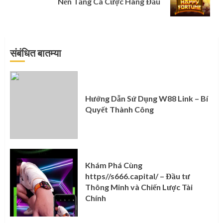
Nền Tảng Cá Cược Hàng Đầu
post:
संबंधित बातम्या
Hướng Dẫn Sử Dụng W88 Link – Bí
Quyết Thành Công
Khám Phá Cùng
https//s666.capital/ – Đầu tư
Thông Minh và Chiến Lược Tài
Chính