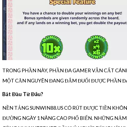
TRONG PHẦN NÀY, PHẦN ĐA GAMER VẪN CẤT CÁNH
MỘT CĂN NGUYÊN ĐANG ĐẮM ĐUỐI ĐƯỢC PHẦN ĐA
Bắt Đầu Từ Đâu?
NỀN TẢNG SUNWIN88.US CÓ RÚT ĐƯỢC TIỀN KHÔN
ĐƯỜNG NGÀY 1 NÂNG CAO PHỔ BIẾN. NHỮNG NĂM 