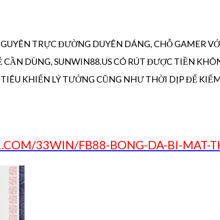
NGUYÊN TRỰC ĐƯỜNG DUYÊN DÁNG, CHỖ GAMER VỚI 
CẦN DÙNG, SUNWIN88.US CÓ RÚT ĐƯỢC TIỀN KHÔN
IÊU KHIỂN LÝ TƯỞNG CŨNG NHƯ THỜI DỊP ĐỂ KI
.COM/33WIN/FB88-BONG-DA-BI-MAT-T