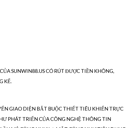
CỦA SUNWIN88.US CÓ RÚT ĐƯỢC TIỀN KHÔNG,
 KỂ.
N GIAO DIỆN BẮT BUỘC THIẾT TIÊU KHIỂN TRỰC
NHƯ PHÁT TRIỂN CỦA CÔNG NGHỆ THÔNG TIN