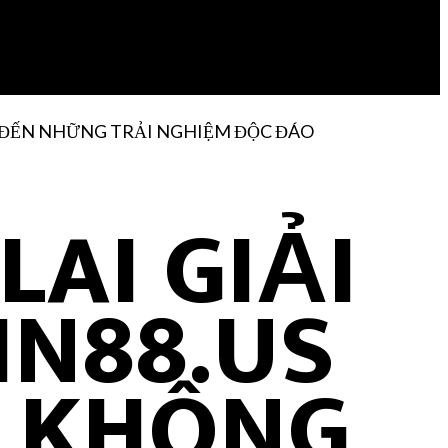
G ĐẾN NHỮNG TRẢI NGHIỆM ĐỘC ĐÁO
AI GIẢI
IN88.US
N KHÔNG