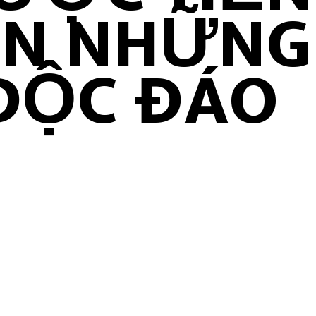
N NHỮNG 
ĐỘC ĐÁO