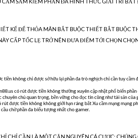
U CẦM SẮM KIẾM PHẦN ĐA HÌNH THỨC GIẢI TRÍ BẮ
ẾT KẾ ĐỂ THỎA MÃN BẮT BUỘC THIẾT BẮT BUỘC TH
ÀY CẤP TỐC LẸ TRỞ NÊN ĐƯA ĐIỂM TỚI CHỌN CHỌN
ợc tiền không chỉ được sở hữu lại phần đa trò nghịch chỉ cần tuy cầ
in88.us có rút được tiền không thường xuyên cập nhật phổ biến phần đa
c chuyên chú quan trọng, bền vững cho đọc tin cũng như tài sản của
ó rút được tiền không không giới hạn ráng bắt Xu cầm mạng mạng p
 cầu chờ phần đa biểu tượng nhất cho gamer.
Ỉ CHỈ CẦN LÀ MỘT CĂN NGUYÊN CÁ CƯỢC; CHÚNG 