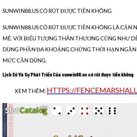
Share
SUNWIN88.US CÓ RÚT ĐƯỢC TIỀN KHÔNG
SUNWIN88.US CÓ RÚT ĐƯỢC TIỀN KHÔNG LÀ CĂN 
MÊ. VỚI BIỂU TƯỢNG THÂN THƯƠNG CŨNG NHƯ DỄ 
DÙNG PHẦN ĐA KHOẢNG CHỪNG THỜI HẠN NGẮN T
MỨC CẦN DÙNG.
Lịch Sử Và Sự Phát Triển Của sunwin88.us có rút được tiền không
HTTPS://FENCEMARSHALL
XEM THÊM: