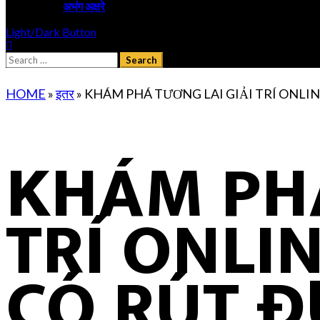
अभंग अक्षरे
Light/Dark Button
Search
for:
HOME
»
इतर
»
KHÁM PHÁ TƯƠNG LAI GIẢI TRÍ ONLI
KHÁM PHÁ
TRÍ ONLI
CÓ RÚT 