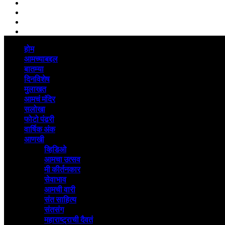
Linkedin
whatsapp
Youtube
Instagram
Primary
होम
Menu
आमच्याबद्दल
बातम्या
दिनविशेष
मुलाखत
आमचं मंदिर
सलोखा
फोटो पंढरी
वार्षिक अंक
आणखी
व्हिडिओ
आमचा उत्सव
मी कीर्तनकार
सेवाभाव
आमची वारी
संत साहित्य
संतसंग
महाराष्ट्राची दैवतं