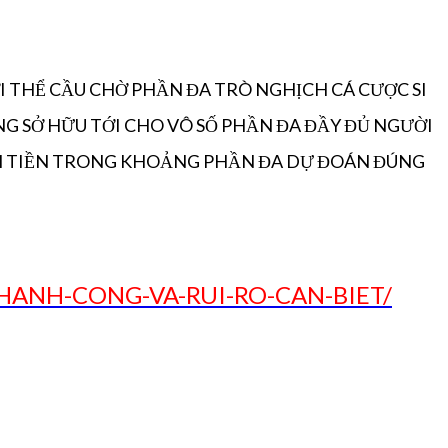
THỂ CẦU CHỜ PHẦN ĐA TRÒ NGHỊCH CÁ CƯỢC SI
G SỞ HỮU TỚI CHO VÔ SỐ PHẦN ĐA ĐẦY ĐỦ NGƯỜI
ẾM TIỀN TRONG KHOẢNG PHẦN ĐA DỰ ĐOÁN ĐÚNG
HANH-CONG-VA-RUI-RO-CAN-BIET/