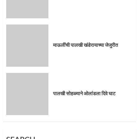
पालखी सोहळ्याने ओलांडला दिवे घाट
4
माऊलींची पालखी खंडेरायाच्या जेजुरीत
पुणेकरांकडून पालख्यांचे उत्साही स्वागत
5
पालखी सोहळ्याने ओलांडला दिवे घाट
मुख्यमंत्र्यांच्या हस्ते विठ्ठलाची महापूजा