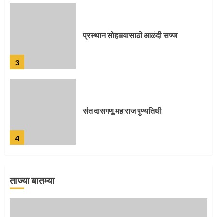
संत दासगणू महाराज पुण्यतिथी
4
जवानाला मिळाला महापूजेचा मान
5
ताज्या बातम्या
‘तुकाराम तुकाराम’ गजरी दुमदुमली देहूनगरी
1