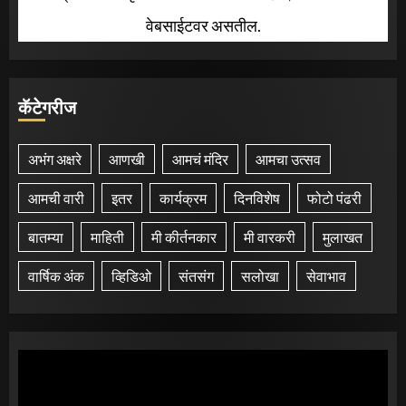
वेबसाईटवर असतील.
कॅटेगरीज
अभंग अक्षरे
आणखी
आमचं मंदिर
आमचा उत्सव
आमची वारी
इतर
कार्यक्रम
दिनविशेष
फोटो पंढरी
बातम्या
माहिती
मी कीर्तनकार
मी वारकरी
मुलाखत
वार्षिक अंक
व्हिडिओ
संतसंग
सलोखा
सेवाभाव