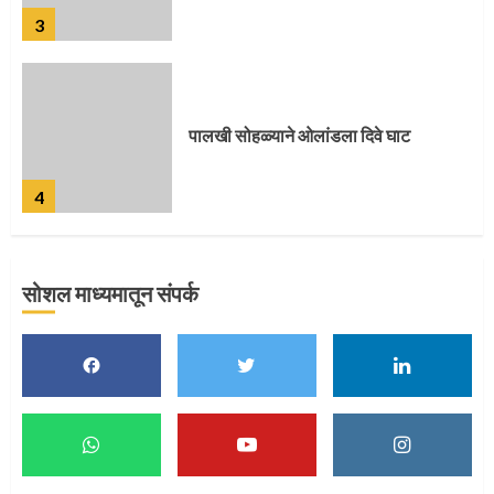
4
पुणेकरांकडून पालख्यांचे उत्साही स्वागत
5
सोशल माध्यमातून संपर्क
मुख्यमंत्र्यांच्या हस्ते विठ्ठलाची महापूजा
1
माऊलींच्या पादुकांना नीरा स्नान