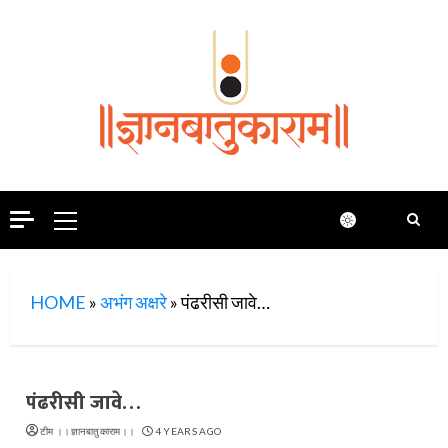
Skip
to
content
Primary
Menu
HOME
»
अभंग अक्षरे
»
पंढरीसी जावे…
पंढरीसी जावे…
टीम ।।ज्ञानबातुकाराम।।
4 YEARS AGO