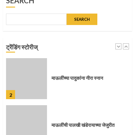
SEARCH
1
SEARCH
माऊलींच्या पादुकांना नीरा स्नान
ट्रेंडिंग स्टोरीज्
2
माऊलींची पालखी खंडेरायाच्या जेजुरीत
3
पालखी सोहळ्याने ओलांडला दिवे घाट