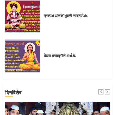
प्रस्थान सोहळ्यासाठी आळंदी सज्ज
प्रत्यक्ष अलंकाभुवनी नांदतसे🙏
3
संत दासगणू महाराज पुण्यतिथी
केला भगवद्गीते अर्थ🙏
4
जवानाला मिळाला महापूजेचा मान
दिनविशेष
5