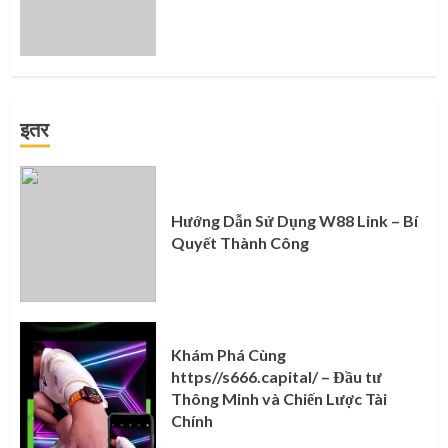
इतर
Hướng Dẫn Sử Dụng W88 Link – Bí
Quyết Thành Công
Khám Phá Cùng
https//s666.capital/ – Đầu tư
Thông Minh và Chiến Lược Tài
Chính