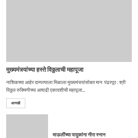
नगरच्या काळे दाम्पत्याला महापूजेचा मान
2
मुख्यमंत्र्यांच्या हस्ते विठ्ठलाची महापूजा
प्रस्थान सोहळ्यासाठी आळंदी सज्ज
नाशिकच्या आहेर दाम्पत्याला मिळाला मुख्यमंत्र्यांसोबत मान पंढरपूर : श्री
विठ्ठल रुक्मिणीच्या आषाढी एकादशीची महापूजा...
3
आणखी
माऊलींची पालखी खंडेरायाच्या जेजुरीत
3
माऊलींच्या पादुकांना नीरा स्नान