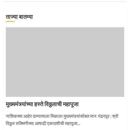
2
ताज्या बातम्या
माऊलींची पालखी खंडेरायाच्या जेजुरीत
3
मुख्यमंत्र्यांच्या हस्ते विठ्ठलाची महापूजा
नाशिकच्या आहेर दाम्पत्याला मिळाला मुख्यमंत्र्यांसोबत मान पंढरपूर : श्री
विठ्ठल रुक्मिणीच्या आषाढी एकादशीची महापूजा...