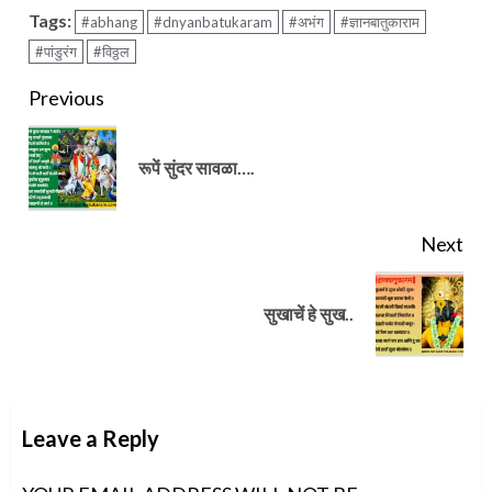
Tags:
#abhang
#dnyanbatukaram
#अभंग
#ज्ञानबातुकाराम
#पांडुरंग
#विठ्ठल
Continue
Previous
Reading
Pre
रूपें सुंदर सावळा….
pos
Next
Next
सुखाचें हे सुख..
post:
Leave a Reply