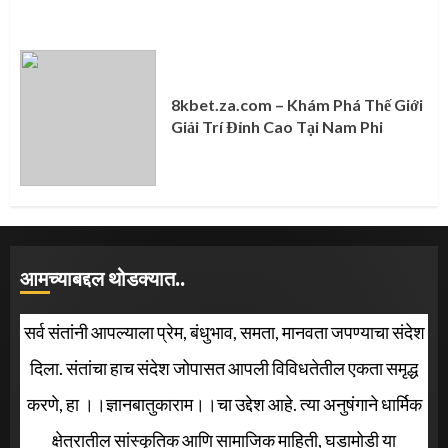
8kbet.za.com – Khám Phá Thế Giới
Giải Trí Đỉnh Cao Tại Nam Phi
आमच्याबद्दल थोडक्यात..
सर्व संतांनी आपल्याला प्रेम, बंधुभाव, समता, मानवता जपण्याचा संदेश
दिला. संतांचा हाच संदेश जोपासत आपली विविधतेतील एकता समृद्ध
करणे, हा ।।ज्ञानबातुकाराम।।चा उद्देश आहे. त्या अनुषंगाने धार्मिक
क्षेत्रातील सांस्कृतिक आणि सामाजिक माहिती, घडामोडी या