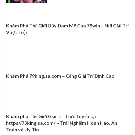
Khám Phá Thế Giới Đầy Đam Mê Của 78win – Nơi Giải Trí
Vượt Trội
Khám Phá 79king.sa.com – Cổng Giải Trí Đỉnh Cao
Khám phá Thế Giới Giải Trí Trực Tuyến tại
https//79king.sa.com/ – Trải Nghiệm Hoàn Hảo, An
Toàn và Uy Tín