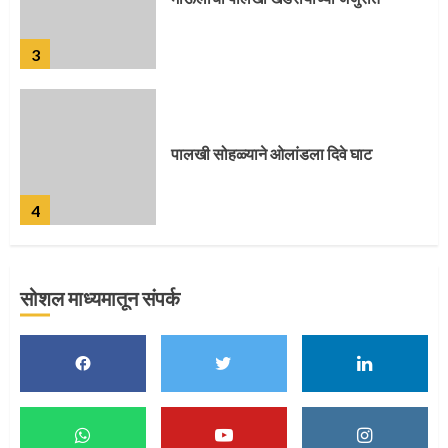
4
पुणेकरांकडून पालख्यांचे उत्साही स्वागत
5
सोशल माध्यमातून संपर्क
मुख्यमंत्र्यांच्या हस्ते विठ्ठलाची महापूजा
1