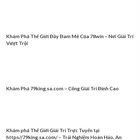
Khám Phá Thế Giới Đầy Đam Mê Của 78win – Nơi Giải Trí
Vượt Trội
Khám Phá 79king.sa.com – Cổng Giải Trí Đỉnh Cao
Khám phá Thế Giới Giải Trí Trực Tuyến tại
https//79king.sa.com/ – Trải Nghiệm Hoàn Hảo, An