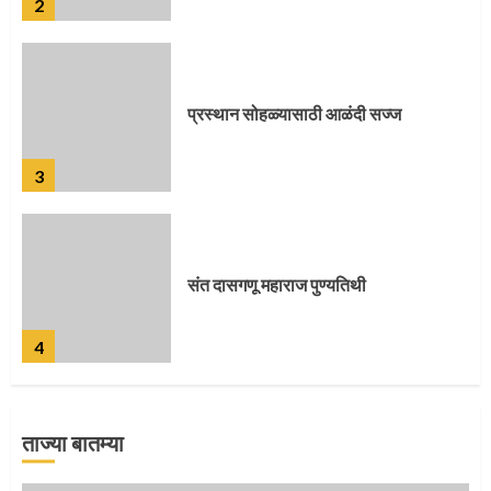
3
संत दासगणू महाराज पुण्यतिथी
4
जवानाला मिळाला महापूजेचा मान
5
ताज्या बातम्या
‘तुकाराम तुकाराम’ गजरी दुमदुमली देहूनगरी