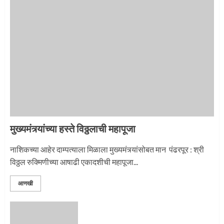
1
नगरच्या काळे दाम्पत्याला महापूजेचा मान
2
मुख्यमंत्र्यांच्या हस्ते विठ्ठलाची महापूजा
प्रस्थान सोहळ्यासाठी आळंदी सज्ज
नाशिकच्या आहेर दाम्पत्याला मिळाला मुख्यमंत्र्यांसोबत मान पंढरपूर : श्री
विठ्ठल रुक्मिणीच्या आषाढी एकादशीची महापूजा...
3
आणखी
माऊलींची पालखी खंडेरायाच्या जेजुरीत