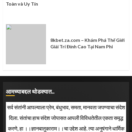
Toàn và Uy Tín
8kbet.za.com – Khám Phá Thế Giới
Giải Trí Đỉnh Cao Tại Nam Phi
आमच्याबद्दल थोडक्यात..
सर्व संतांनी आपल्याला प्रेम, बंधुभाव, समता, मानवता जपण्याचा संदेश
दिला. संतांचा हाच संदेश जोपासत आपली विविधतेतील एकता समृद्ध
करणे, हा ।।ज्ञानबातुकाराम।।चा उद्देश आहे. त्या अनुषंगाने धार्मिक