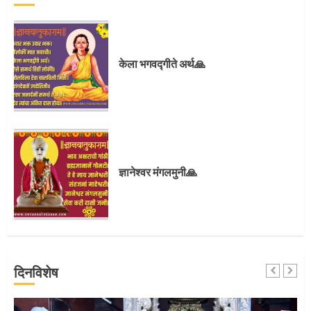
प्रस्थान सोहळ्यासाठी आळंदी सज्ज
केला भगवद्गीते अर्थ🙏
3
संत दासगणू महाराज पुण्यतिथी
ज्ञानेश्वर मंगलमुनी🙏
4
जवानाला मिळाला महापूजेचा मान
दिनविशेष
5