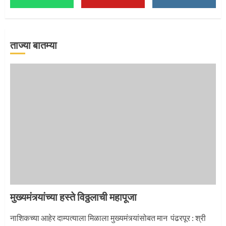
माऊलींच्या पादुकांना नीरा स्नान
2
ताज्या बातम्या
माऊलींची पालखी खंडेरायाच्या जेजुरीत
3
मुख्यमंत्र्यांच्या हस्ते विठ्ठलाची महापूजा
नाशिकच्या आहेर दाम्पत्याला मिळाला मुख्यमंत्र्यांसोबत मान पंढरपूर : श्री