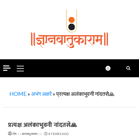
Skip
to
content
Primary
Menu
HOME
»
अभंग अक्षरे
»
प्रत्यक्ष अलंकाभुवनी नांदतसे🙏
प्रत्यक्ष अलंकाभुवनी नांदतसे🙏
टीम ।।ज्ञानबातुकाराम।।
4 YEARS AGO