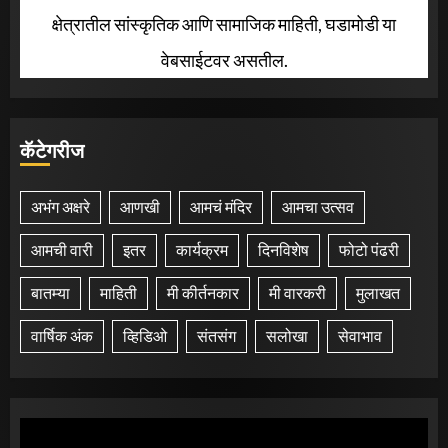
क्षेत्रातील सांस्कृतिक आणि सामाजिक माहिती, घडामोडी या
वेबसाईटवर असतील.
कॅटेगरीज
अभंग अक्षरे
आणखी
आमचं मंदिर
आमचा उत्सव
आमची वारी
इतर
कार्यक्रम
दिनविशेष
फोटो पंढरी
बातम्या
माहिती
मी कीर्तनकार
मी वारकरी
मुलाखत
वार्षिक अंक
व्हिडिओ
संतसंग
सलोखा
सेवाभाव