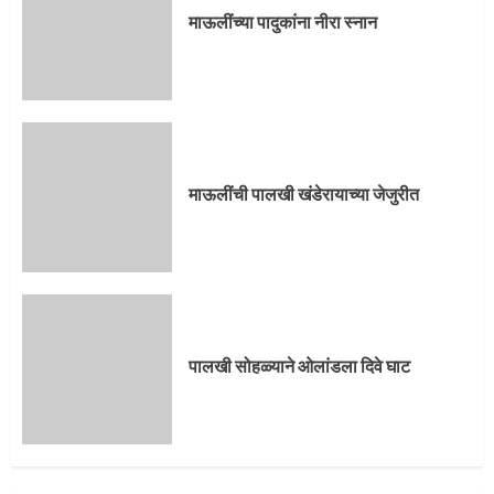
3
माऊलींच्या पादुकांना नीरा स्नान
पालखी सोहळ्याने ओलांडला दिवे घाट
4
माऊलींची पालखी खंडेरायाच्या जेजुरीत
पुणेकरांकडून पालख्यांचे उत्साही स्वागत
5
पालखी सोहळ्याने ओलांडला दिवे घाट
मुख्यमंत्र्यांच्या हस्ते विठ्ठलाची महापूजा