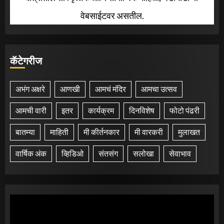
वेबसाईटवर असतील.
कॅटेगरीज
अभंग अक्षरे
आणखी
आमचं मंदिर
आमचा उत्सव
आमची वारी
इतर
कार्यक्रम
दिनविशेष
फोटो पंढरी
बातम्या
माहिती
मी कीर्तनकार
मी वारकरी
मुलाखत
वार्षिक अंक
व्हिडिओ
संतसंग
सलोखा
सेवाभाव