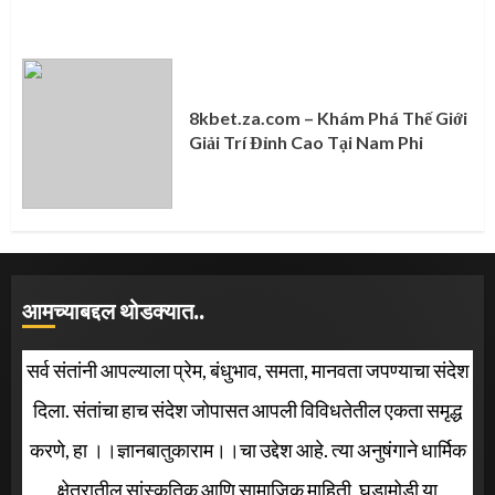
8kbet.za.com – Khám Phá Thế Giới
Giải Trí Đỉnh Cao Tại Nam Phi
आमच्याबद्दल थोडक्यात..
सर्व संतांनी आपल्याला प्रेम, बंधुभाव, समता, मानवता जपण्याचा संदेश
दिला. संतांचा हाच संदेश जोपासत आपली विविधतेतील एकता समृद्ध
करणे, हा ।।ज्ञानबातुकाराम।।चा उद्देश आहे. त्या अनुषंगाने धार्मिक
क्षेत्रातील सांस्कृतिक आणि सामाजिक माहिती, घडामोडी या