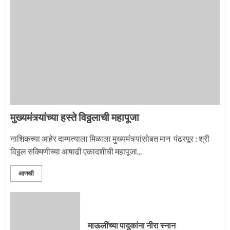
नगरच्या काळे दाम्पत्याला महापूजेचा मान
2
मुख्यमंत्र्यांच्या हस्ते विठ्ठलाची महापूजा
प्रस्थान सोहळ्यासाठी आळंदी सज्ज
नाशिकच्या आहेर दाम्पत्याला मिळाला मुख्यमंत्र्यांसोबत मान पंढरपूर : श्री
विठ्ठल रुक्मिणीच्या आषाढी एकादशीची महापूजा...
3
आणखी
माऊलींची पालखी खंडेरायाच्या जेजुरीत
3
माऊलींच्या पादुकांना नीरा स्नान