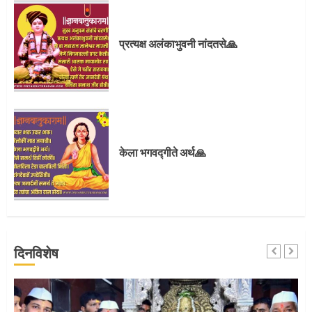
प्रस्थान सोहळ्यासाठी आळंदी सज्ज
प्रत्यक्ष अलंकाभुवनी नांदतसे🙏
3
संत दासगणू महाराज पुण्यतिथी
केला भगवद्गीते अर्थ🙏
4
जवानाला मिळाला महापूजेचा मान
दिनविशेष
5