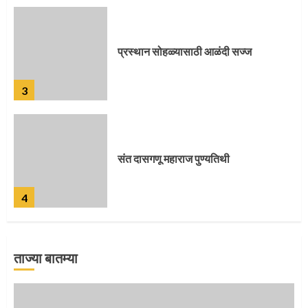
संत दासगणू महाराज पुण्यतिथी
4
जवानाला मिळाला महापूजेचा मान
5
ताज्या बातम्या
‘तुकाराम तुकाराम’ गजरी दुमदुमली देहूनगरी
1