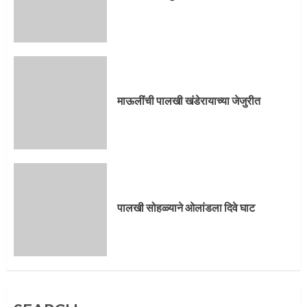
पालखी सोहळ्याने ओलांडला दिवे घाट
4
माऊलींची पालखी खंडेरायाच्या जेजुरीत
पुणेकरांकडून पालख्यांचे उत्साही स्वागत
5
पालखी सोहळ्याने ओलांडला दिवे घाट
मुख्यमंत्र्यांच्या हस्ते विठ्ठलाची महापूजा