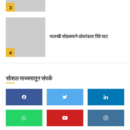
4
पुणेकरांकडून पालख्यांचे उत्साही स्वागत
5
सोशल माध्यमातून संपर्क
मुख्यमंत्र्यांच्या हस्ते विठ्ठलाची महापूजा
1
माऊलींच्या पादुकांना नीरा स्नान