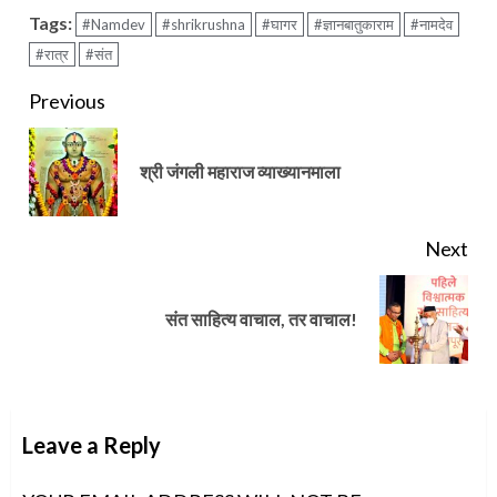
Tags:
#Namdev
#shrikrushna
#घागर
#ज्ञानबातुकाराम
#नामदेव
#रात्र
#संत
Continue
Previous
Reading
Pre
श्री जंगली महाराज व्याख्यानमाला
pos
Next
Next
संत साहित्य वाचाल, तर वाचाल!
post:
Leave a Reply