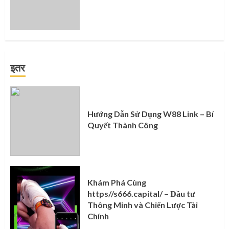
इतर
Hướng Dẫn Sử Dụng W88 Link – Bí
Quyết Thành Công
Khám Phá Cùng
https//s666.capital/ – Đầu tư
Thông Minh và Chiến Lược Tài
Chính