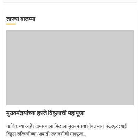
2
ताज्या बातम्या
माऊलींची पालखी खंडेरायाच्या जेजुरीत
3
मुख्यमंत्र्यांच्या हस्ते विठ्ठलाची महापूजा
नाशिकच्या आहेर दाम्पत्याला मिळाला मुख्यमंत्र्यांसोबत मान पंढरपूर : श्री
विठ्ठल रुक्मिणीच्या आषाढी एकादशीची महापूजा...