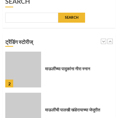
SEARCH
1
SEARCH
माऊलींच्या पादुकांना नीरा स्नान
ट्रेंडिंग स्टोरीज्
2
माऊलींची पालखी खंडेरायाच्या जेजुरीत
3
पालखी सोहळ्याने ओलांडला दिवे घाट