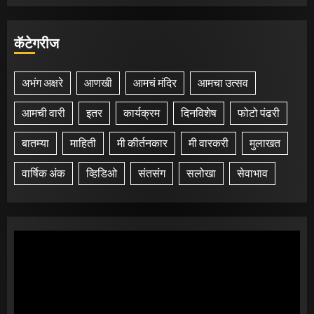
कॅटेगरीज
अभंग अक्षरे
आणखी
आमचं मंदिर
आमचा उत्सव
आमची वारी
इतर
कार्यक्रम
दिनविशेष
फोटो पंढरी
बातम्या
माहिती
मी कीर्तनकार
मी वारकरी
मुलाखत
वार्षिक अंक
व्हिडिओ
संतसंग
सलोखा
सेवाभाव