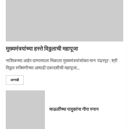
नगरच्या काळे दाम्पत्याला महापूजेचा मान
2
मुख्यमंत्र्यांच्या हस्ते विठ्ठलाची महापूजा
प्रस्थान सोहळ्यासाठी आळंदी सज्ज
नाशिकच्या आहेर दाम्पत्याला मिळाला मुख्यमंत्र्यांसोबत मान पंढरपूर : श्री
विठ्ठल रुक्मिणीच्या आषाढी एकादशीची महापूजा...
3
आणखी
माऊलींची पालखी खंडेरायाच्या जेजुरीत
3
माऊलींच्या पादुकांना नीरा स्नान