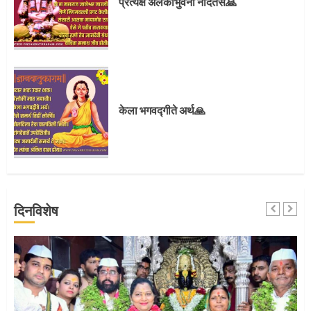
प्रत्यक्ष अलंकाभुवनी नांदतसे🙏
3
संत दासगणू महाराज पुण्यतिथी
केला भगवद्गीते अर्थ🙏
4
जवानाला मिळाला महापूजेचा मान
दिनविशेष
5
‘तुकाराम तुकाराम’ गजरी दुमदुमली देहूनगरी