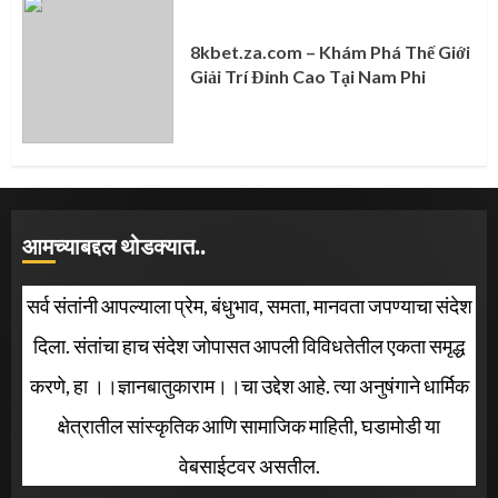
8kbet.za.com – Khám Phá Thế Giới
Giải Trí Đỉnh Cao Tại Nam Phi
आमच्याबद्दल थोडक्यात..
सर्व संतांनी आपल्याला प्रेम, बंधुभाव, समता, मानवता जपण्याचा संदेश
दिला. संतांचा हाच संदेश जोपासत आपली विविधतेतील एकता समृद्ध
करणे, हा ।।ज्ञानबातुकाराम।।चा उद्देश आहे. त्या अनुषंगाने धार्मिक
क्षेत्रातील सांस्कृतिक आणि सामाजिक माहिती, घडामोडी या
वेबसाईटवर असतील.