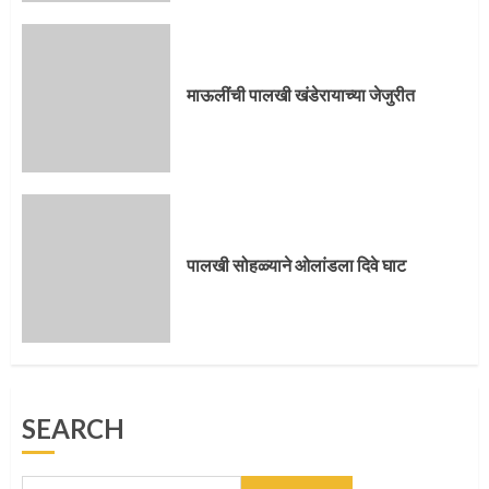
पालखी सोहळ्याने ओलांडला दिवे घाट
4
माऊलींची पालखी खंडेरायाच्या जेजुरीत
पुणेकरांकडून पालख्यांचे उत्साही स्वागत
5
पालखी सोहळ्याने ओलांडला दिवे घाट
मुख्यमंत्र्यांच्या हस्ते विठ्ठलाची महापूजा
SEARCH
1