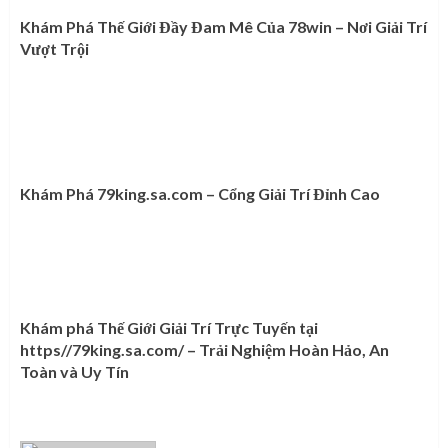
Khám Phá Thế Giới Đầy Đam Mê Của 78win – Nơi Giải Trí
Vượt Trội
Khám Phá 79king.sa.com – Cổng Giải Trí Đỉnh Cao
Khám phá Thế Giới Giải Trí Trực Tuyến tại
https//79king.sa.com/ – Trải Nghiệm Hoàn Hảo, An
Toàn và Uy Tín