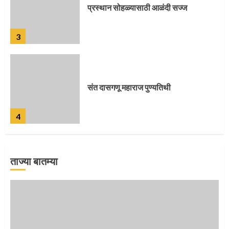
संत दासगणू महाराज पुण्यतिथी
4
जवानाला मिळाला महापूजेचा मान
5
ताज्या बातम्या
‘तुकाराम तुकाराम’ गजरी दुमदुमली देहूनगरी
1