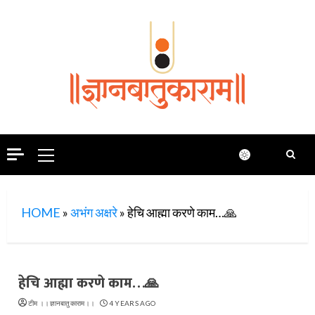
Skip
to
content
Primary
Menu
HOME
»
अभंग अक्षरे
»
हेचि आह्मा करणे काम…🙏
हेचि आह्मा करणे काम…🙏
टीम ।।ज्ञानबातुकाराम।।
4 YEARS AGO