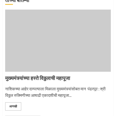
माऊलींची पालखी खंडेरायाच्या जेजुरीत
3
मुख्यमंत्र्यांच्या हस्ते विठ्ठलाची महापूजा
नाशिकच्या आहेर दाम्पत्याला मिळाला मुख्यमंत्र्यांसोबत मान पंढरपूर : श्री
विठ्ठल रुक्मिणीच्या आषाढी एकादशीची महापूजा...
आणखी