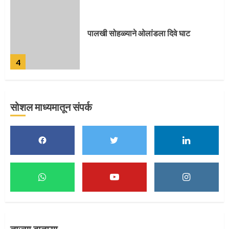
पुणेकरांकडून पालख्यांचे उत्साही स्वागत
5
सोशल माध्यमातून संपर्क
मुख्यमंत्र्यांच्या हस्ते विठ्ठलाची महापूजा
1
माऊलींच्या पादुकांना नीरा स्नान
2
ताज्या बातम्या