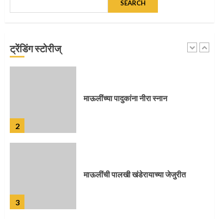
SEARCH
माऊलींच्या पादुकांना नीरा स्नान
ट्रेंडिंग स्टोरीज्
2
माऊलींची पालखी खंडेरायाच्या जेजुरीत
3
पालखी सोहळ्याने ओलांडला दिवे घाट
4