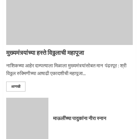
नगरच्या काळे दाम्पत्याला महापूजेचा मान
2
मुख्यमंत्र्यांच्या हस्ते विठ्ठलाची महापूजा
प्रस्थान सोहळ्यासाठी आळंदी सज्ज
नाशिकच्या आहेर दाम्पत्याला मिळाला मुख्यमंत्र्यांसोबत मान पंढरपूर : श्री
विठ्ठल रुक्मिणीच्या आषाढी एकादशीची महापूजा...
3
आणखी
माऊलींची पालखी खंडेरायाच्या जेजुरीत
3
माऊलींच्या पादुकांना नीरा स्नान