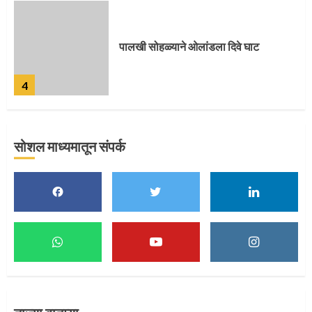
पुणेकरांकडून पालख्यांचे उत्साही स्वागत
5
सोशल माध्यमातून संपर्क
मुख्यमंत्र्यांच्या हस्ते विठ्ठलाची महापूजा
1
माऊलींच्या पादुकांना नीरा स्नान
2