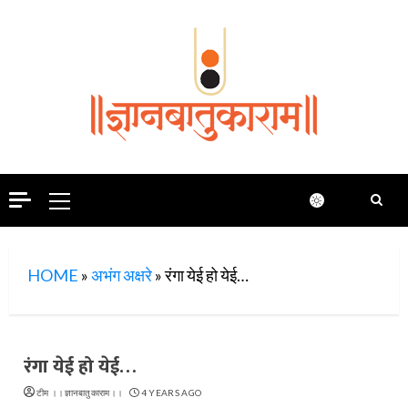
Skip
to
content
Primary
Menu
HOME
»
अभंग अक्षरे
»
रंगा येई हो येई…
रंगा येई हो येई…
टीम ।।ज्ञानबातुकाराम।।
4 YEARS AGO