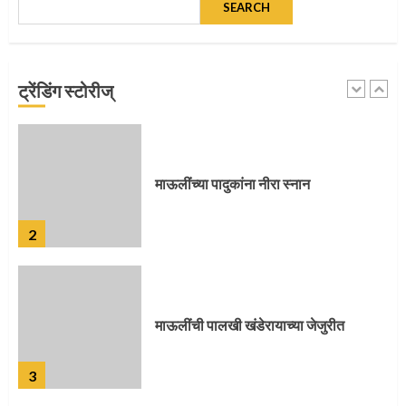
SEARCH
माऊलींच्या पादुकांना नीरा स्नान
ट्रेंडिंग स्टोरीज्
2
माऊलींची पालखी खंडेरायाच्या जेजुरीत
3
पालखी सोहळ्याने ओलांडला दिवे घाट
4