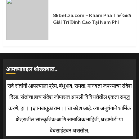
8kbet.za.com – Khám Phá Thế Giới
Giải Trí Đỉnh Cao Tại Nam Phi
आमच्याबद्दल थोडक्यात..
सर्व संतांनी आपल्याला प्रेम, बंधुभाव, समता, मानवता जपण्याचा संदेश
दिला. संतांचा हाच संदेश जोपासत आपली विविधतेतील एकता समृद्ध
करणे, हा ।।ज्ञानबातुकाराम।।चा उद्देश आहे. त्या अनुषंगाने धार्मिक
क्षेत्रातील सांस्कृतिक आणि सामाजिक माहिती, घडामोडी या
वेबसाईटवर असतील.