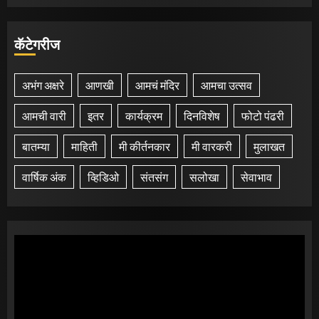
कॅटेगरीज
अभंग अक्षरे
आणखी
आमचं मंदिर
आमचा उत्सव
आमची वारी
इतर
कार्यक्रम
दिनविशेष
फोटो पंढरी
बातम्या
माहिती
मी कीर्तनकार
मी वारकरी
मुलाखत
वार्षिक अंक
व्हिडिओ
संतसंग
सलोखा
सेवाभाव