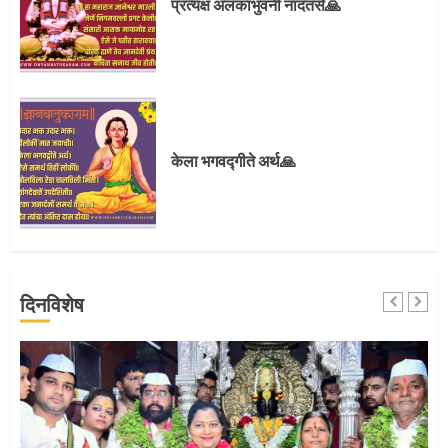
प्रत्यक्ष अलंकाभुवनी नांदतसे🙏
3
संत दासगणू महाराज पुण्यतिथी
केला भगवद्गीते अर्थ🙏
4
जवानाला मिळाला महापूजेचा मान
दिनविशेष
5
‘तुकाराम तुकाराम’ गजरी दुमदुमली देहूनगरी