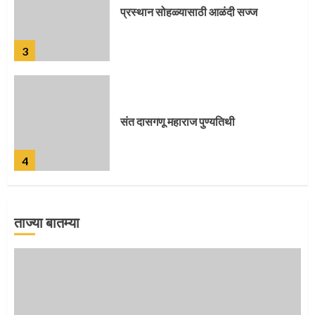
संत दासगणू महाराज पुण्यतिथी
4
जवानाला मिळाला महापूजेचा मान
5
ताज्या बातम्या
‘तुकाराम तुकाराम’ गजरी दुमदुमली देहूनगरी
1