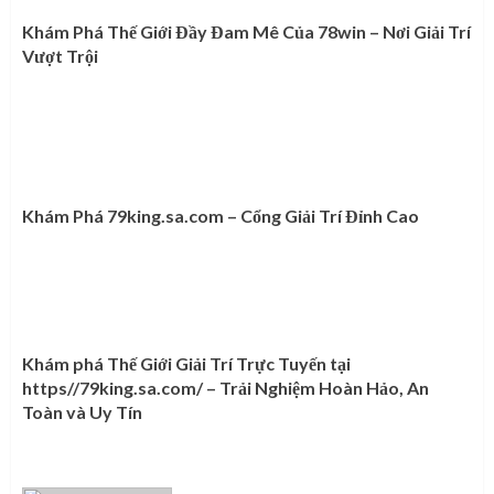
Khám Phá Thế Giới Đầy Đam Mê Của 78win – Nơi Giải Trí
Vượt Trội
Khám Phá 79king.sa.com – Cổng Giải Trí Đỉnh Cao
Khám phá Thế Giới Giải Trí Trực Tuyến tại
https//79king.sa.com/ – Trải Nghiệm Hoàn Hảo, An
Toàn và Uy Tín