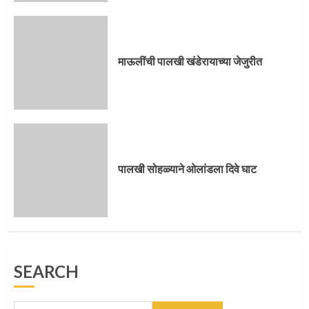
पालखी सोहळ्याने ओलांडला दिवे घाट
4
माऊलींची पालखी खंडेरायाच्या जेजुरीत
पुणेकरांकडून पालख्यांचे उत्साही स्वागत
5
पालखी सोहळ्याने ओलांडला दिवे घाट
मुख्यमंत्र्यांच्या हस्ते विठ्ठलाची महापूजा
SEARCH
1