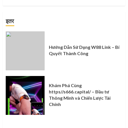
इतर
Hướng Dẫn Sử Dụng W88 Link – Bí
Quyết Thành Công
Khám Phá Cùng
https//s666.capital/ – Đầu tư
Thông Minh và Chiến Lược Tài
Chính