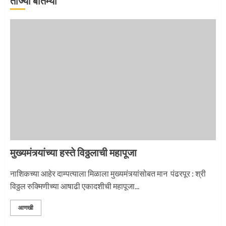
ताज्या बातम्या
माऊलींची पालखी खंडेरायाच्या जेजुरीत
3
मुख्यमंत्र्यांच्या हस्ते विठ्ठलाची महापूजा
नाशिकच्या आहेर दाम्पत्याला मिळाला मुख्यमंत्र्यांसोबत मान पंढरपूर : श्री
विठ्ठल रुक्मिणीच्या आषाढी एकादशीची महापूजा...
आणखी