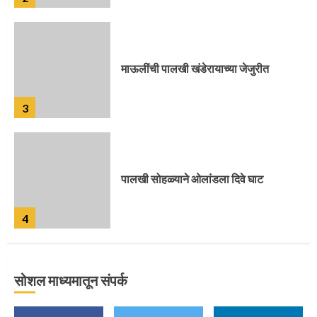
पालखी सोहळ्याने ओलांडला दिवे घाट
4
पुणेकरांकडून पालख्यांचे उत्साही स्वागत
5
सोशल माध्यमातून संपर्क
मुख्यमंत्र्यांच्या हस्ते विठ्ठलाची महापूजा