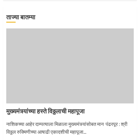
ताज्या बातम्या
‘तुकाराम तुकाराम’ गजरी दुमदुमली देहूनगरी
1
नगरच्या काळे दाम्पत्याला महापूजेचा मान
2
मुख्यमंत्र्यांच्या हस्ते विठ्ठलाची महापूजा
प्रस्थान सोहळ्यासाठी आळंदी सज्ज
नाशिकच्या आहेर दाम्पत्याला मिळाला मुख्यमंत्र्यांसोबत मान पंढरपूर : श्री
विठ्ठल रुक्मिणीच्या आषाढी एकादशीची महापूजा...
3