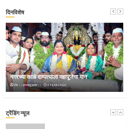
जवानाला मिळाला महापूजेचा मान
दिनविशेष
5
‘तुकाराम तुकाराम’ गजरी दुमदुमली देहूनगरी
1
नगरच्या काळे दाम्पत्याला महापूजेचा मान
टीम ।।ज्ञानबातुकाराम।।
3 YEARS AGO
नगरच्या काळे दाम्पत्याला महापूजेचा मान
ट्रेंडिंग न्यूज
2