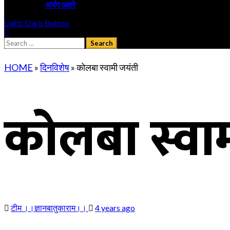
अभंग अक्षरे
Light/Dark Button
Search
for:
HOME
»
दिनविशेष
»
कोलबा स्वामी जयंती
कोलबा स्वा
टीम ।।ज्ञानबातुकाराम।।
4 years ago