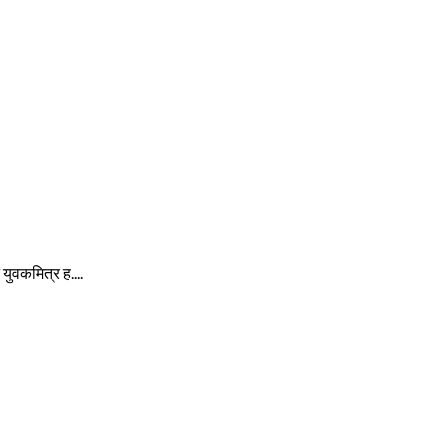
े युवकमित्र ह....