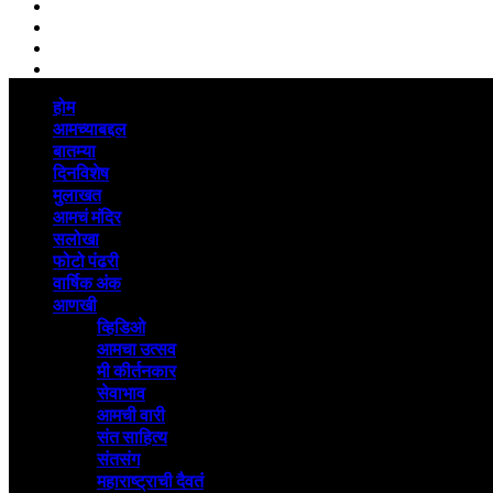
Linkedin
whatsapp
Youtube
Instagram
Primary
होम
Menu
आमच्याबद्दल
बातम्या
दिनविशेष
मुलाखत
आमचं मंदिर
सलोखा
फोटो पंढरी
वार्षिक अंक
आणखी
व्हिडिओ
आमचा उत्सव
मी कीर्तनकार
सेवाभाव
आमची वारी
संत साहित्य
संतसंग
महाराष्ट्राची दैवतं