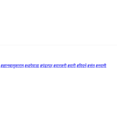
#ज्ञानबातुकाराम
#धापेवाडा
#पंढरपूर
#वारकरी
#वारी
#विदर्भ
#संत
#स्वामी