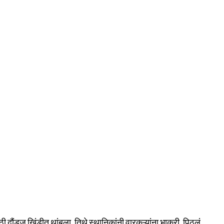
दौंडज खिंडीत थांबला. तिथे स्थानिकांनी वारकऱ्यांना भाकरी, पिठलं,