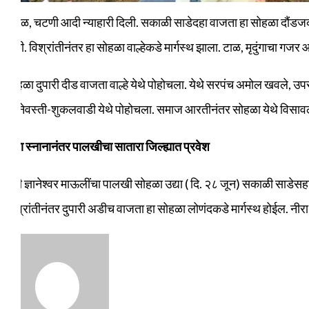
उसळ, चटणी आदी न्याहारी दिली. सकाळी साडेदहा वाजता हा सोहळा दौंडजकडे मा
होती. विश्रांतीनंतर हा सोहळा वाल्हेकडे मार्गस्थ झाला. टाळ, मृदुंगाचा गजर आण
सोहळा दुपारी दीड वाजता वाल्हे येथे पोहोचला. येथे सरपंच अमोल खवले, उपस
मदनेवस्ती-शुकलवाडी येथे पोहोचला. समाज आरतीनंतर सोहळा येथे विसाव
नीरा स्नानानंतर पालखीचा सातारा जिल्ह्यात प्रवेश
श्री ज्ञानेश्‍वर माऊलींचा पालखी सोहळा उद्या ( दि. २८ जून) सकाळी साडेसह
विश्रांतीनंतर दुपारी अडीच वाजता हा सोहळा लोणंदकडे मार्गस्थ होईल. नीरा