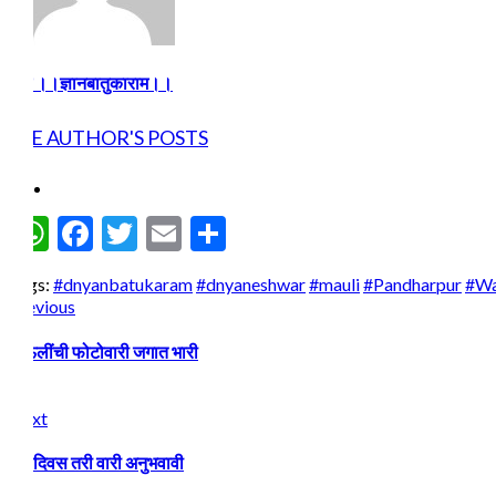
टीम ।।ज्ञानबातुकाराम।।
SEE AUTHOR'S POSTS
WhatsApp
Facebook
Twitter
Email
Share
Tags:
#dnyanbatukaram
#dnyaneshwar
#mauli
#Pandharpur
#Wa
Continue
Previous
Previous
post:
Reading
माऊलींची फोटोवारी जगात भारी
Next
Next
post:
एक दिवस तरी वारी अनुभवावी