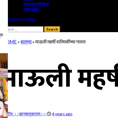
महाराष्ट्राची दैवतं
अभंग अक्षरे
Light/Dark Button
Search
for:
ुरू
HOME
»
बातम्या
»
माऊली महर्षी वाल्मिकींच्या गावात
माऊली महर्ष
टीम ।।ज्ञानबातुकाराम।।
4 years ago