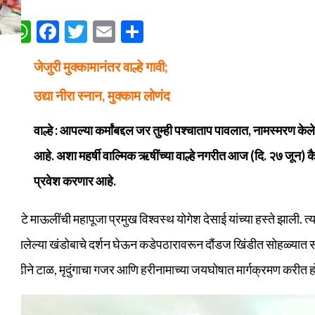
WhatsApp
Facebook
Twitter
Email
Share
जेजुरी मुक्कामानंतर वाल्हे गावी;
उद्या नीरा स्नान, मुक्काम लोणंद
वाल्हे : आपल्या कर्मांबद्दल जर तुम्ही पश्चाताप पावलात, नामस्मरण के
आहे. अशा महर्षी वाल्मिक ऋषींच्या वाल्हे नगरीत आज (दि. २७ जून) कैव
प्रवेश करणार आहे.
पहाटे माऊलींची महापूजा प्रमुख विश्वस्थ योगेश देसाई यांच्या हस्ते झाली
असलेल्या खंडोबाचे दर्शन घेऊन कडेपठारावरून दौंडज खिंडीत सोहळ्यात सह
ओढीने टाळ, मृदुंगाचा गजर आणि हरीनामाच्या जयघोषात मार्गक्रमण करीत 