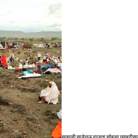
सकाळी साडेनऊ वाजता सोहळा न्याहरीसाठी 