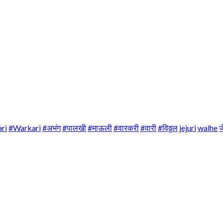
ri
#Warkari
#अभंग
#पालखी
#माऊली
#वारकरी
#वारी
#विठ्ठल
jejuri
walhe
ज