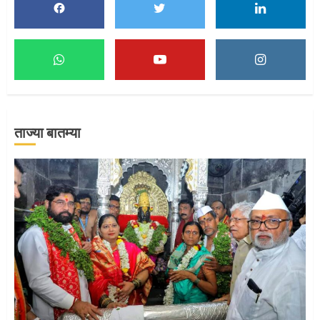
1
माऊलींच्या पादुकांना नीरा स्नान
2
ताज्या बातम्या
माऊलींची पालखी खंडेरायाच्या जेजुरीत
3