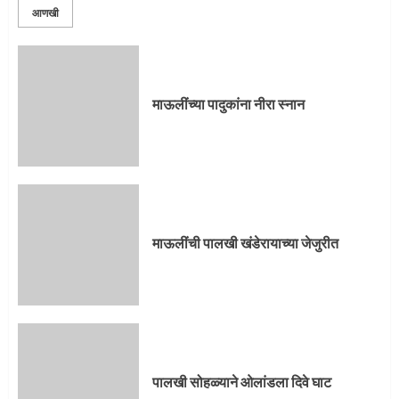
आणखी
माऊलींची पालखी खंडेरायाच्या जेजुरीत
3
माऊलींच्या पादुकांना नीरा स्नान
पालखी सोहळ्याने ओलांडला दिवे घाट
4
माऊलींची पालखी खंडेरायाच्या जेजुरीत
पुणेकरांकडून पालख्यांचे उत्साही स्वागत
5
पालखी सोहळ्याने ओलांडला दिवे घाट