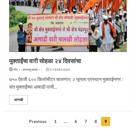
प्रस्थान सोहळ्यासाठी आळंदी सज्ज
मुक्ताईंचा वारी सोहळा २४ दिवसांचा
3
टीम ।।ज्ञानबातुकाराम।।
3 YEARS AGO
७५० ऐवजी ६०० किलोमीटर चालणार; २ जूनला प्रस्थान मुक्ताईनगर :
संत मुक्ताईंच्या आषाढी पायी...
संत दासगणू महाराज पुण्यतिथी
आणखी
4
Posts
Previous
1
…
6
7
8
9
pagination