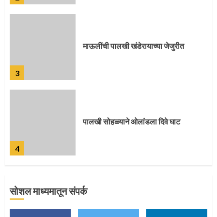
पालखी सोहळ्याने ओलांडला दिवे घाट
4
पुणेकरांकडून पालख्यांचे उत्साही स्वागत
5
सोशल माध्यमातून संपर्क
मुख्यमंत्र्यांच्या हस्ते विठ्ठलाची महापूजा