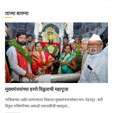
ताज्या बातम्या
‘तुकाराम तुकाराम’ गजरी दुमदुमली देहूनगरी
1
नगरच्या काळे दाम्पत्याला महापूजेचा मान
2
मुख्यमंत्र्यांच्या हस्ते विठ्ठलाची महापूजा
प्रस्थान सोहळ्यासाठी आळंदी सज्ज
नाशिकच्या आहेर दाम्पत्याला मिळाला मुख्यमंत्र्यांसोबत मान पंढरपूर : श्री
विठ्ठल रुक्मिणीच्या आषाढी एकादशीची महापूजा...
3