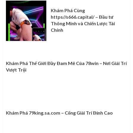
Khám Phá Cùng
https//s666.capital/ – Đầu tư
Thông Minh và Chiến Lược Tài
Chính
Khám Phá Thế Giới Đầy Đam Mê Của 78win – Nơi Giải Trí
Vượt Trội
Khám Phá 79king.sa.com – Cổng Giải Trí Đỉnh Cao