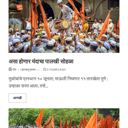
असा होणार यंदाचा पालखी सोहळा
टीम ।।ज्ञानबातुकाराम।।
3 YEARS AGO
तुकोबांचे प्रस्थान १० जूनला; माऊली निघणार ११ तारखेला पुणे :
उन्हाळा सरत आला, तसे...
आणखी