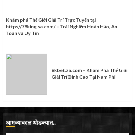
Khám phá Thế Giới Giải Trí Trực Tuyến tại
https//79king.sa.com/ – Trải Nghiệm Hoàn Hảo, An
Toàn và Uy Tín
8kbet.za.com – Khám Phá Thế Giới
Giải Trí Đỉnh Cao Tại Nam Phi
आमच्याबद्दल थोडक्यात..