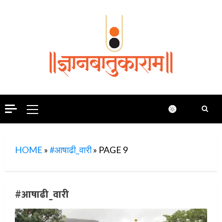
Skip
to
content
Primary
Menu
HOME
»
#आषाढी_वारी
»
PAGE 9
#आषाढी_वारी