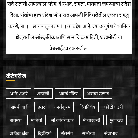
सर्व संतांनी आपल्याला प्रेम, बंधुभाव, समता, मानवता जपण्याचा संदेश
दिला. संतांचा हाच संदेश जोपासत आपली विविधतेतील एकता समृद्ध
करणे, हा ।।ज्ञानबातुकाराम।।चा उद्देश आहे. त्या अनुषंगाने धार्मिक
क्षेत्रातील सांस्कृतिक आणि सामाजिक माहिती, घडामोडी या
वेबसाईटवर असतील.
कॅटेगरीज
अभंग अक्षरे
आणखी
आमचं मंदिर
आमचा उत्सव
आमची वारी
इतर
कार्यक्रम
दिनविशेष
फोटो पंढरी
बातम्या
माहिती
मी कीर्तनकार
मी वारकरी
मुलाखत
वार्षिक अंक
व्हिडिओ
संतसंग
सलोखा
सेवाभाव