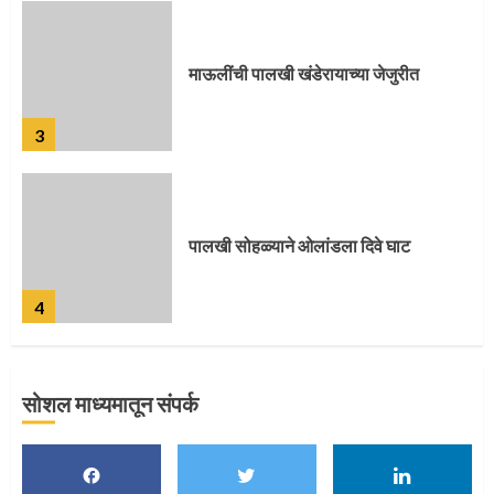
पालखी सोहळ्याने ओलांडला दिवे घाट
4
पुणेकरांकडून पालख्यांचे उत्साही स्वागत
5
सोशल माध्यमातून संपर्क
मुख्यमंत्र्यांच्या हस्ते विठ्ठलाची महापूजा
1