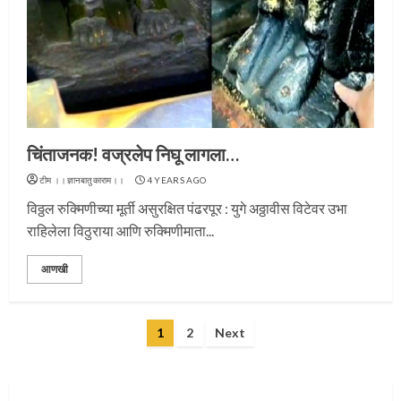
प्रस्थान सोहळ्यासाठी आळंदी सज्ज
चिंताजनक! वज्रलेप निघू लागला…
3
टीम ।।ज्ञानबातुकाराम।।
4 YEARS AGO
विठ्ठल रुक्मिणीच्या मूर्ती असुरक्षित पंढरपूर : युगे अठ्ठावीस विटेवर उभा
राहिलेला विठुराया आणि रुक्मिणीमाता...
संत दासगणू महाराज पुण्यतिथी
आणखी
4
Posts
1
2
Next
pagination
जवानाला मिळाला महापूजेचा मान