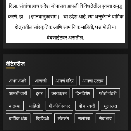
दिला. संतांचा हाच संदेश जोपासत आपली विविधतेतील एकता समृद्ध
करणे, हा ।।ज्ञानबातुकाराम।।चा उद्देश आहे. त्या अनुषंगाने धार्मिक
क्षेत्रातील सांस्कृतिक आणि सामाजिक माहिती, घडामोडी या
वेबसाईटवर असतील.
कॅटेगरीज
अभंग अक्षरे
आणखी
आमचं मंदिर
आमचा उत्सव
आमची वारी
इतर
कार्यक्रम
दिनविशेष
फोटो पंढरी
बातम्या
माहिती
मी कीर्तनकार
मी वारकरी
मुलाखत
वार्षिक अंक
व्हिडिओ
संतसंग
सलोखा
सेवाभाव