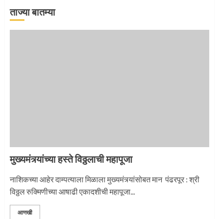
ताज्या बातम्या
‘तुकाराम तुकाराम’ गजरी दुमदुमली देहूनगरी
1
नगरच्या काळे दाम्पत्याला महापूजेचा मान
2
मुख्यमंत्र्यांच्या हस्ते विठ्ठलाची महापूजा
प्रस्थान सोहळ्यासाठी आळंदी सज्ज
नाशिकच्या आहेर दाम्पत्याला मिळाला मुख्यमंत्र्यांसोबत मान पंढरपूर : श्री
विठ्ठल रुक्मिणीच्या आषाढी एकादशीची महापूजा...
3
आणखी