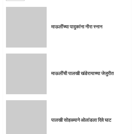
माऊलींची पालखी खंडेरायाच्या जेजुरीत
3
माऊलींच्या पादुकांना नीरा स्नान
पालखी सोहळ्याने ओलांडला दिवे घाट
4
माऊलींची पालखी खंडेरायाच्या जेजुरीत
पुणेकरांकडून पालख्यांचे उत्साही स्वागत
5
पालखी सोहळ्याने ओलांडला दिवे घाट