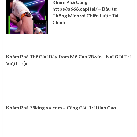
Khám Phá Cùng
https//s666.capital/ – Đầu tư
Thông Minh và Chiến Lược Tài
Chính
Khám Phá Thế Giới Đầy Đam Mê Của 78win – Nơi Giải Trí
Vượt Trội
Khám Phá 79king.sa.com – Cổng Giải Trí Đỉnh Cao