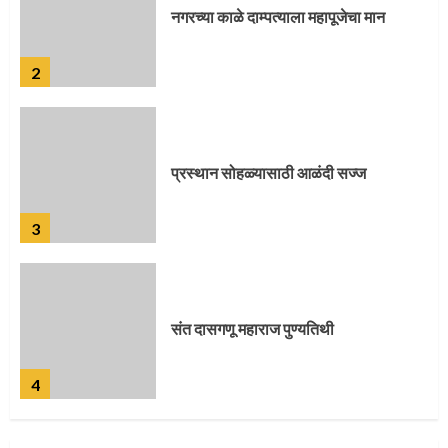
प्रस्थान सोहळ्यासाठी आळंदी सज्ज
3
संत दासगणू महाराज पुण्यतिथी
4
जवानाला मिळाला महापूजेचा मान
5