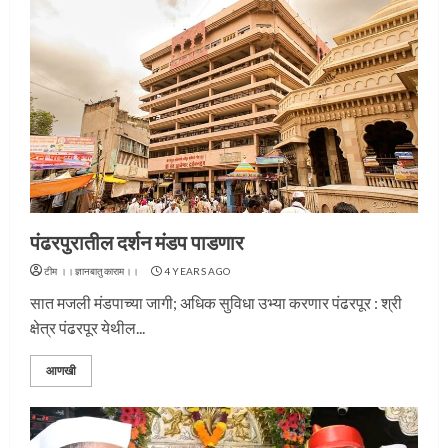
पंढरपुरातील दर्शन मंडप पाडणार
टीम ।।ज्ञानबातुकाराम।।
4 YEARS AGO
सात मजली मंडपाच्या जागी; अधिक सुविधा उभ्या करणार पंढरपूर : श्री
क्षेत्र पंढरपूर येथील...
आणखी