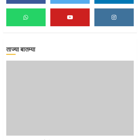
माऊलींच्या पादुकांना नीरा स्नान
2
ताज्या बातम्या
माऊलींची पालखी खंडेरायाच्या जेजुरीत
3