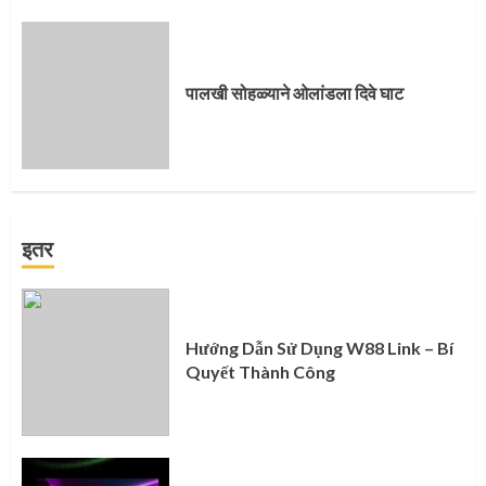
पालखी सोहळ्याने ओलांडला दिवे घाट
इतर
Hướng Dẫn Sử Dụng W88 Link – Bí
Quyết Thành Công