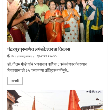
पंढरपूरप्रमाणेच त्र्यंबकेश्वरचा विकास
टीम ।।ज्ञानबातुकाराम।।
4 YEARS AGO
डॉ. नीलम गोऱ्हे यांचे आश्वासन नाशिक : त्र्यंबकेश्वर देवस्थान
विकासासाठी ३५ परवानग्या तांत्रिक बाबींमुळे...
आणखी