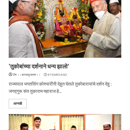
‘तुकोबांच्या दर्शनाने धन्य झालो’
टीम ।।ज्ञानबातुकाराम।।
4 YEARS AGO
राज्यपाल भगतसिंग कोश्यारींनी देहूत घेतले तुकोबारायांचे दर्शन देहू :
जगद्गुरू संत तुकाराम महाराज हे...
आणखी