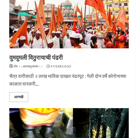
दुमदुमली विठुरायाची पंढरी
टीम ।।ज्ञानबातुकाराम।।
4 YEARS AGO
चैत्र वारीसाठी २ लाख भाविक दाखल पंढरपूर : गेली दोन वर्षे कोरोनाच्या
काळात वारकरी,...
आणखी