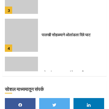
पालखी सोहळ्याने ओलांडला दिवे घाट
4
पुणेकरांकडून पालख्यांचे उत्साही स्वागत
5
सोशल माध्यमातून संपर्क
मुख्यमंत्र्यांच्या हस्ते विठ्ठलाची महापूजा
1