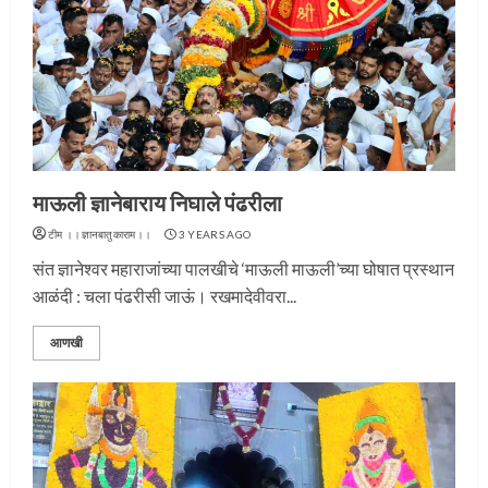
माऊली ज्ञानेबाराय निघाले पंढरीला
टीम ।।ज्ञानबातुकाराम।।
3 YEARS AGO
संत ज्ञानेश्वर महाराजांच्या पालखीचे ‘माऊली माऊली’च्या घोषात प्रस्थान
आळंदी : चला पंढरीसी जाऊं। रखमादेवीवरा...
आणखी