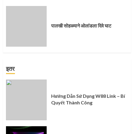
पालखी सोहळ्याने ओलांडला दिवे घाट
इतर
Hướng Dẫn Sử Dụng W88 Link – Bí
Quyết Thành Công