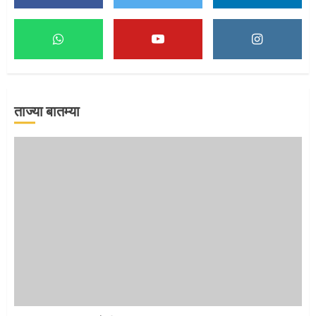
माऊलींच्या पादुकांना नीरा स्नान
2
ताज्या बातम्या
माऊलींची पालखी खंडेरायाच्या जेजुरीत
3