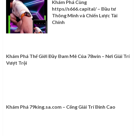
Khám Phá Cùng
https//s666.capital/ – Đầu tư
Thông Minh và Chiến Lược Tài
Chính
Khám Phá Thế Giới Đầy Đam Mê Của 78win – Nơi Giải Trí
Vượt Trội
Khám Phá 79king.sa.com – Cổng Giải Trí Đỉnh Cao