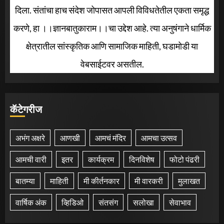
दिला. संतांचा हाच संदेश जोपासत आपली विविधतेतील एकता समृद्ध
करणे, हा ।।ज्ञानबातुकाराम।।चा उद्देश आहे. त्या अनुषंगाने धार्मिक
क्षेत्रातील सांस्कृतिक आणि सामाजिक माहिती, घडामोडी या
वेबसाईटवर असतील.
कॅटेगरीज
अभंग अक्षरे
आणखी
आमचं मंदिर
आमचा उत्सव
आमची वारी
इतर
कार्यक्रम
दिनविशेष
फोटो पंढरी
बातम्या
माहिती
मी कीर्तनकार
मी वारकरी
मुलाखत
वार्षिक अंक
व्हिडिओ
संतसंग
सलोखा
सेवाभाव