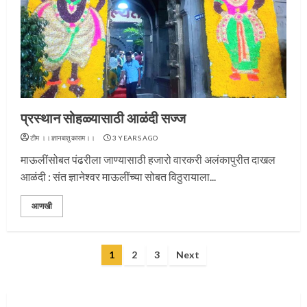
प्रस्थान सोहळ्यासाठी आळंदी सज्ज
प्रस्थान सोहळ्यासाठी आळंदी सज्ज
3
टीम ।।ज्ञानबातुकाराम।।
3 YEARS AGO
माऊलींसोबत पंढरीला जाण्यासाठी हजारो वारकरी अलंकापुरीत दाखल
आळंदी : संत ज्ञानेश्वर माऊलींच्या सोबत विठुरायाला...
संत दासगणू महाराज पुण्यतिथी
आणखी
4
Posts
1
2
3
Next
pagination
जवानाला मिळाला महापूजेचा मान