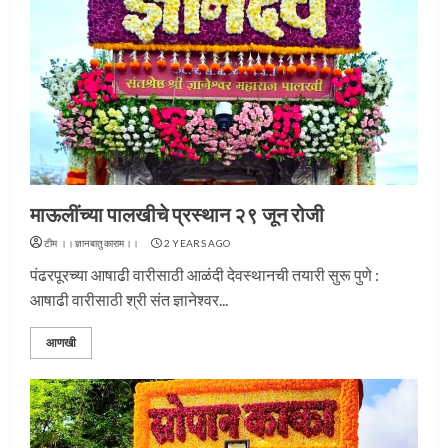
माऊलींच्या पालखीचे प्रस्थान २९ जून रोजी
टीम ।।ज्ञानबातुकाराम।।
2 YEARS AGO
पंढरपूरच्या आषाढी वारीसाठी आळंदी देवस्थानची तयारी सुरू पुणे :
आषाढी वारीसाठी श्री संत ज्ञानेश्वर...
आणखी