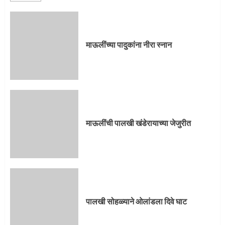
माऊलींची पालखी खंडेरायाच्या जेजुरीत
3
माऊलींच्या पादुकांना नीरा स्नान
पालखी सोहळ्याने ओलांडला दिवे घाट
4
माऊलींची पालखी खंडेरायाच्या जेजुरीत
पुणेकरांकडून पालख्यांचे उत्साही स्वागत
5
पालखी सोहळ्याने ओलांडला दिवे घाट