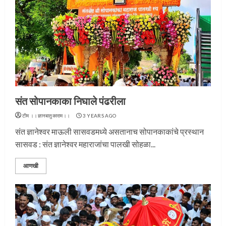
संत सोपानकाका निघाले पंढरीला
टीम ।।ज्ञानबातुकाराम।।
3 YEARS AGO
संत ज्ञानेश्वर माऊली सासवडमध्ये असतानाच सोपानकाकांचे प्रस्थान
सासवड : संत ज्ञानेश्वर महाराजांचा पालखी सोहळा...
आणखी