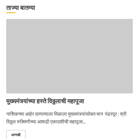
ताज्या बातम्या
‘तुकाराम तुकाराम’ गजरी दुमदुमली देहूनगरी
1
नगरच्या काळे दाम्पत्याला महापूजेचा मान
2
मुख्यमंत्र्यांच्या हस्ते विठ्ठलाची महापूजा
प्रस्थान सोहळ्यासाठी आळंदी सज्ज
नाशिकच्या आहेर दाम्पत्याला मिळाला मुख्यमंत्र्यांसोबत मान पंढरपूर : श्री
विठ्ठल रुक्मिणीच्या आषाढी एकादशीची महापूजा...
3
आणखी