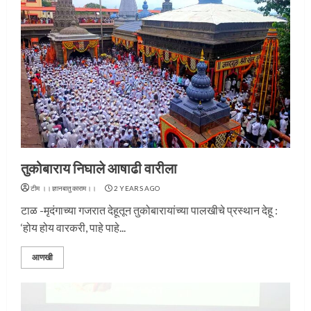
तुकोबाराय निघाले आषाढी वारीला
टीम ।।ज्ञानबातुकाराम।।
2 YEARS AGO
टाळ -मृदंगाच्या गजरात देहूतून तुकोबारायांच्या पालखीचे प्रस्थान देहू :
‘होय होय वारकरी, पाहे पाहे...
आणखी