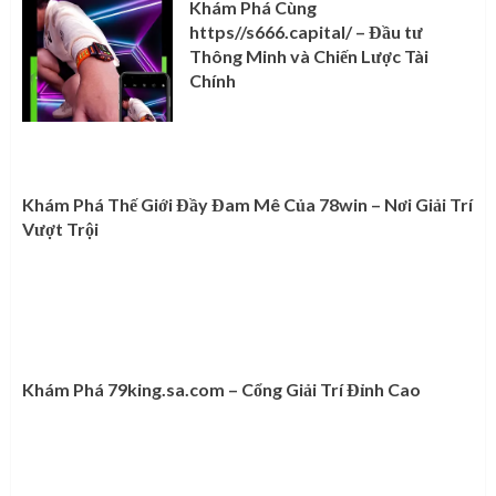
Khám Phá Cùng
https//s666.capital/ – Đầu tư
Thông Minh và Chiến Lược Tài
Chính
Khám Phá Thế Giới Đầy Đam Mê Của 78win – Nơi Giải Trí
Vượt Trội
Khám Phá 79king.sa.com – Cổng Giải Trí Đỉnh Cao