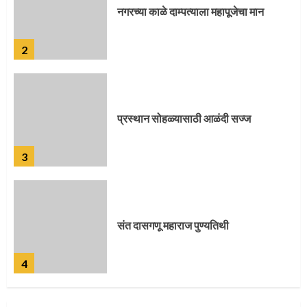
प्रस्थान सोहळ्यासाठी आळंदी सज्ज
3
संत दासगणू महाराज पुण्यतिथी
4
जवानाला मिळाला महापूजेचा मान
5