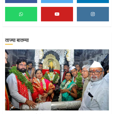
माऊलींच्या पादुकांना नीरा स्नान
2
ताज्या बातम्या
माऊलींची पालखी खंडेरायाच्या जेजुरीत
3