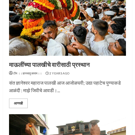
माऊलींच्या पालखीचे वारीसाठी प्रस्थान
टीम ।।ज्ञानबातुकाराम।।
2 YEARS AGO
संत ज्ञानेश्वर महाराज पालखी आज आजोळघरी; उद्या पहाटेच पुण्याकडे
आळंदी : माझे जिवीचे आवडी।...
आणखी