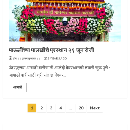
प्रस्थान सोहळ्यासाठी आळंदी सज्ज
माऊलींच्या पालखीचे प्रस्थान २९ जून रोजी
3
टीम ।।ज्ञानबातुकाराम।।
2 YEARS AGO
पंढरपूरच्या आषाढी वारीसाठी आळंदी देवस्थानची तयारी सुरू पुणे :
आषाढी वारीसाठी श्री संत ज्ञानेश्वर...
संत दासगणू महाराज पुण्यतिथी
आणखी
4
Posts
1
2
3
4
…
20
Next
pagination
जवानाला मिळाला महापूजेचा मान