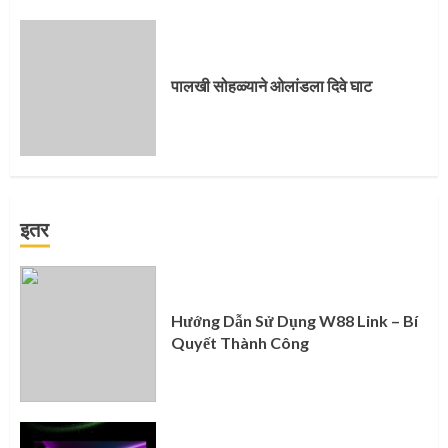
पालखी सोहळ्याने ओलांडला दिवे घाट
इतर
Hướng Dẫn Sử Dụng W88 Link – Bí
Quyết Thành Công