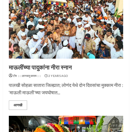
माऊलींच्या पादुकांना नीरा स्नान
टीम ।।ज्ञानबातुकाराम।।
2 YEARS AGO
पालखी सोहळा सातारा जिल्ह्यात; लोणंद येथे दोन दिवसांचा मुक्काम नीरा :
‘माऊली माऊली’च्या जयघोषात...
आणखी