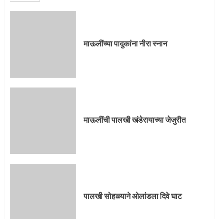
माऊलींची पालखी खंडेरायाच्या जेजुरीत
3
माऊलींच्या पादुकांना नीरा स्नान
पालखी सोहळ्याने ओलांडला दिवे घाट
4
माऊलींची पालखी खंडेरायाच्या जेजुरीत
पुणेकरांकडून पालख्यांचे उत्साही स्वागत
5
पालखी सोहळ्याने ओलांडला दिवे घाट