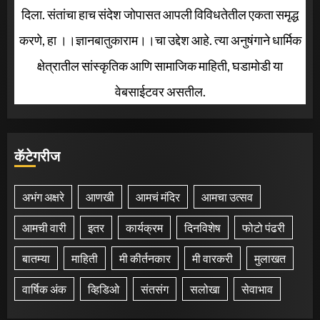
दिला. संतांचा हाच संदेश जोपासत आपली विविधतेतील एकता समृद्ध
करणे, हा ।।ज्ञानबातुकाराम।।चा उद्देश आहे. त्या अनुषंगाने धार्मिक
क्षेत्रातील सांस्कृतिक आणि सामाजिक माहिती, घडामोडी या
वेबसाईटवर असतील.
कॅटेगरीज
अभंग अक्षरे
आणखी
आमचं मंदिर
आमचा उत्सव
आमची वारी
इतर
कार्यक्रम
दिनविशेष
फोटो पंढरी
बातम्या
माहिती
मी कीर्तनकार
मी वारकरी
मुलाखत
वार्षिक अंक
व्हिडिओ
संतसंग
सलोखा
सेवाभाव