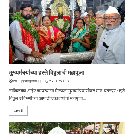
मुख्यमंत्र्यांच्या हस्ते विठ्ठलाची महापूजा
टीम ।।ज्ञानबातुकाराम।।
2 YEARS AGO
नाशिकच्या आहेर दाम्पत्याला मिळाला मुख्यमंत्र्यांसोबत मान पंढरपूर : श्री
विठ्ठल रुक्मिणीच्या आषाढी एकादशीची महापूजा...
आणखी