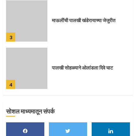
पालखी सोहळ्याने ओलांडला दिवे घाट
4
पुणेकरांकडून पालख्यांचे उत्साही स्वागत
5
सोशल माध्यमातून संपर्क
मुख्यमंत्र्यांच्या हस्ते विठ्ठलाची महापूजा
1