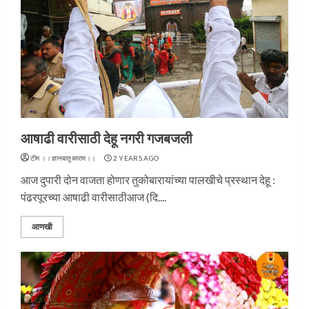
आषाढी वारीसाठी देहू नगरी गजबजली
टीम ।।ज्ञानबातुकाराम।।
2 YEARS AGO
आज दुपारी दोन वाजता होणार तुकोबारायांच्या पालखीचे प्रस्थान देहू :
पंढरपूरच्या आषाढी वारीसाठीआज (दि....
आणखी