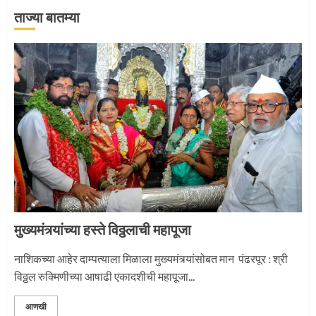
ताज्या बातम्या
‘तुकाराम तुकाराम’ गजरी दुमदुमली देहूनगरी
1
नगरच्या काळे दाम्पत्याला महापूजेचा मान
2
मुख्यमंत्र्यांच्या हस्ते विठ्ठलाची महापूजा
प्रस्थान सोहळ्यासाठी आळंदी सज्ज
नाशिकच्या आहेर दाम्पत्याला मिळाला मुख्यमंत्र्यांसोबत मान पंढरपूर : श्री
विठ्ठल रुक्मिणीच्या आषाढी एकादशीची महापूजा...
3
आणखी