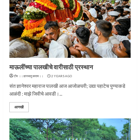
माऊलींच्या पालखीचे वारीसाठी प्रस्थान
टीम ।।ज्ञानबातुकाराम।।
2 YEARS AGO
संत ज्ञानेश्वर महाराज पालखी आज आजोळघरी; उद्या पहाटेच पुण्याकडे
आळंदी : माझे जिवीचे आवडी।...
आणखी