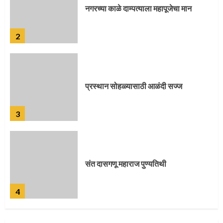
प्रस्थान सोहळ्यासाठी आळंदी सज्ज
3
संत दासगणू महाराज पुण्यतिथी
4
जवानाला मिळाला महापूजेचा मान
5