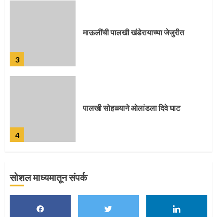
पालखी सोहळ्याने ओलांडला दिवे घाट
4
पुणेकरांकडून पालख्यांचे उत्साही स्वागत
5
सोशल माध्यमातून संपर्क
मुख्यमंत्र्यांच्या हस्ते विठ्ठलाची महापूजा
1