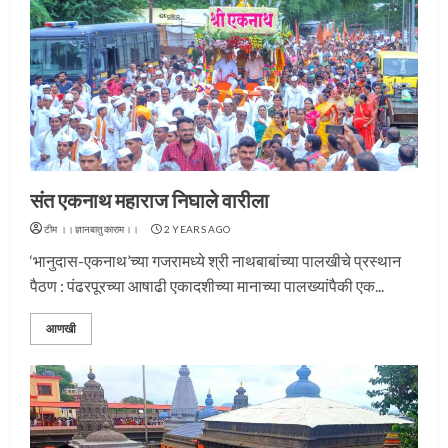
संत एकनाथ महाराज निघाले वारीला
टीम ।।ज्ञानबातुकाराम।।
2 YEARS AGO
‘भानुदास-एकनाथ’च्या गजरामध्ये श्री नाथबाबांच्या पालखीचे प्रस्थान
पैठण : पंढरपूरच्या आषाढी एकादशीच्या मानाच्या पालख्यांपैकी एक...
आणखी