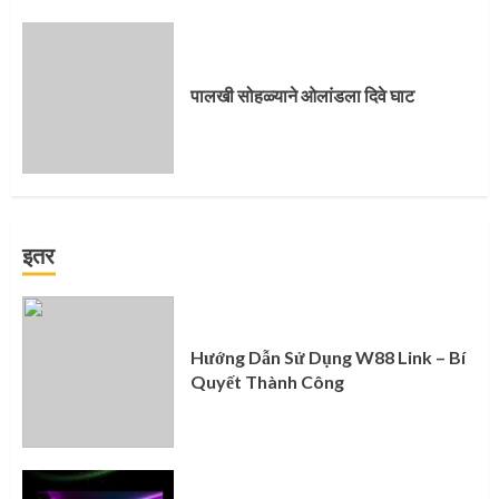
पालखी सोहळ्याने ओलांडला दिवे घाट
इतर
Hướng Dẫn Sử Dụng W88 Link – Bí
Quyết Thành Công