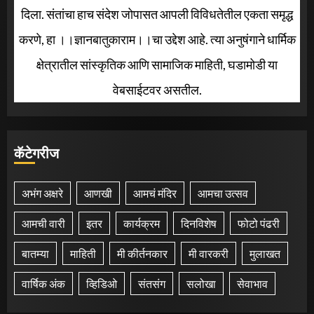
दिला. संतांचा हाच संदेश जोपासत आपली विविधतेतील एकता समृद्ध
करणे, हा ।।ज्ञानबातुकाराम।।चा उद्देश आहे. त्या अनुषंगाने धार्मिक
क्षेत्रातील सांस्कृतिक आणि सामाजिक माहिती, घडामोडी या
वेबसाईटवर असतील.
कॅटेगरीज
अभंग अक्षरे
आणखी
आमचं मंदिर
आमचा उत्सव
आमची वारी
इतर
कार्यक्रम
दिनविशेष
फोटो पंढरी
बातम्या
माहिती
मी कीर्तनकार
मी वारकरी
मुलाखत
वार्षिक अंक
व्हिडिओ
संतसंग
सलोखा
सेवाभाव