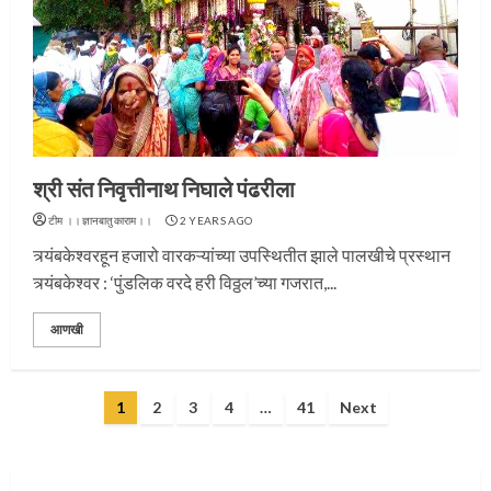
प्रस्थान सोहळ्यासाठी आळंदी सज्ज
श्री संत निवृत्तीनाथ निघाले पंढरीला
3
टीम ।।ज्ञानबातुकाराम।।
2 YEARS AGO
त्र्यंबकेश्वरहून हजारो वारकऱ्यांच्या उपस्थितीत झाले पालखीचे प्रस्थान
त्र्यंबकेश्वर : ‘पुंडलिक वरदे हरी विठ्ठल’च्या गजरात,...
संत दासगणू महाराज पुण्यतिथी
आणखी
4
Posts
1
2
3
4
…
41
Next
pagination
जवानाला मिळाला महापूजेचा मान