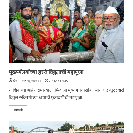
मुख्यमंत्र्यांच्या हस्ते विठ्ठलाची महापूजा
टीम ।।ज्ञानबातुकाराम।।
2 YEARS AGO
नाशिकच्या आहेर दाम्पत्याला मिळाला मुख्यमंत्र्यांसोबत मान पंढरपूर : श्री
विठ्ठल रुक्मिणीच्या आषाढी एकादशीची महापूजा...
आणखी