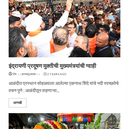
इंद्रायणी प्रदूषण मुक्तीची मुख्यमंत्र्यांची ग्वाही
टीम ।।ज्ञानबातुकाराम।।
2 YEARS AGO
आळंदीत प्रस्थान सोहळ्याला आलेल्या एकनाथ शिंदे यांचे नदी स्वच्छतेचे
वचन पुणे : आळंदीतून वाहणाऱ्या...
आणखी