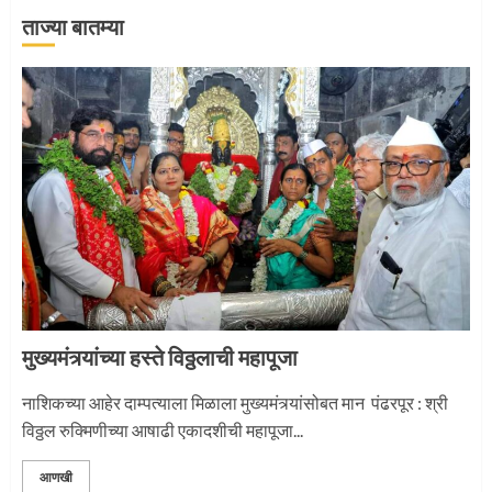
ताज्या बातम्या
‘तुकाराम तुकाराम’ गजरी दुमदुमली देहूनगरी
1
नगरच्या काळे दाम्पत्याला महापूजेचा मान
2
मुख्यमंत्र्यांच्या हस्ते विठ्ठलाची महापूजा
प्रस्थान सोहळ्यासाठी आळंदी सज्ज
नाशिकच्या आहेर दाम्पत्याला मिळाला मुख्यमंत्र्यांसोबत मान पंढरपूर : श्री
विठ्ठल रुक्मिणीच्या आषाढी एकादशीची महापूजा...
3
आणखी