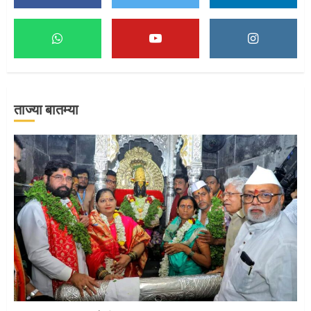
माऊलींच्या पादुकांना नीरा स्नान
2
ताज्या बातम्या
माऊलींची पालखी खंडेरायाच्या जेजुरीत
3