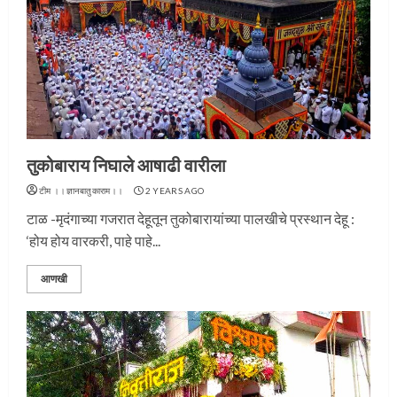
तुकोबाराय निघाले आषाढी वारीला
टीम ।।ज्ञानबातुकाराम।।
2 YEARS AGO
टाळ -मृदंगाच्या गजरात देहूतून तुकोबारायांच्या पालखीचे प्रस्थान देहू :
‘होय होय वारकरी, पाहे पाहे...
आणखी