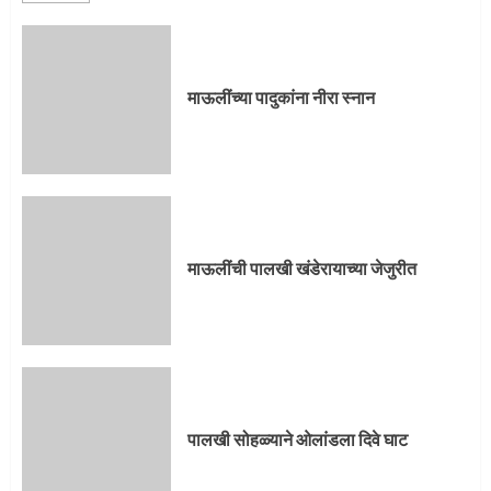
माऊलींची पालखी खंडेरायाच्या जेजुरीत
3
माऊलींच्या पादुकांना नीरा स्नान
पालखी सोहळ्याने ओलांडला दिवे घाट
4
माऊलींची पालखी खंडेरायाच्या जेजुरीत
पुणेकरांकडून पालख्यांचे उत्साही स्वागत
5
पालखी सोहळ्याने ओलांडला दिवे घाट