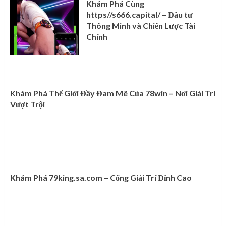
Khám Phá Cùng
https//s666.capital/ – Đầu tư
Thông Minh và Chiến Lược Tài
Chính
Khám Phá Thế Giới Đầy Đam Mê Của 78win – Nơi Giải Trí
Vượt Trội
Khám Phá 79king.sa.com – Cổng Giải Trí Đỉnh Cao