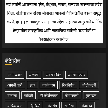
सर्व संतांनी आपल्याला प्रेम, बंधुभाव, समता, मानवता जपण्याचा संदेश
दिला. संतांचा हाच संदेश जोपासत आपली विविधतेतील एकता समृद्ध
करणे, हा ।।ज्ञानबातुकाराम।।चा उद्देश आहे. त्या अनुषंगाने धार्मिक
क्षेत्रातील सांस्कृतिक आणि सामाजिक माहिती, घडामोडी या
वेबसाईटवर असतील.
कॅटेगरीज
अभंग अक्षरे
आणखी
आमचं मंदिर
आमचा उत्सव
आमची वारी
इतर
कार्यक्रम
दिनविशेष
फोटो पंढरी
बातम्या
माहिती
मी कीर्तनकार
मी वारकरी
मुलाखत
वार्षिक अंक
व्हिडिओ
संतसंग
सलोखा
सेवाभाव