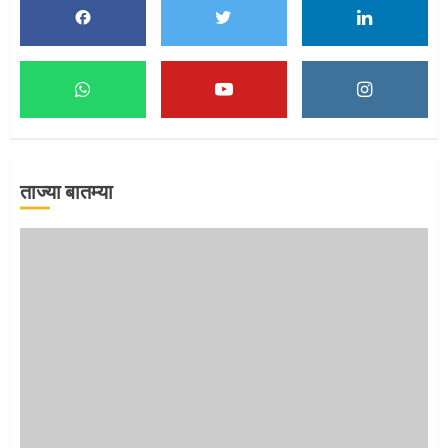
1
माऊलींच्या पादुकांना नीरा स्नान
2
ताज्या बातम्या
माऊलींची पालखी खंडेरायाच्या जेजुरीत
3