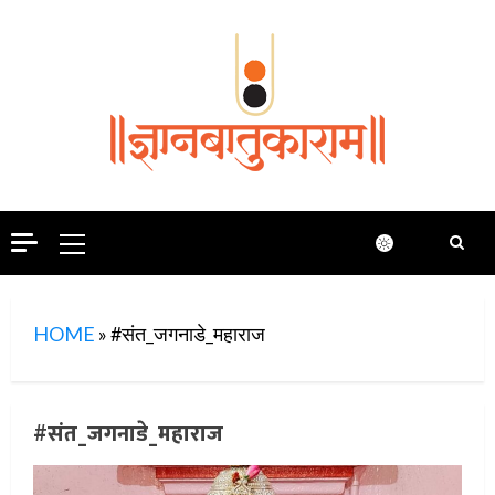
Skip
to
content
Primary
Menu
HOME
»
#संत_जगनाडे_महाराज
#संत_जगनाडे_महाराज