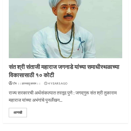
प्रस्थान सोहळ्यासाठी आळंदी सज्ज
3
संत श्री संताजी महाराज जगनाडे यांच्या समाधीस्थळाच्या
विकासासाठी १० कोटी
टीम ।।ज्ञानबातुकाराम।।
4 YEARS AGO
राज्य सरकारची अर्थसंकल्पात तरतूद पुणे : जगद्‌गुरू संत श्री तुकाराम
संत दासगणू महाराज पुण्यतिथी
महाराज यांच्या अभंगांचे पुनर्लेखन...
4
आणखी