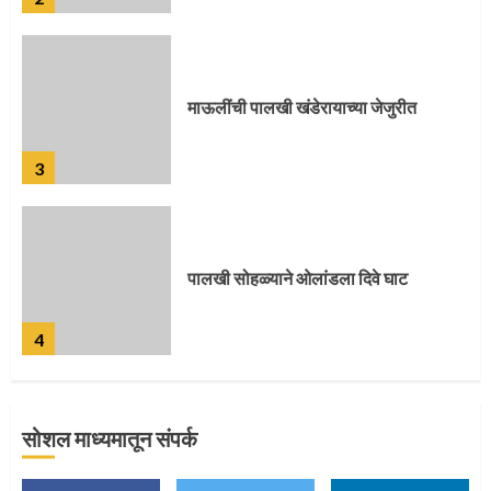
3
पालखी सोहळ्याने ओलांडला दिवे घाट
4
पुणेकरांकडून पालख्यांचे उत्साही स्वागत
5
सोशल माध्यमातून संपर्क
मुख्यमंत्र्यांच्या हस्ते विठ्ठलाची महापूजा