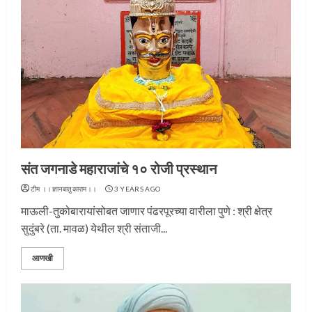
संत जगनाडे महाराजांचे १० रोजी प्रस्थान
टीम ।।ज्ञानबातुकाराम।।
3 YEARS AGO
माऊली-तुकोबारायांसोबत जाणार पंढरपूरच्या वारीला पुणे : श्री क्षेत्र
सुदुंबरे (ता. मावळ) येथील श्री संताजी...
आणखी