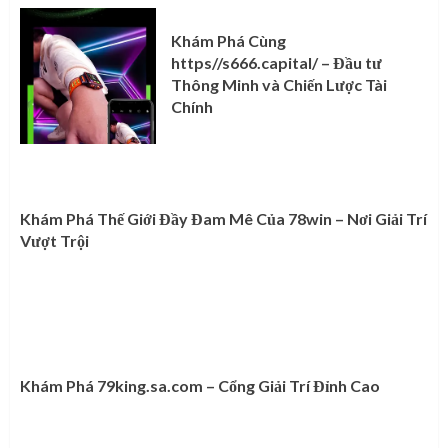
Khám Phá Cùng
https//s666.capital/ – Đầu tư
Thông Minh và Chiến Lược Tài
Chính
Khám Phá Thế Giới Đầy Đam Mê Của 78win – Nơi Giải Trí
Vượt Trội
Khám Phá 79king.sa.com – Cổng Giải Trí Đỉnh Cao