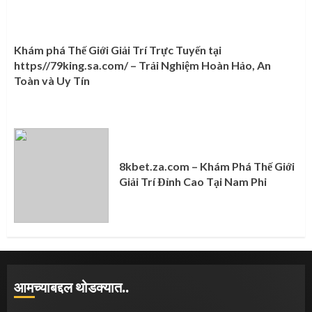
Khám phá Thế Giới Giải Trí Trực Tuyến tại
https//79king.sa.com/ – Trải Nghiệm Hoàn Hảo, An
Toàn và Uy Tín
8kbet.za.com – Khám Phá Thế Giới
Giải Trí Đỉnh Cao Tại Nam Phi
आमच्याबद्दल थोडक्यात..