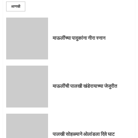
आणखी
माऊलींची पालखी खंडेरायाच्या जेजुरीत
3
माऊलींच्या पादुकांना नीरा स्नान
पालखी सोहळ्याने ओलांडला दिवे घाट
4
माऊलींची पालखी खंडेरायाच्या जेजुरीत
पुणेकरांकडून पालख्यांचे उत्साही स्वागत
5
पालखी सोहळ्याने ओलांडला दिवे घाट