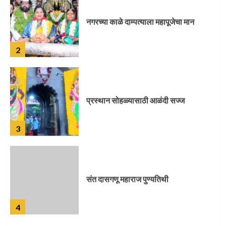
प्रस्थान सोहळ्यासाठी आळंदी सज्ज
3
संत दासगणू महाराज पुण्यतिथी
4
जवानाला मिळाला महापूजेचा मान
5