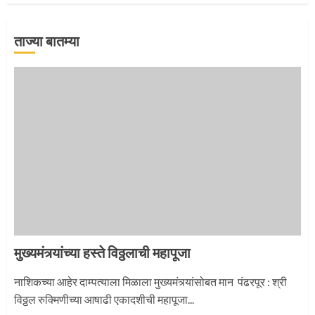
ताज्या बातम्या
‘तुकाराम तुकाराम’ गजरी दुमदुमली देहूनगरी
1
नगरच्या काळे दाम्पत्याला महापूजेचा मान
2
मुख्यमंत्र्यांच्या हस्ते विठ्ठलाची महापूजा
प्रस्थान सोहळ्यासाठी आळंदी सज्ज
नाशिकच्या आहेर दाम्पत्याला मिळाला मुख्यमंत्र्यांसोबत मान पंढरपूर : श्री
विठ्ठल रुक्मिणीच्या आषाढी एकादशीची महापूजा...
3