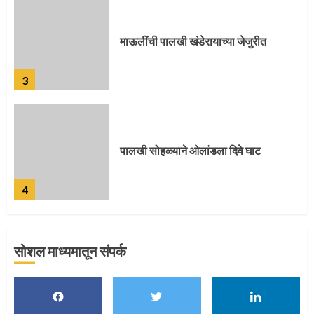
3
पालखी सोहळ्याने ओलांडला दिवे घाट
4
पुणेकरांकडून पालख्यांचे उत्साही स्वागत
5
सोशल माध्यमातून संपर्क
मुख्यमंत्र्यांच्या हस्ते विठ्ठलाची महापूजा