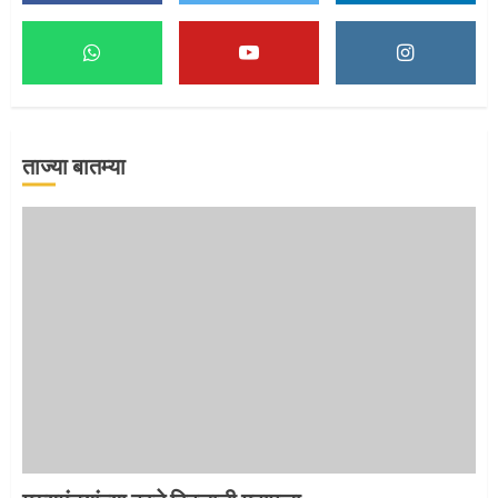
1
ताज्या बातम्या
माऊलींच्या पादुकांना नीरा स्नान
2
माऊलींची पालखी खंडेरायाच्या जेजुरीत
3