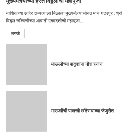
मुख्यमंत्र्यांच्या हस्ते विठ्ठलाची महापूजा
नाशिकच्या आहेर दाम्पत्याला मिळाला मुख्यमंत्र्यांसोबत मान पंढरपूर : श्री
विठ्ठल रुक्मिणीच्या आषाढी एकादशीची महापूजा...
आणखी
माऊलींच्या पादुकांना नीरा स्नान
माऊलींची पालखी खंडेरायाच्या जेजुरीत