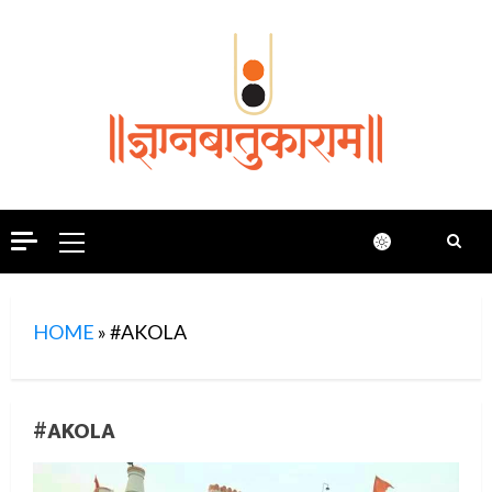
Skip
to
content
Primary
Menu
HOME
»
#AKOLA
#AKOLA