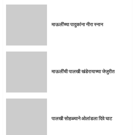
माऊलींच्या पादुकांना नीरा स्नान
माऊलींची पालखी खंडेरायाच्या जेजुरीत
3
माऊलींची पालखी खंडेरायाच्या जेजुरीत
पालखी सोहळ्याने ओलांडला दिवे घाट
4
पालखी सोहळ्याने ओलांडला दिवे घाट
पुणेकरांकडून पालख्यांचे उत्साही स्वागत