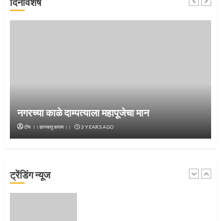
दिनविशेष
जवानाला मिळाला महापूजेचा मान
5
‘तुकाराम तुकाराम’ गजरी दुमदुमली देहूनगरी
नगरच्या काळे दाम्पत्याला महापूजेचा मान
1
टीम ।।ज्ञानबातुकाराम।।
3 YEARS AGO
नगरच्या काळे दाम्पत्याला महापूजेचा मान
ट्रेंडिंग न्यूज
2