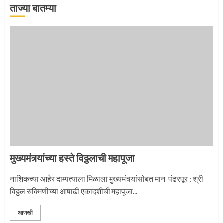
ताज्या बातम्या
‘तुकाराम तुकाराम’ गजरी दुमदुमली देहूनगरी
1
नगरच्या काळे दाम्पत्याला महापूजेचा मान
2
मुख्यमंत्र्यांच्या हस्ते विठ्ठलाची महापूजा
नाशिकच्या आहेर दाम्पत्याला मिळाला मुख्यमंत्र्यांसोबत मान पंढरपूर : श्री
प्रस्थान सोहळ्यासाठी आळंदी सज्ज
विठ्ठल रुक्मिणीच्या आषाढी एकादशीची महापूजा...
आणखी
3