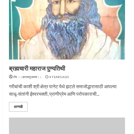
ब्रह्मचारी महाराज पुण्यतिथी
टीम ।।ज्ञानबातुकाराम।।
4 YEARS AGO
गरीबांची काशी श्री क्षेत्र पानेट येथे झटले समाजोद्धारासाठी आपल्या
साधू-संतांनी ईश्‍वरभक्‍ती, प्राणीप्रेम आणि परोपकाराची...
आणखी