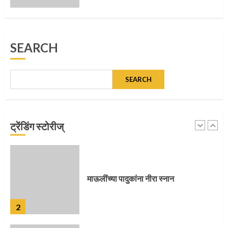
5
SEARCH
मुख्यमंत्र्यांच्या हस्ते विठ्ठलाची महापूजा
SEARCH
1
ट्रेंडिंग स्टोरीज्
माऊलींच्या पादुकांना नीरा स्नान
2
माऊलींची पालखी खंडेरायाच्या जेजुरीत