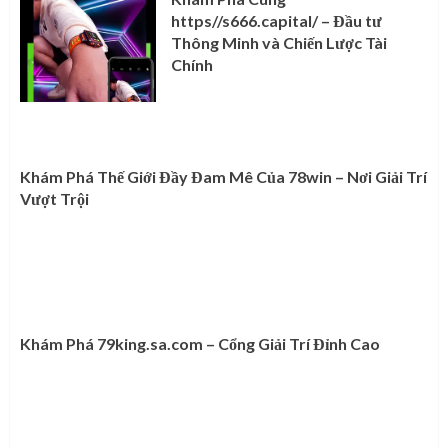
https//s666.capital/ – Đầu tư
Thông Minh và Chiến Lược Tài
Chính
Khám Phá Thế Giới Đầy Đam Mê Của 78win – Nơi Giải Trí
Vượt Trội
Khám Phá 79king.sa.com – Cổng Giải Trí Đỉnh Cao