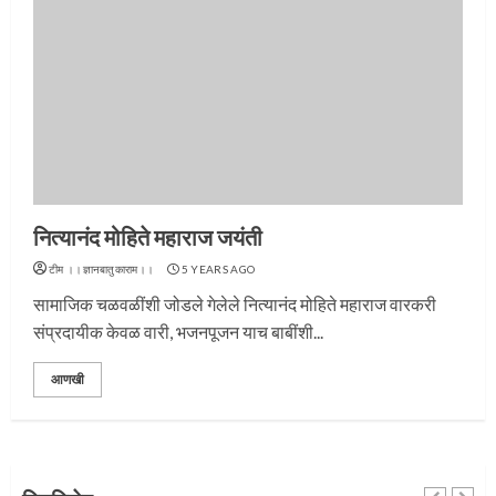
प्रस्थान सोहळ्यासाठी आळंदी सज्ज
नित्यानंद मोहिते महाराज जयंती
3
टीम ।।ज्ञानबातुकाराम।।
5 YEARS AGO
सामाजिक चळवळींशी जोडले गेलेले नित्यानंद मोहिते महाराज वारकरी
संप्रदायीक केवळ वारी, भजनपूजन याच बाबींशी...
संत दासगणू महाराज पुण्यतिथी
आणखी
4