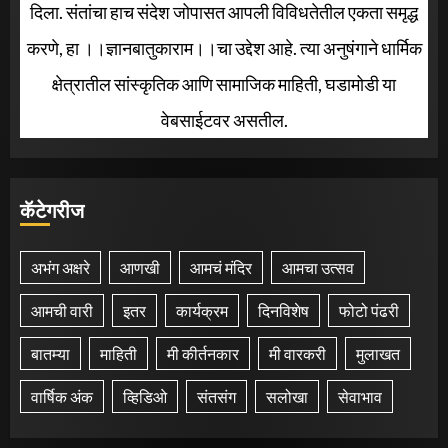
दिला. संतांचा हाच संदेश जोपासत आपली विविधतेतील एकता समृद्ध
करणे, हा ।।ज्ञानबातुकाराम।।चा उद्देश आहे. त्या अनुषंगाने धार्मिक
क्षेत्रातील सांस्कृतिक आणि सामाजिक माहिती, घडामोडी या
वेबसाईटवर असतील.
कॅटेगरीज
अभंग अक्षरे
आणखी
आमचं मंदिर
आमचा उत्सव
आमची वारी
इतर
कार्यक्रम
दिनविशेष
फोटो पंढरी
बातम्या
माहिती
मी कीर्तनकार
मी वारकरी
मुलाखत
वार्षिक अंक
व्हिडिओ
संतसंग
सलोखा
सेवाभाव