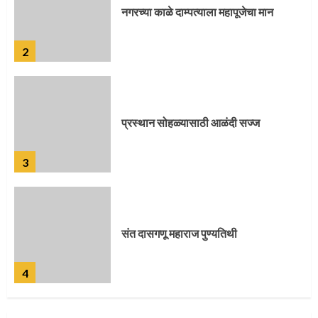
प्रस्थान सोहळ्यासाठी आळंदी सज्ज
3
संत दासगणू महाराज पुण्यतिथी
4
जवानाला मिळाला महापूजेचा मान
5