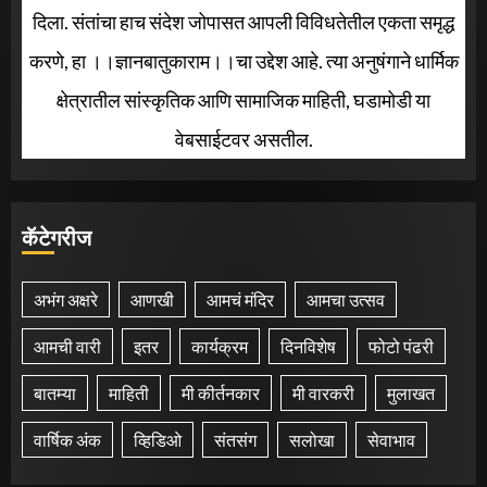
दिला. संतांचा हाच संदेश जोपासत आपली विविधतेतील एकता समृद्ध
करणे, हा ।।ज्ञानबातुकाराम।।चा उद्देश आहे. त्या अनुषंगाने धार्मिक
क्षेत्रातील सांस्कृतिक आणि सामाजिक माहिती, घडामोडी या
वेबसाईटवर असतील.
कॅटेगरीज
अभंग अक्षरे
आणखी
आमचं मंदिर
आमचा उत्सव
आमची वारी
इतर
कार्यक्रम
दिनविशेष
फोटो पंढरी
बातम्या
माहिती
मी कीर्तनकार
मी वारकरी
मुलाखत
वार्षिक अंक
व्हिडिओ
संतसंग
सलोखा
सेवाभाव