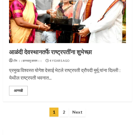
प्रस्थान सोहळ्यासाठी आळंदी सज्ज
आळंदी देवस्थानतर्फे राष्ट्रपतींना शुभेच्छा
3
टीम ।।ज्ञानबातुकाराम।।
4 YEARS AGO
प्रमुख विश्वस्त योगेश देसाई भेटले राष्ट्रपती द्रौपदी मुर्मू यांना दिल्ली :
येथील राष्ट्रपती भवनात...
संत दासगणू महाराज पुण्यतिथी
आणखी
4
Posts
1
2
Next
pagination
जवानाला मिळाला महापूजेचा मान