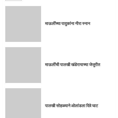
माऊलींची पालखी खंडेरायाच्या जेजुरीत
3
माऊलींच्या पादुकांना नीरा स्नान
पालखी सोहळ्याने ओलांडला दिवे घाट
4
माऊलींची पालखी खंडेरायाच्या जेजुरीत
पुणेकरांकडून पालख्यांचे उत्साही स्वागत
5
पालखी सोहळ्याने ओलांडला दिवे घाट