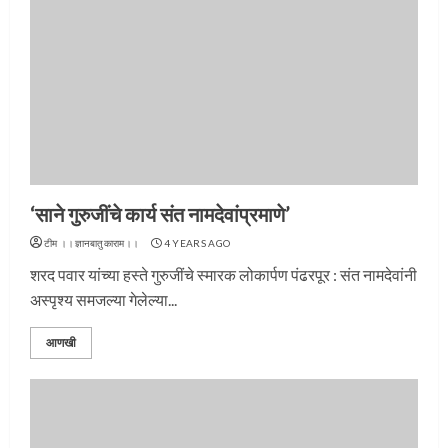
‘साने गुरुजींचे कार्य संत नामदेवांप्रमाणे’
टीम ।।ज्ञानबातुकाराम।।
4 YEARS AGO
शरद पवार यांच्या हस्ते गुरुजींचे स्मारक लोकार्पण पंढरपूर : संत नामदेवांनी
अस्पृश्य समजल्या गेलेल्या...
आणखी