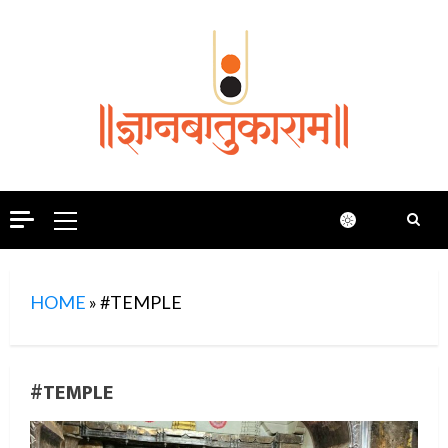
Skip
to
content
Primary
Menu
HOME
»
#TEMPLE
#TEMPLE