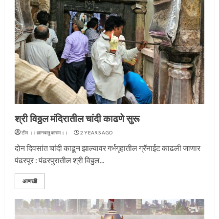
श्री विठ्ठल मंदिरातील चांदी काढणे सुरू
टीम ।।ज्ञानबातुकाराम।।
2 YEARS AGO
दोन दिवसांत चांदी काढून झाल्यावर गर्भगृहातील ग्रॅनाईट काढली जाणार
पंढरपूर : पंढरपुरातील श्री विठ्ठल...
आणखी