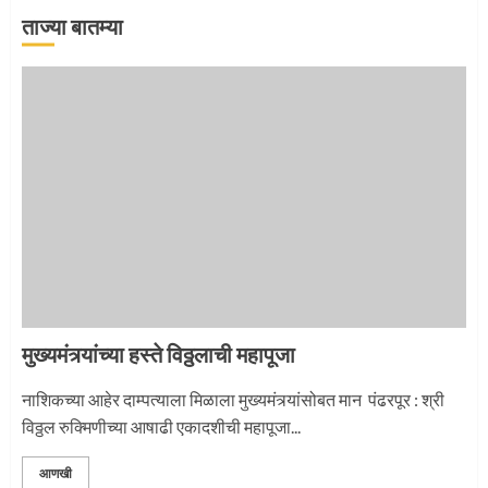
ताज्या बातम्या
‘तुकाराम तुकाराम’ गजरी दुमदुमली देहूनगरी
1
नगरच्या काळे दाम्पत्याला महापूजेचा मान
2
मुख्यमंत्र्यांच्या हस्ते विठ्ठलाची महापूजा
प्रस्थान सोहळ्यासाठी आळंदी सज्ज
नाशिकच्या आहेर दाम्पत्याला मिळाला मुख्यमंत्र्यांसोबत मान पंढरपूर : श्री
विठ्ठल रुक्मिणीच्या आषाढी एकादशीची महापूजा...
3
आणखी