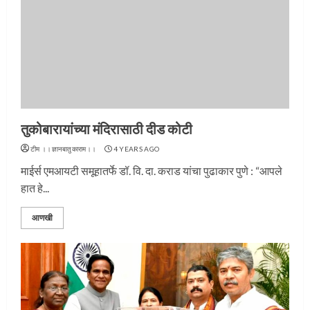
तुकोबारायांच्या मंदिरासाठी दीड कोटी
टीम ।।ज्ञानबातुकाराम।।
4 YEARS AGO
माईर्स एमआयटी समूहातर्फे डॉ. वि. दा. कराड यांचा पुढाकार पुणे : “आपले
हात हे...
आणखी