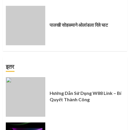
पालखी सोहळ्याने ओलांडला दिवे घाट
इतर
Hướng Dẫn Sử Dụng W88 Link – Bí
Quyết Thành Công