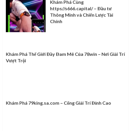
Khám Phá Cùng
https//s666.capital/ – Đầu tư
Thông Minh và Chiến Lược Tài
Chính
Khám Phá Thế Giới Đầy Đam Mê Của 78win – Nơi Giải Trí
Vượt Trội
Khám Phá 79king.sa.com – Cổng Giải Trí Đỉnh Cao