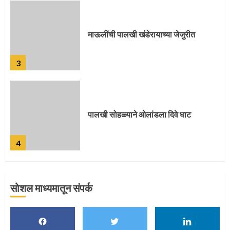
पालखी सोहळ्याने ओलांडला दिवे घाट
4
पुणेकरांकडून पालख्यांचे उत्साही स्वागत
5
सोशल माध्यमातून संपर्क
मुख्यमंत्र्यांच्या हस्ते विठ्ठलाची महापूजा
1