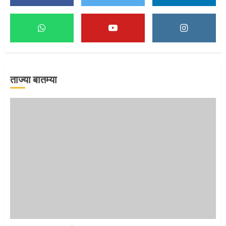
माऊलींच्या पादुकांना नीरा स्नान
2
ताज्या बातम्या
माऊलींची पालखी खंडेरायाच्या जेजुरीत
3