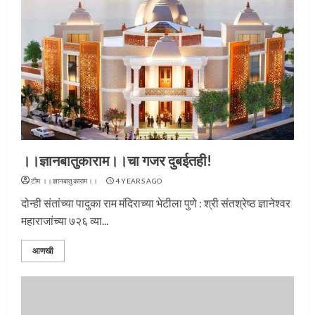
।।ज्ञानबातुकाराम।।चा गजर दुबईतही!
टीम ।।ज्ञानबातुकाराम।।
4 YEARS AGO
दोन्ही संतांच्या पादुका राम मंदिराच्या भेटीला पुणे : श्री संतश्रेष्ठ ज्ञानेश्वर
महाराजांच्या ७२६ व्या...
आणखी