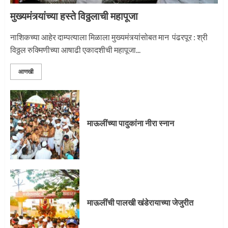
मुख्यमंत्र्यांच्या हस्ते विठ्ठलाची महापूजा
प्रस्थान सोहळ्यासाठी आळंदी सज्ज
नाशिकच्या आहेर दाम्पत्याला मिळाला मुख्यमंत्र्यांसोबत मान पंढरपूर : श्री
विठ्ठल रुक्मिणीच्या आषाढी एकादशीची महापूजा...
3
आणखी
माऊलींची पालखी खंडेरायाच्या जेजुरीत
3
माऊलींच्या पादुकांना नीरा स्नान
पालखी सोहळ्याने ओलांडला दिवे घाट
4
माऊलींची पालखी खंडेरायाच्या जेजुरीत