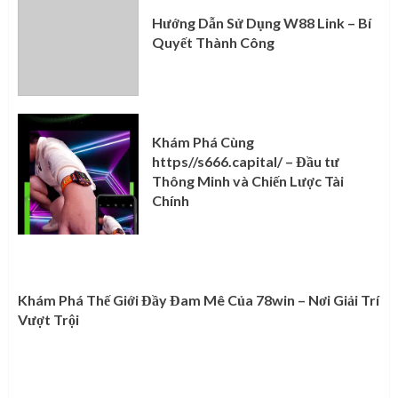
Hướng Dẫn Sử Dụng W88 Link – Bí
Quyết Thành Công
Khám Phá Cùng
https//s666.capital/ – Đầu tư
Thông Minh và Chiến Lược Tài
Chính
Khám Phá Thế Giới Đầy Đam Mê Của 78win – Nơi Giải Trí
Vượt Trội