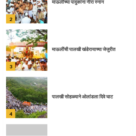
माऊलींची पालखी खंडेरायाच्या जेजुरीत
3
पालखी सोहळ्याने ओलांडला दिवे घाट
4
पुणेकरांकडून पालख्यांचे उत्साही स्वागत
5