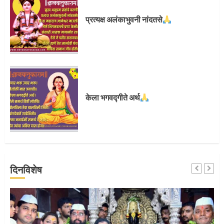
प्रस्थान सोहळ्यासाठी आळंदी सज्ज
प्रत्यक्ष अलंकाभुवनी नांदतसे
3
संत दासगणू महाराज पुण्यतिथी
केला भगवद्गीते अर्थ
4
जवानाला मिळाला महापूजेचा मान
दिनविशेष
5