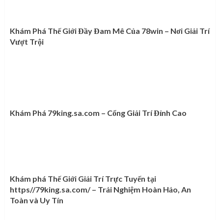
Khám Phá Thế Giới Đầy Đam Mê Của 78win – Nơi Giải Trí
Vượt Trội
Khám Phá 79king.sa.com – Cổng Giải Trí Đỉnh Cao
Khám phá Thế Giới Giải Trí Trực Tuyến tại
https//79king.sa.com/ – Trải Nghiệm Hoàn Hảo, An
Toàn và Uy Tín