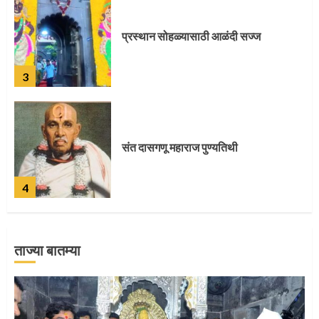
संत दासगणू महाराज पुण्यतिथी
4
जवानाला मिळाला महापूजेचा मान
5
ताज्या बातम्या
‘तुकाराम तुकाराम’ गजरी दुमदुमली देहूनगरी
1