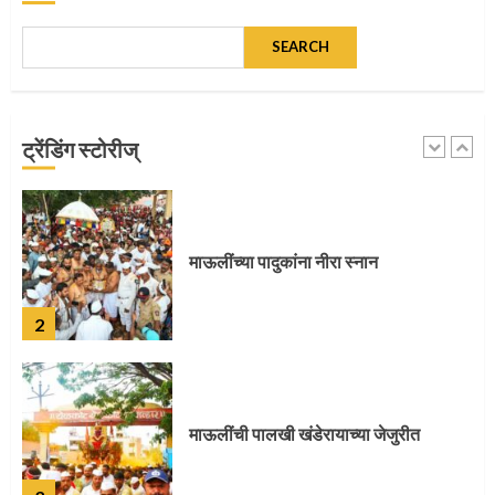
SEARCH
माऊलींच्या पादुकांना नीरा स्नान
ट्रेंडिंग स्टोरीज्
2
माऊलींची पालखी खंडेरायाच्या जेजुरीत
3
पालखी सोहळ्याने ओलांडला दिवे घाट