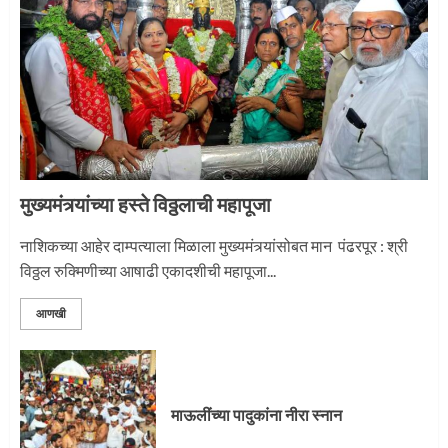
नगरच्या काळे दाम्पत्याला महापूजेचा मान
2
मुख्यमंत्र्यांच्या हस्ते विठ्ठलाची महापूजा
प्रस्थान सोहळ्यासाठी आळंदी सज्ज
नाशिकच्या आहेर दाम्पत्याला मिळाला मुख्यमंत्र्यांसोबत मान पंढरपूर : श्री
विठ्ठल रुक्मिणीच्या आषाढी एकादशीची महापूजा...
3
आणखी
माऊलींची पालखी खंडेरायाच्या जेजुरीत
3
माऊलींच्या पादुकांना नीरा स्नान