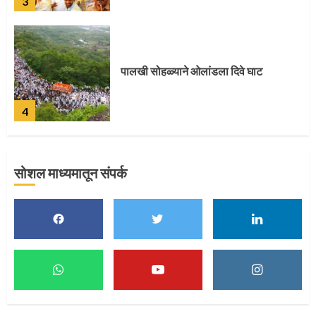
4
पुणेकरांकडून पालख्यांचे उत्साही स्वागत
5
सोशल माध्यमातून संपर्क
मुख्यमंत्र्यांच्या हस्ते विठ्ठलाची महापूजा
1
माऊलींच्या पादुकांना नीरा स्नान