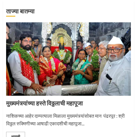
2
ताज्या बातम्या
माऊलींची पालखी खंडेरायाच्या जेजुरीत
3
मुख्यमंत्र्यांच्या हस्ते विठ्ठलाची महापूजा
नाशिकच्या आहेर दाम्पत्याला मिळाला मुख्यमंत्र्यांसोबत मान पंढरपूर : श्री
विठ्ठल रुक्मिणीच्या आषाढी एकादशीची महापूजा...
आणखी