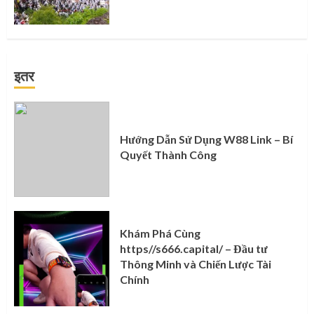
इतर
Hướng Dẫn Sử Dụng W88 Link – Bí
Quyết Thành Công
Khám Phá Cùng
https//s666.capital/ – Đầu tư
Thông Minh và Chiến Lược Tài
Chính