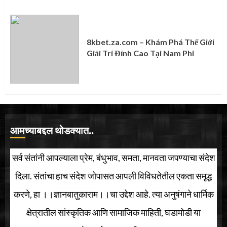
8kbet.za.com – Khám Phá Thế Giới
Giải Trí Đỉnh Cao Tại Nam Phi
आमच्याबद्दल थोडक्यात..
सर्व संतांनी आपल्याला प्रेम, बंधुभाव, समता, मानवता जपण्याचा संदेश
दिला. संतांचा हाच संदेश जोपासत आपली विविधतेतील एकता समृद्ध
करणे, हा ।।ज्ञानबातुकाराम।।चा उद्देश आहे. त्या अनुषंगाने धार्मिक
क्षेत्रातील सांस्कृतिक आणि सामाजिक माहिती, घडामोडी या