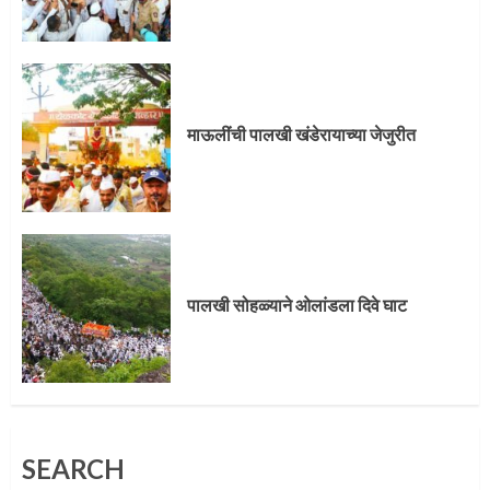
पालखी सोहळ्याने ओलांडला दिवे घाट
4
माऊलींची पालखी खंडेरायाच्या जेजुरीत
पुणेकरांकडून पालख्यांचे उत्साही स्वागत
5
पालखी सोहळ्याने ओलांडला दिवे घाट
मुख्यमंत्र्यांच्या हस्ते विठ्ठलाची महापूजा
SEARCH
1