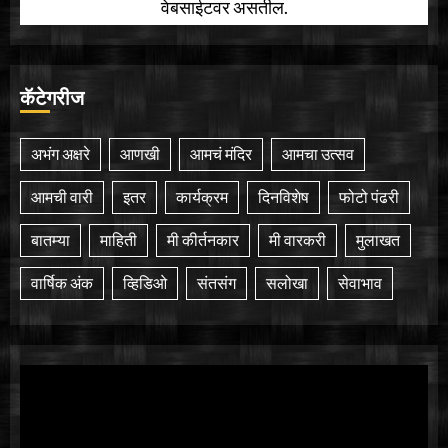
वेबसाईटवर असतील.
कॅटेगरीज
अभंग अक्षरे
आणखी
आमचं मंदिर
आमचा उत्सव
आमची वारी
इतर
कार्यक्रम
दिनविशेष
फोटो पंढरी
बातम्या
माहिती
मी कीर्तनकार
मी वारकरी
मुलाखत
वार्षिक अंक
व्हिडिओ
संतसंग
सलोखा
सेवाभाव