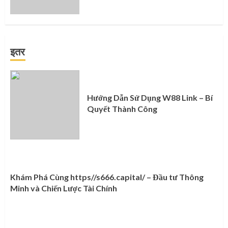
इतर
Hướng Dẫn Sử Dụng W88 Link – Bí
Quyết Thành Công
Khám Phá Cùng https//s666.capital/ – Đầu tư Thông
Minh và Chiến Lược Tài Chính