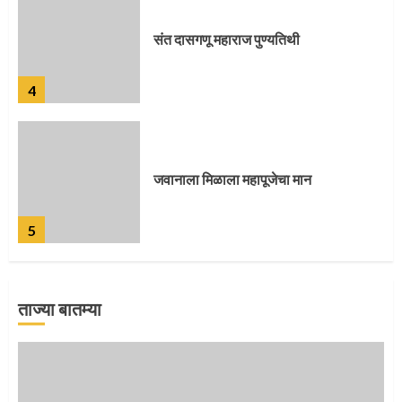
संत दासगणू महाराज पुण्यतिथी
4
जवानाला मिळाला महापूजेचा मान
5
ताज्या बातम्या
‘तुकाराम तुकाराम’ गजरी दुमदुमली देहूनगरी
1