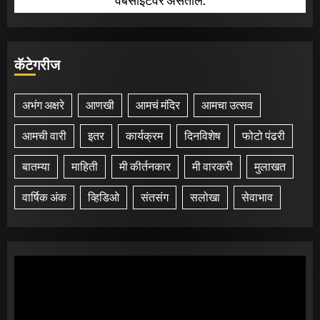
कॅटेगरीज
अभंग अक्षरे
आणखी
आमचं मंदिर
आमचा उत्सव
आमची वारी
इतर
कार्यक्रम
दिनविशेष
फोटो पंढरी
बातम्या
माहिती
मी कीर्तनकार
मी वारकरी
मुलाखत
वार्षिक अंक
व्हिडिओ
संतसंग
सलोखा
सेवाभाव