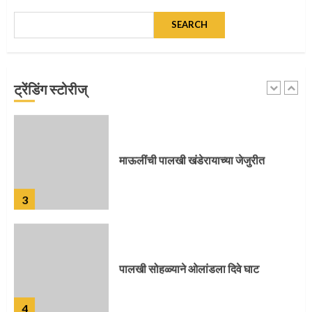
SEARCH
माऊलींच्या पादुकांना नीरा स्नान
ट्रेंडिंग स्टोरीज्
2
माऊलींची पालखी खंडेरायाच्या जेजुरीत
3
पालखी सोहळ्याने ओलांडला दिवे घाट
4