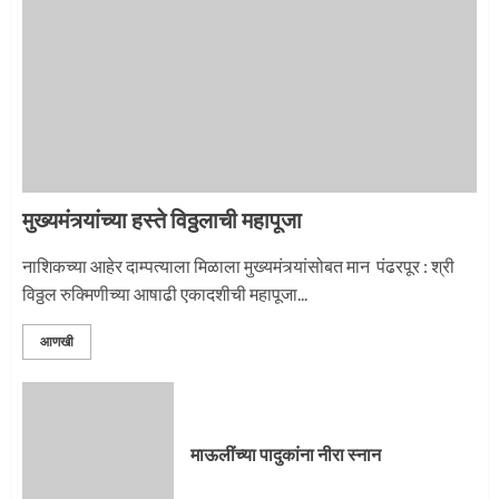
नगरच्या काळे दाम्पत्याला महापूजेचा मान
2
मुख्यमंत्र्यांच्या हस्ते विठ्ठलाची महापूजा
प्रस्थान सोहळ्यासाठी आळंदी सज्ज
नाशिकच्या आहेर दाम्पत्याला मिळाला मुख्यमंत्र्यांसोबत मान पंढरपूर : श्री
विठ्ठल रुक्मिणीच्या आषाढी एकादशीची महापूजा...
3
आणखी
माऊलींची पालखी खंडेरायाच्या जेजुरीत
3
माऊलींच्या पादुकांना नीरा स्नान