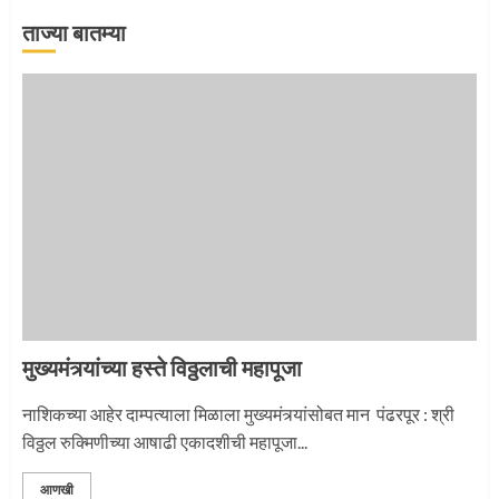
2
ताज्या बातम्या
माऊलींची पालखी खंडेरायाच्या जेजुरीत
3
मुख्यमंत्र्यांच्या हस्ते विठ्ठलाची महापूजा
नाशिकच्या आहेर दाम्पत्याला मिळाला मुख्यमंत्र्यांसोबत मान पंढरपूर : श्री
विठ्ठल रुक्मिणीच्या आषाढी एकादशीची महापूजा...
आणखी