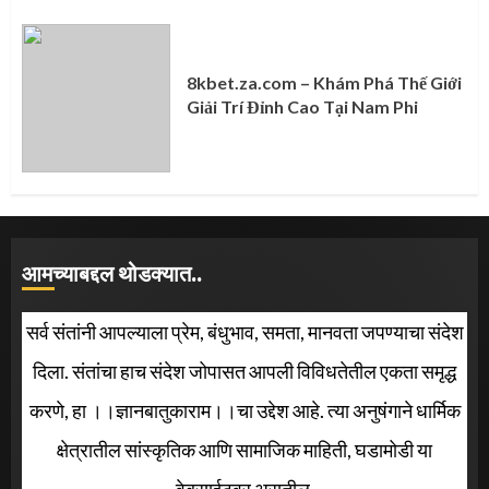
8kbet.za.com – Khám Phá Thế Giới
Giải Trí Đỉnh Cao Tại Nam Phi
आमच्याबद्दल थोडक्यात..
सर्व संतांनी आपल्याला प्रेम, बंधुभाव, समता, मानवता जपण्याचा संदेश
दिला. संतांचा हाच संदेश जोपासत आपली विविधतेतील एकता समृद्ध
करणे, हा ।।ज्ञानबातुकाराम।।चा उद्देश आहे. त्या अनुषंगाने धार्मिक
क्षेत्रातील सांस्कृतिक आणि सामाजिक माहिती, घडामोडी या
वेबसाईटवर असतील.