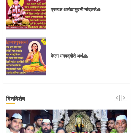
प्रस्थान सोहळ्यासाठी आळंदी सज्ज
प्रत्यक्ष अलंकाभुवनी नांदतसे🙏
3
संत दासगणू महाराज पुण्यतिथी
केला भगवद्गीते अर्थ🙏
4
जवानाला मिळाला महापूजेचा मान
दिनविशेष
5