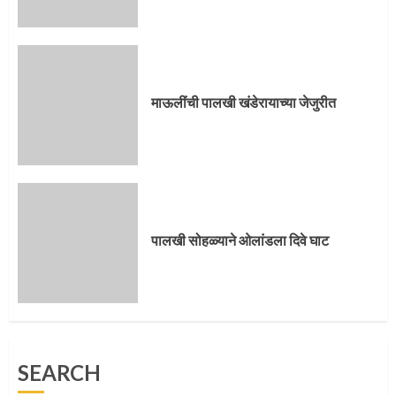
पालखी सोहळ्याने ओलांडला दिवे घाट
4
माऊलींची पालखी खंडेरायाच्या जेजुरीत
पुणेकरांकडून पालख्यांचे उत्साही स्वागत
5
पालखी सोहळ्याने ओलांडला दिवे घाट
मुख्यमंत्र्यांच्या हस्ते विठ्ठलाची महापूजा
SEARCH
1