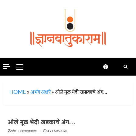
Skip
to
content
Primary
Menu
HOME
»
अभंग अक्षरे
»
ओले मूळ भेदी खडकाचे अंग…
ओले मूळ भेदी खडकाचे अंग…
टीम ।।ज्ञानबातुकाराम।।
4 YEARS AGO