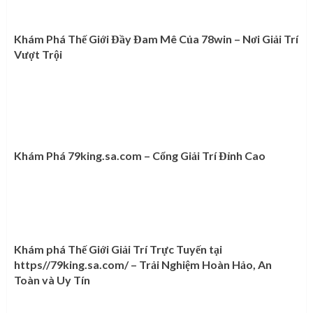
Khám Phá Thế Giới Đầy Đam Mê Của 78win – Nơi Giải Trí
Vượt Trội
Khám Phá 79king.sa.com – Cổng Giải Trí Đỉnh Cao
Khám phá Thế Giới Giải Trí Trực Tuyến tại
https//79king.sa.com/ – Trải Nghiệm Hoàn Hảo, An
Toàn và Uy Tín