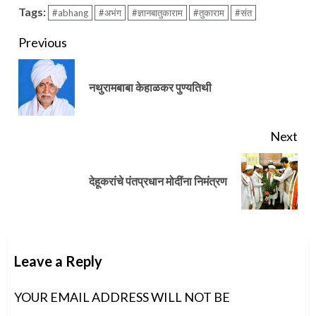
Tags:
#abhang
#अभंग
#ज्ञानबातुकाराम
#तुकाराम
#संत
Continue
Previous
Reading
Pre
नथुरामबाबा केहाळकर पुण्यतिथी
pos
Next
Next
देहूकरांचे पंतप्रधान मोदींना निमंत्रण
post:
Leave a Reply
YOUR EMAIL ADDRESS WILL NOT BE