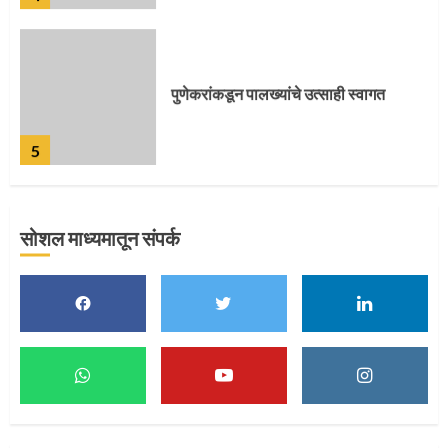
पुणेकरांकडून पालख्यांचे उत्साही स्वागत
5
सोशल माध्यमातून संपर्क
मुख्यमंत्र्यांच्या हस्ते विठ्ठलाची महापूजा
1
माऊलींच्या पादुकांना नीरा स्नान