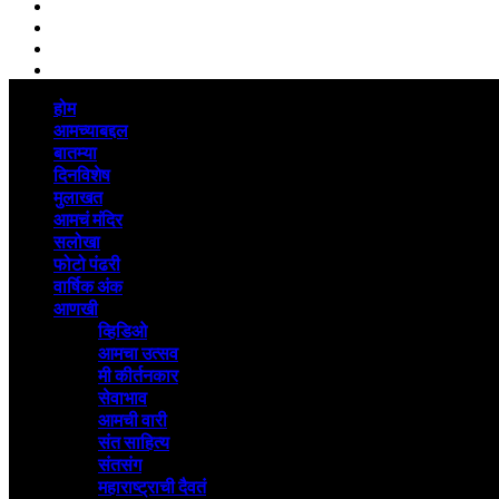
Linkedin
whatsapp
Youtube
Instagram
Primary
होम
Menu
आमच्याबद्दल
बातम्या
दिनविशेष
मुलाखत
आमचं मंदिर
सलोखा
फोटो पंढरी
वार्षिक अंक
आणखी
व्हिडिओ
आमचा उत्सव
मी कीर्तनकार
सेवाभाव
आमची वारी
संत साहित्य
संतसंग
महाराष्ट्राची दैवतं