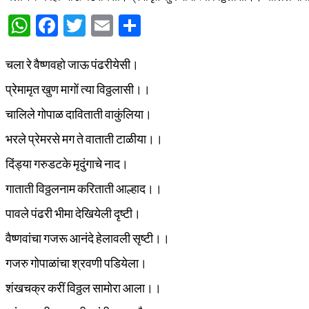
WhatsApp
Facebook
Twitter
Email
Share
चला रे वैष्णवहो जाऊ पंढरीयेसी।
प्रेमामृत खुण मागों त्या विठ्ठलासी।।
चालिले गोपाळ दाविताती वाकुंलिया।
भरले प्रेमरसे मग ते वाताती टाळीया।।
दिंड्या गरुडटके मृदुंगाचे नाद।
गाताती विठ्ठलनाम करिताती आल्हाद।।
पावले पंढरी भीमा देखियेली दृष्टी।
वैष्णवांचा गजरू आनंदे हेलावली सृष्टी।।
गजरु गोपाळांचा श्रवणी पडियेला।
शंखचक्र करीं विठ्ठल सामोरा आला।।