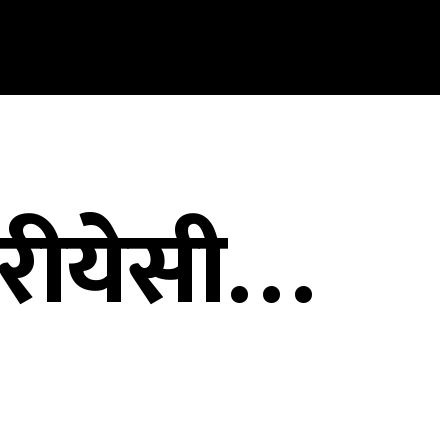
ढरीयेसी…