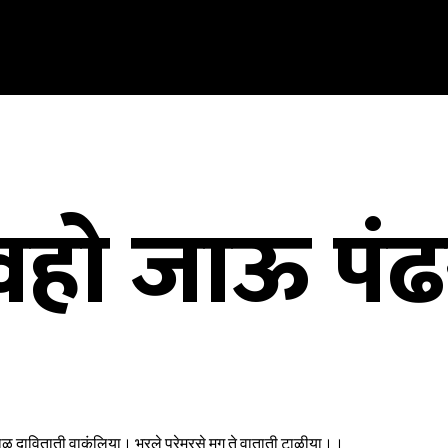
्णवहो जाऊ पं
ोपाळ दाविताती वाकुंलिया। भरले प्रेमरसे मग ते वाताती टाळीया।।