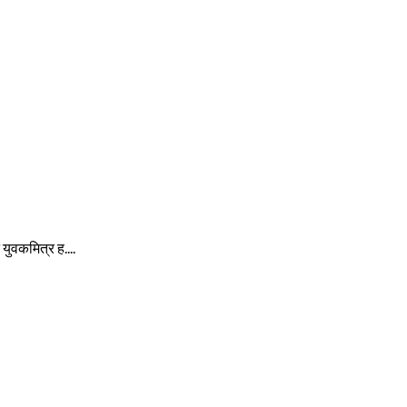
े युवकमित्र ह....