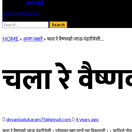
अभंग अक्षरे
Light/Dark Button
Search
for:
HOME
»
अभंग अक्षरे
»
चला रे वैष्णवहो जाऊ पंढरीयेसी…
चला रे वैष
dnyanbatukaram75@gmail.com
4 years ago
चला रे वैष्णवहो जाऊ पंढरीयेसी। प्रेमामृत खुण मागों त्या विठ्ठलासी।। चालिले ग