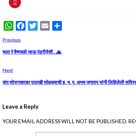
WhatsApp
Facebook
Twitter
Email
Share
Continue
Previous
Previous
post:
Reading
चला रे वैष्णवहो जाऊ पंढरीयेसी…🙏
Next
Next
post:
संत सोपानकाका पालखी सोहळ्याची ह. भ. प. अभय जगताप यांनी लिहिलेली सविस्
Leave a Reply
YOUR EMAIL ADDRESS WILL NOT BE PUBLISHED.
RE