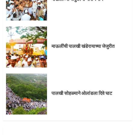
पालखी सोहळ्याने ओलांडला दिवे घाट
4
माऊलींची पालखी खंडेरायाच्या जेजुरीत
पुणेकरांकडून पालख्यांचे उत्साही स्वागत
5
पालखी सोहळ्याने ओलांडला दिवे घाट
मुख्यमंत्र्यांच्या हस्ते विठ्ठलाची महापूजा