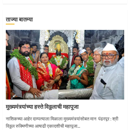
2
ताज्या बातम्या
माऊलींची पालखी खंडेरायाच्या जेजुरीत
3
मुख्यमंत्र्यांच्या हस्ते विठ्ठलाची महापूजा
नाशिकच्या आहेर दाम्पत्याला मिळाला मुख्यमंत्र्यांसोबत मान पंढरपूर : श्री
विठ्ठल रुक्मिणीच्या आषाढी एकादशीची महापूजा...