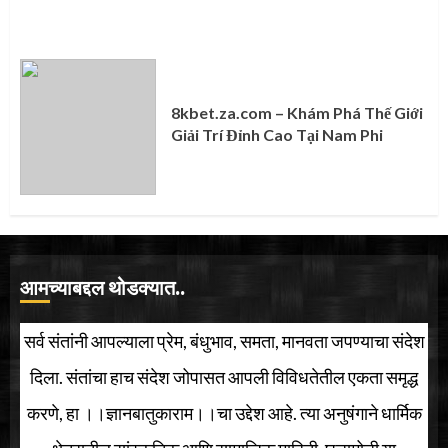
8kbet.za.com – Khám Phá Thế Giới
Giải Trí Đỉnh Cao Tại Nam Phi
आमच्याबद्दल थोडक्यात..
सर्व संतांनी आपल्याला प्रेम, बंधुभाव, समता, मानवता जपण्याचा संदेश
दिला. संतांचा हाच संदेश जोपासत आपली विविधतेतील एकता समृद्ध
करणे, हा ।।ज्ञानबातुकाराम।।चा उद्देश आहे. त्या अनुषंगाने धार्मिक