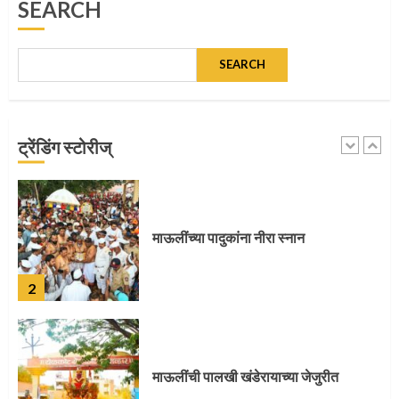
SEARCH
1
SEARCH
माऊलींच्या पादुकांना नीरा स्नान
ट्रेंडिंग स्टोरीज्
2
माऊलींची पालखी खंडेरायाच्या जेजुरीत
3
पालखी सोहळ्याने ओलांडला दिवे घाट