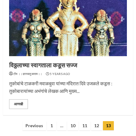
प्रस्थान सोहळ्यासाठी आळंदी सज्ज
विठ्ठलाच्या स्वागताला कडूस सज्ज
3
टीम ।।ज्ञानबातुकाराम।।
5 YEARS AGO
तुकोबांचे टाळकरी मवाळबुवा यांच्या मंदिरात दिवे उजळले कडूस :
तुकोबारायांच्या अभंगांचे लेखक आणि मुख्य...
संत दासगणू महाराज पुण्यतिथी
आणखी
4
Posts
Previous
1
…
10
11
12
13
pagination