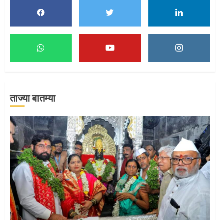
1
माऊलींच्या पादुकांना नीरा स्नान
2
ताज्या बातम्या
माऊलींची पालखी खंडेरायाच्या जेजुरीत
3