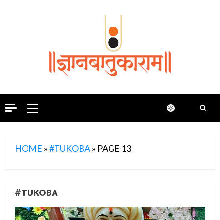
Skip
to
content
Primary
Menu
HOME
»
#TUKOBA
»
PAGE 13
#TUKOBA