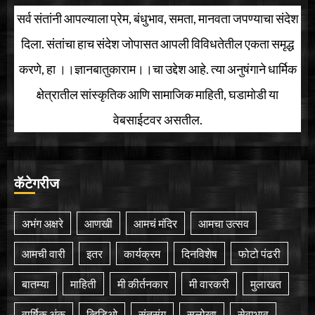
सर्व संतांनी आपल्याला प्रेम, बंधुभाव, समता, मानवता जपण्याचा संदेश
दिला. संतांचा हाच संदेश जोपासत आपली विविधतेतील एकता समृद्ध
करणे, हा ।।ज्ञानबातुकाराम।।चा उद्देश आहे. त्या अनुषंगाने धार्मिक
क्षेत्रातील सांस्कृतिक आणि सामाजिक माहिती, घडामोडी या
वेबसाईटवर असतील.
कॅटेगरीज
अभंग अक्षरे
आणखी
आमचं मंदिर
आमचा उत्सव
आमची वारी
इतर
कार्यक्रम
दिनविशेष
फोटो पंढरी
बातम्या
माहिती
मी कीर्तनकार
मी वारकरी
मुलाखत
वार्षिक अंक
व्हिडिओ
संतसंग
सलोखा
सेवाभाव