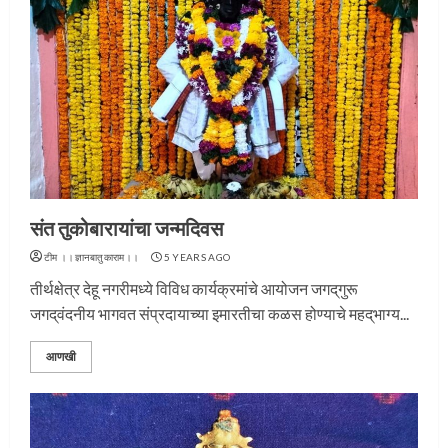
संत तुकोबारायांचा जन्मदिवस
टीम ।।ज्ञानबातुकाराम।।
5 YEARS AGO
तीर्थक्षेत्र देहू नगरीमध्ये विविध कार्यक्रमांचे आयोजन जगद्‌गुरू
जगद्‌वंदनीय भागवत संप्रदायाच्या इमारतीचा कळस होण्याचे महद्‌भाग्य...
आणखी