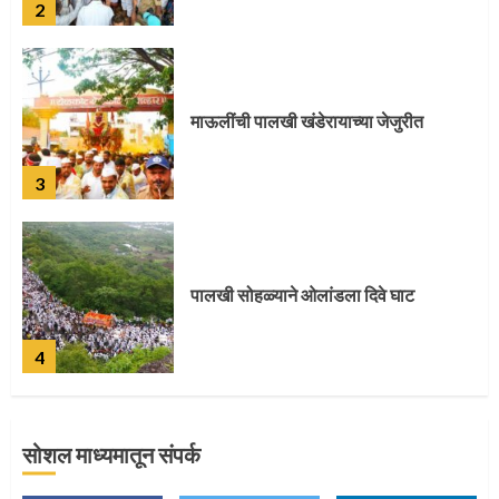
3
पालखी सोहळ्याने ओलांडला दिवे घाट
4
पुणेकरांकडून पालख्यांचे उत्साही स्वागत
5
सोशल माध्यमातून संपर्क
मुख्यमंत्र्यांच्या हस्ते विठ्ठलाची महापूजा