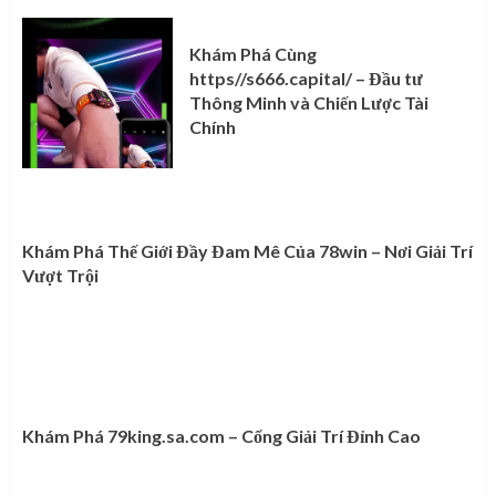
Khám Phá Cùng
https//s666.capital/ – Đầu tư
Thông Minh và Chiến Lược Tài
Chính
Khám Phá Thế Giới Đầy Đam Mê Của 78win – Nơi Giải Trí
Vượt Trội
Khám Phá 79king.sa.com – Cổng Giải Trí Đỉnh Cao