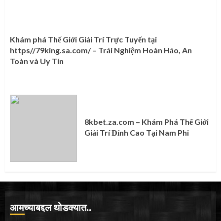
Khám phá Thế Giới Giải Trí Trực Tuyến tại
https//79king.sa.com/ – Trải Nghiệm Hoàn Hảo, An
Toàn và Uy Tín
8kbet.za.com – Khám Phá Thế Giới
Giải Trí Đỉnh Cao Tại Nam Phi
आमच्याबद्दल थोडक्यात..