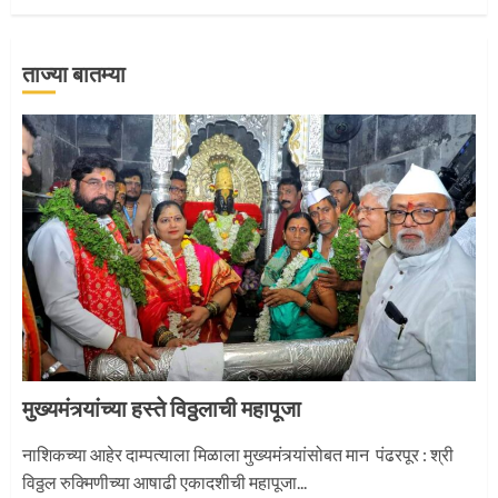
ताज्या बातम्या
‘तुकाराम तुकाराम’ गजरी दुमदुमली देहूनगरी
1
नगरच्या काळे दाम्पत्याला महापूजेचा मान
2
मुख्यमंत्र्यांच्या हस्ते विठ्ठलाची महापूजा
प्रस्थान सोहळ्यासाठी आळंदी सज्ज
नाशिकच्या आहेर दाम्पत्याला मिळाला मुख्यमंत्र्यांसोबत मान पंढरपूर : श्री
विठ्ठल रुक्मिणीच्या आषाढी एकादशीची महापूजा...
3