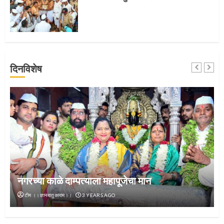
4
जवानाला मिळाला महापूजेचा मान
दिनविशेष
5
‘तुकाराम तुकाराम’ गजरी दुमदुमली देहूनगरी
1
नगरच्या काळे दाम्पत्याला महापूजेचा मान
टीम ।।ज्ञानबातुकाराम।।
3 YEARS AGO
नगरच्या काळे दाम्पत्याला महापूजेचा मान