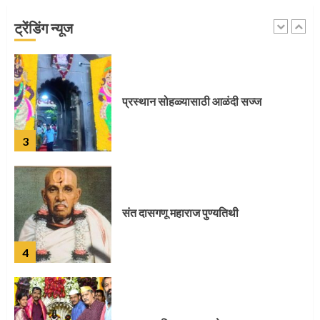
ट्रेंडिंग न्यूज
2
प्रस्थान सोहळ्यासाठी आळंदी सज्ज
3
संत दासगणू महाराज पुण्यतिथी
4