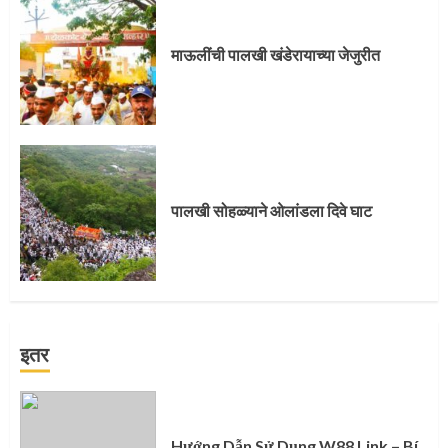
माऊलींची पालखी खंडेरायाच्या जेजुरीत
पालखी सोहळ्याने ओलांडला दिवे घाट
इतर
Hướng Dẫn Sử Dụng W88 Link – Bí