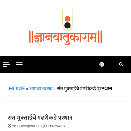
Skip
to
content
Primary
Menu
HOME
»
आमचा उत्सव
»
संत मुक्‍ताईंचे पंढरीकडे प्रस्थान
संत मुक्‍ताईंचे पंढरीकडे प्रस्थान
टीम ।।ज्ञानबातुकाराम।।
3 YEARS AGO