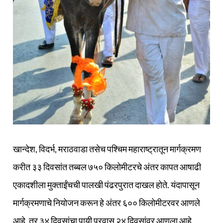
खान्देश, विदर्भ, मराठवाडा तसेच पश्‍चिम महाराष्ट्रातून मार्गक्रमण
करीत ३३ दिवसांत तब्बल ७५० किलोमीटरचे अंतर कापत आषाढी
एकादशीला मुक्ताईंचची पालखी पंढरपुरात दाखल होते. यंदापासून
मार्गक्रमणाचे नियोजन करून हे अंतर ६०० किलोमीटरवर आणले
आहे, तर ३४ दिवसांचा पायी प्रवास २४ दिवसांवर आणला आहे.