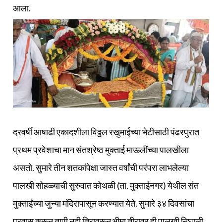
आला.
दरवर्षी आषाढी एकादशीला विठ्ठल रखुमाईच्या भेटीसाठी पंढरपुरात
प्रथम प्रवेशाचा मान संतश्रेष्ठ मुक्ताई माऊलींच्या पालखीला
असतो. सुमारे तीन शतकांपेक्षा जास्त वर्षांची परंपरा लाभलेल्या
पालखी सोहळ्याची सुरुवात कोथळी (ता. मुक्ताईनगर) येथील संत
मुक्ताईंच्या जुन्या मंदिरापासून करण्यात येते. सुमारे ३४ दिवसांचा
प्रवास करून तापी नदी तिरावरून भीमा तीरावर ही पालखी निघाली