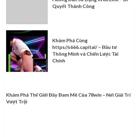
Quyết Thành Công
Khám Phá Cùng
https//s666.capital/ – Đầu tư
Thông Minh và Chiến Lược Tài
Chính
Khám Phá Thế Giới Đầy Đam Mê Của 78win – Nơi Giải Trí
Vượt Trội