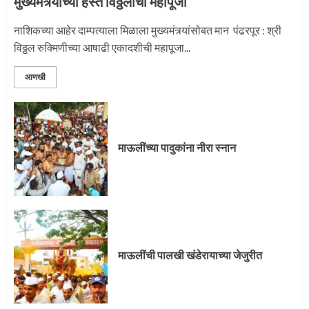
मुख्यमंत्र्यांच्या हस्ते विठ्ठलाची महापूजा
प्रस्थान सोहळ्यासाठी आळंदी सज्ज
नाशिकच्या आहेर दाम्पत्याला मिळाला मुख्यमंत्र्यांसोबत मान पंढरपूर : श्री
विठ्ठल रुक्मिणीच्या आषाढी एकादशीची महापूजा...
3
आणखी
माऊलींची पालखी खंडेरायाच्या जेजुरीत
3
माऊलींच्या पादुकांना नीरा स्नान
पालखी सोहळ्याने ओलांडला दिवे घाट
4
माऊलींची पालखी खंडेरायाच्या जेजुरीत