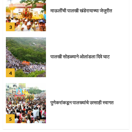
माऊलींची पालखी खंडेरायाच्या जेजुरीत
3
पालखी सोहळ्याने ओलांडला दिवे घाट
4
पुणेकरांकडून पालख्यांचे उत्साही स्वागत
5