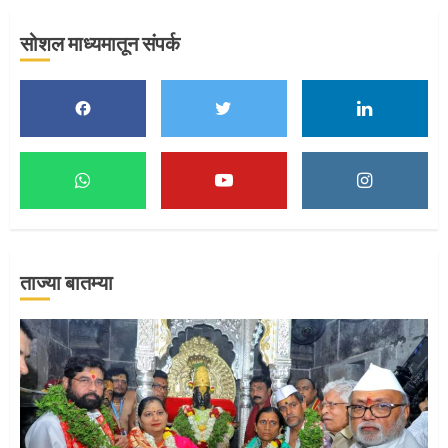
सोशल माध्यमातून संपर्क
मुख्यमंत्र्यांच्या हस्ते विठ्ठलाची महापूजा
1
माऊलींच्या पादुकांना नीरा स्नान
2
ताज्या बातम्या
माऊलींची पालखी खंडेरायाच्या जेजुरीत
3