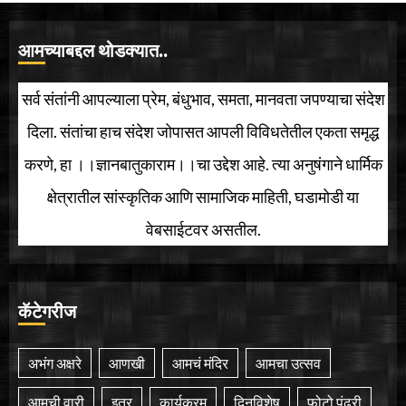
आमच्याबद्दल थोडक्यात..
सर्व संतांनी आपल्याला प्रेम, बंधुभाव, समता, मानवता जपण्याचा संदेश
दिला. संतांचा हाच संदेश जोपासत आपली विविधतेतील एकता समृद्ध
करणे, हा ।।ज्ञानबातुकाराम।।चा उद्देश आहे. त्या अनुषंगाने धार्मिक
क्षेत्रातील सांस्कृतिक आणि सामाजिक माहिती, घडामोडी या
वेबसाईटवर असतील.
कॅटेगरीज
अभंग अक्षरे
आणखी
आमचं मंदिर
आमचा उत्सव
आमची वारी
इतर
कार्यक्रम
दिनविशेष
फोटो पंढरी