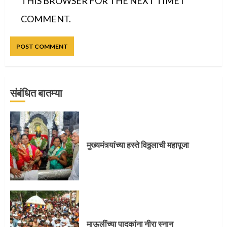
THIS BROWSER FOR THE NEXT TIME I
COMMENT.
संबंधित बातम्या
प्रस्थान सोहळ्यासाठी आळंदी सज्ज
मुख्यमंत्र्यांच्या हस्ते विठ्ठलाची महापूजा
3
संत दासगणू महाराज पुण्यतिथी
माऊलींच्या पादुकांना नीरा स्नान