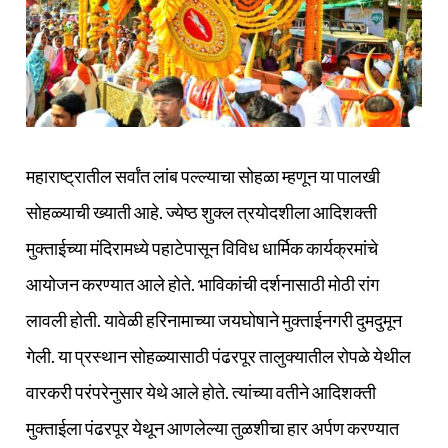
महाराष्ट्रातील सर्वांत लांब पल्ल्याचा सोहळा म्हणून या पालखी
सोहळ्याची ख्याती आहे. ज्येष्ठ शुक्‍ल त्रयोदशीला आदिशक्ती
मुक्ताईच्या मंदिरामध्ये पहाटेपासून विविध धार्मिक कार्यक्रमांचे
आयोजन करण्यात आले होते. भाविकांची दर्शनासाठी मोठी रांग
लावली होती. यावेळी हरिनामाच्या जयघोषाने मुक्ताईनगरी दुमदुमून
गेली. या प्रस्थान सोहळ्यासाठी पंढरपूर तालुक्‍यातील रोपळे येथील
वारकरी परंपरेनुसार येथे आले होते. त्यांच्या वतीने आदिशक्ती
मुक्ताईला पंढरपूर येथून आणलेल्या तुळशीचा हार अर्पण करण्यात