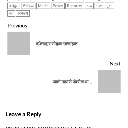
#विठ्ठल
#सोहळा
Media
Police
Reporter
टाळ
भक्त
मृदंग
रथ
रूक्मिणी
Continue
Previous
Reading
Pre
दक्षिणद्वार सोहळा उत्साहात
pos
Next
Next
जातो माघारी पंढरीनाथा…
post:
Leave a Reply