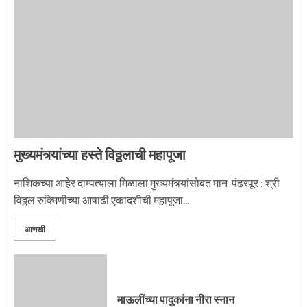
‘तुकाराम तुकाराम’ गजरी दुमदुमली देहूनगरी
1
मुख्यमंत्र्यांच्या हस्ते विठ्ठलाची महापूजा
नगरच्या काळे दाम्पत्याला महापूजेचा मान
नाशिकच्या आहेर दाम्पत्याला मिळाला मुख्यमंत्र्यांसोबत मान पंढरपूर : श्री
विठ्ठल रुक्मिणीच्या आषाढी एकादशीची महापूजा...
2
आणखी
प्रस्थान सोहळ्यासाठी आळंदी सज्ज
माऊलींच्या पादुकांना नीरा स्नान