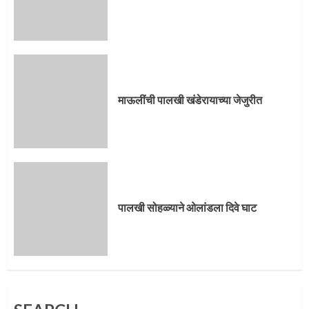
3
माऊलींची पालखी खंडेरायाच्या जेजुरीत
3
माऊलींची पालखी खंडेरायाच्या जेजुरीत
पालखी सोहळ्याने ओलांडला दिवे घाट
4
पालखी सोहळ्याने ओलांडला दिवे घाट
पुणेकरांकडून पालख्यांचे उत्साही स्वागत