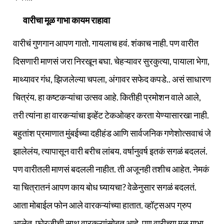
वारीचा मूळ गाभा कायम राहावा
वारीचं गुणगान आपण गातो. गायलाच हवं. शंकाच नाही. पण वारीत
दिसणारी माणसं जरा निरखून बघा. चेहऱ्यावर सुरकुत्या, पायाला भेगा,
माथ्यावर गंध, झिजलेल्या चपला, अंगावर सफेद कपडे.. असं साधारण
चित्रंय. हा कष्टकऱ्यांचा उत्सव आहे. कितीही प्रमोशन वाले आले,
तरी त्यांना हा वारकऱ्यांचा इव्हेंट टेकओव्हर करता येण्यासारखा नाही.
बहुतांश प्रमाणात मुंबईच्या दहीहंड आणि सार्वजनिक गणेशोत्सवाचं जे
झालेलंय, त्यापासून वारी बरीच लांबय. वर्षानुवर्ष इतकं सगळं बदललं.
पण वारीतली माणसं बदलली नाहीत. ती अजूनही तशीच आहेत. नेमकं
या चित्रातनं आपण काय बोध घ्यायचा? वेळेनुसार सगळं बदलतं.
आता मोबाईल फोन आले वारकऱ्यांच्या हातात. व्हॉट्सअप ग्रुप
आलेत. फोरजीची साथ वारकऱ्यांसोबत आहे. पण वारीच्या मूळ गाभा