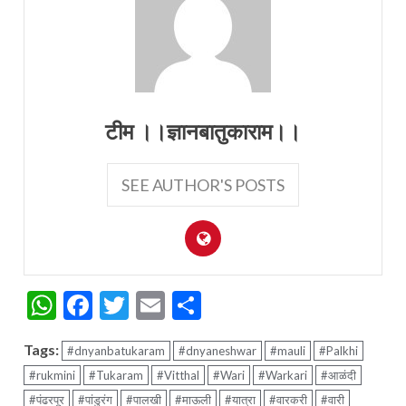
टीम ।।ज्ञानबातुकाराम।।
SEE AUTHOR'S POSTS
WhatsApp
Facebook
Twitter
Email
Share
Tags:
#dnyanbatukaram
#dnyaneshwar
#mauli
#Palkhi
#rukmini
#Tukaram
#Vitthal
#Wari
#Warkari
#आळंदी
#पंढरपूर
#पांडुरंग
#पालखी
#माऊली
#यात्रा
#वारकरी
#वारी