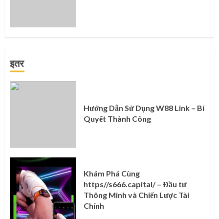
इतर
Hướng Dẫn Sử Dụng W88 Link – Bí
Quyết Thành Công
Khám Phá Cùng
https//s666.capital/ – Đầu tư
Thông Minh và Chiến Lược Tài
Chính