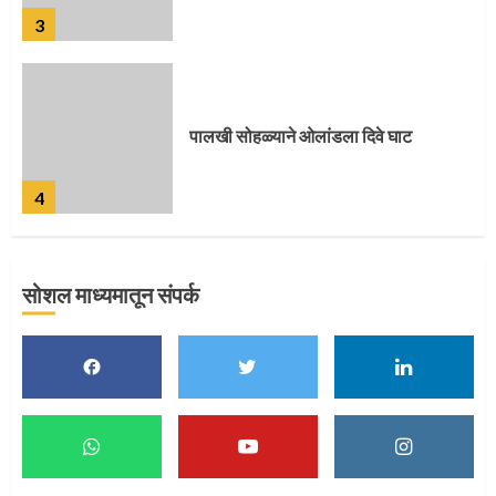
3
पालखी सोहळ्याने ओलांडला दिवे घाट
4
सोशल माध्यमातून संपर्क
पुणेकरांकडून पालख्यांचे उत्साही स्वागत
5
मुख्यमंत्र्यांच्या हस्ते विठ्ठलाची महापूजा