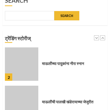
SEARCH
5
SEARCH
मुख्यमंत्र्यांच्या हस्ते विठ्ठलाची महापूजा
ट्रेंडिंग स्टोरीज्
1
माऊलींच्या पादुकांना नीरा स्नान
2
माऊलींची पालखी खंडेरायाच्या जेजुरीत