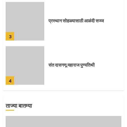
प्रस्थान सोहळ्यासाठी आळंदी सज्ज
3
संत दासगणू महाराज पुण्यतिथी
4
ताज्या बातम्या
जवानाला मिळाला महापूजेचा मान
5