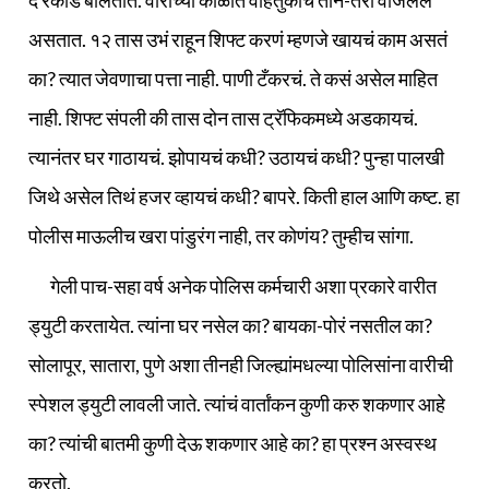
द रेकॉर्ड बोलतात. वारीच्या काळात वाहतुकीचे तीन-तेरा वाजलेले
असतात. १२ तास उभं राहून शिफ्ट करणं म्हणजे खायचं काम असतं
का? त्यात जेवणाचा पत्ता नाही. पाणी टँकरचं. ते कसं असेल माहित
नाही. शिफ्ट संपली की तास दोन तास ट्रॅफिकमध्ये अडकायचं.
त्यानंतर घर गाठायचं. झोपायचं कधी? उठायचं कधी? पुन्हा पालखी
जिथे असेल तिथं हजर व्हायचं कधी? बापरे. किती हाल आणि कष्ट. हा
पोलीस माऊलीच खरा पांडुरंग नाही, तर कोणंय? तुम्हीच सांगा.
गेली पाच-सहा वर्ष अनेक पोलिस कर्मचारी अशा प्रकारे वारीत
ड्युटी करतायेत. त्यांना घर नसेल का? बायका-पोरं नसतील का?
सोलापूर, सातारा, पुणे अशा तीनही जिल्ह्यांमधल्या पोलिसांना वारीची
स्पेशल ड्युटी लावली जाते. त्यांचं वार्तांकन कुणी करु शकणार आहे
का? त्यांची बातमी कुणी देऊ शकणार आहे का? हा प्रश्न अस्वस्थ
करतो.