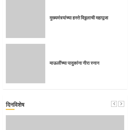
मुख्यमंत्र्यांच्या हस्ते विठ्ठलाची महापूजा
प्रस्थान सोहळ्यासाठी आळंदी सज्ज
माऊलींच्या पादुकांना नीरा स्नान
3
संत दासगणू महाराज पुण्यतिथी
दिनविशेष
4