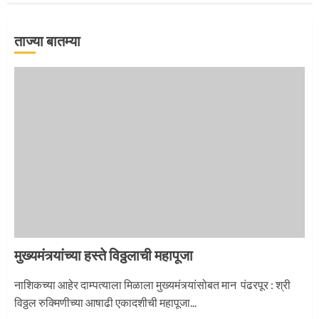
1
ताज्या बातम्या
माऊलींच्या पादुकांना नीरा स्नान
2
माऊलींची पालखी खंडेरायाच्या जेजुरीत
3
मुख्यमंत्र्यांच्या हस्ते विठ्ठलाची महापूजा
नाशिकच्या आहेर दाम्पत्याला मिळाला मुख्यमंत्र्यांसोबत मान पंढरपूर : श्री
विठ्ठल रुक्मिणीच्या आषाढी एकादशीची महापूजा...