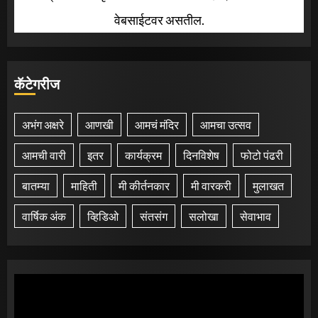
वेबसाईटवर असतील.
कॅटेगरीज
अभंग अक्षरे
आणखी
आमचं मंदिर
आमचा उत्सव
आमची वारी
इतर
कार्यक्रम
दिनविशेष
फोटो पंढरी
बातम्या
माहिती
मी कीर्तनकार
मी वारकरी
मुलाखत
वार्षिक अंक
व्हिडिओ
संतसंग
सलोखा
सेवाभाव