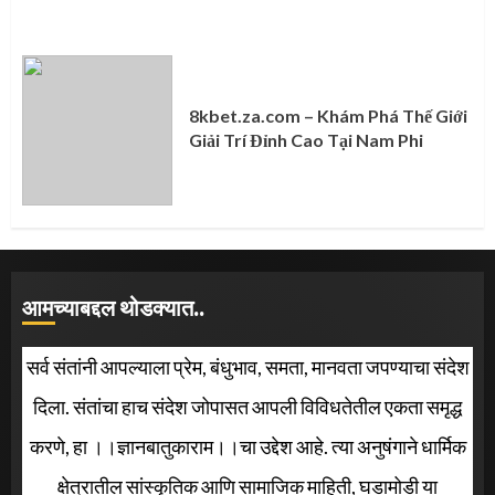
8kbet.za.com – Khám Phá Thế Giới
Giải Trí Đỉnh Cao Tại Nam Phi
आमच्याबद्दल थोडक्यात..
सर्व संतांनी आपल्याला प्रेम, बंधुभाव, समता, मानवता जपण्याचा संदेश
दिला. संतांचा हाच संदेश जोपासत आपली विविधतेतील एकता समृद्ध
करणे, हा ।।ज्ञानबातुकाराम।।चा उद्देश आहे. त्या अनुषंगाने धार्मिक
क्षेत्रातील सांस्कृतिक आणि सामाजिक माहिती, घडामोडी या