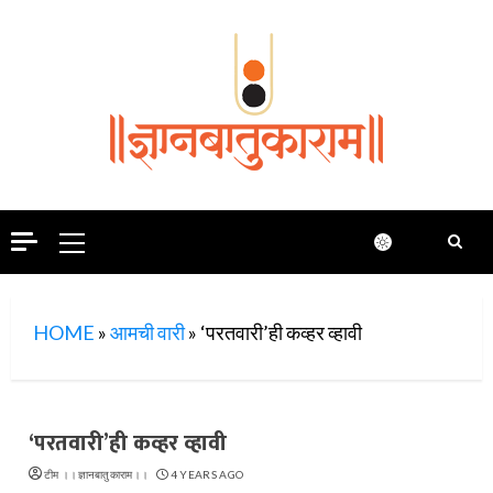
Skip
to
content
Primary
Menu
HOME
»
आमची वारी
»
‘परतवारी’ही कव्हर व्हावी
‘परतवारी’ही कव्हर व्हावी
टीम ।।ज्ञानबातुकाराम।।
4 YEARS AGO