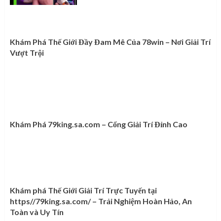
Khám Phá Thế Giới Đầy Đam Mê Của 78win – Nơi Giải Trí
Vượt Trội
Khám Phá 79king.sa.com – Cổng Giải Trí Đỉnh Cao
Khám phá Thế Giới Giải Trí Trực Tuyến tại
https//79king.sa.com/ – Trải Nghiệm Hoàn Hảo, An
Toàn và Uy Tín