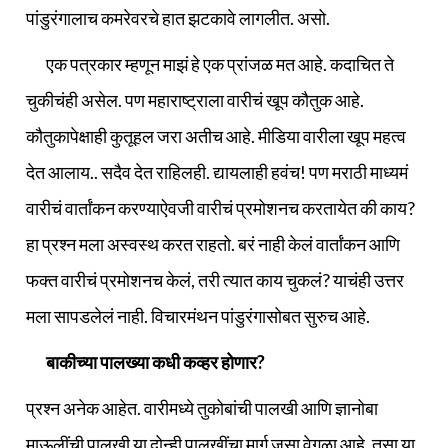
पांडुरंगालाच कमरेवरचे हात झटकावे लागलीत. असो.
एक पत्रकार म्हणून माझं हे एक प्रांजळ मत आहे. कदाचित ते
चुकीचंही असेल. पण महाराष्ट्राला वारीचं खूप कौतुक आहे.
कौतुकापेक्षाही कुतूहल जरा अतीच आहे. मीडिया वारीला खूप महत्व
देत आलाय.. सदैव देत राहिलही. द्यायलाही हवंच! पण मराठी माध्यमं
वारीचं वार्तांकन करण्याऐवजी वारीचं प्रमोशनच करतायेत की काय?
हा प्रश्न मला अस्वस्थ करत राहतो. बरं नाही केलं वार्तांकन आणि
फक्त वारीचं प्रमोशनच केलं, तरी त्यात काय चुकलं? याचंही उत्तर
मला सापडलेलं नाही. विचारमंथन पांडुरंगासोबत सुरुच आहे.
बाकीच्या पालख्या कधी कव्हर होणार?
प्रश्न अनेक आहेत. वारीमध्ये तुकोबांची पालखी आणि ज्ञानोबा
माऊलींची पालखी या दोन्ही पालखींचा मार्ग जसा वेगळा आहे. तसा या