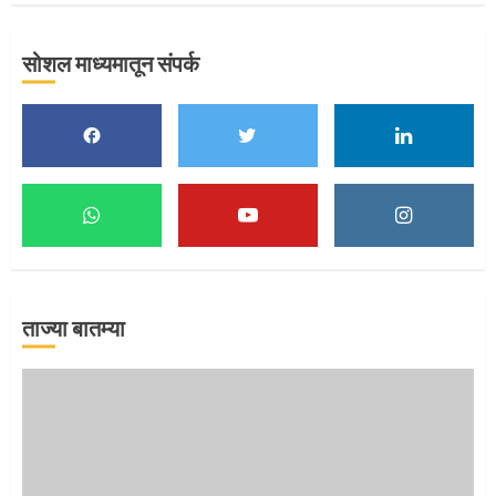
सोशल माध्यमातून संपर्क
मुख्यमंत्र्यांच्या हस्ते विठ्ठलाची महापूजा
1
माऊलींच्या पादुकांना नीरा स्नान
2
ताज्या बातम्या
माऊलींची पालखी खंडेरायाच्या जेजुरीत
3