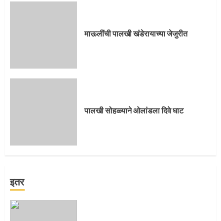
माऊलींची पालखी खंडेरायाच्या जेजुरीत
पालखी सोहळ्याने ओलांडला दिवे घाट
इतर