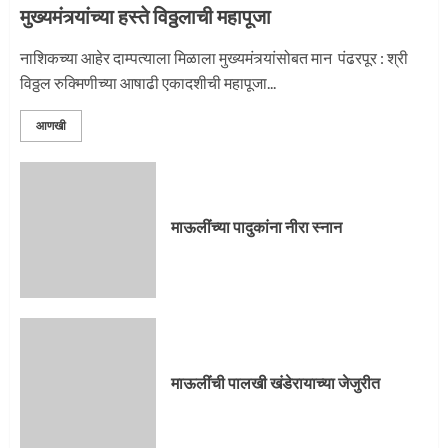
मुख्यमंत्र्यांच्या हस्ते विठ्ठलाची महापूजा
प्रस्थान सोहळ्यासाठी आळंदी सज्ज
नाशिकच्या आहेर दाम्पत्याला मिळाला मुख्यमंत्र्यांसोबत मान पंढरपूर : श्री
विठ्ठल रुक्मिणीच्या आषाढी एकादशीची महापूजा...
3
आणखी
माऊलींची पालखी खंडेरायाच्या जेजुरीत
3
माऊलींच्या पादुकांना नीरा स्नान
पालखी सोहळ्याने ओलांडला दिवे घाट
4
माऊलींची पालखी खंडेरायाच्या जेजुरीत