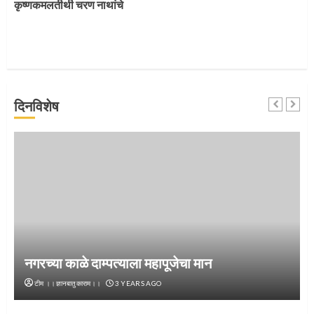
कृष्णकमलतीर्थी चरण नाथांचे
4
जवानाला मिळाला महापूजेचा मान
दिनविशेष
5
‘तुकाराम तुकाराम’ गजरी दुमदुमली देहूनगरी
1
नगरच्या काळे दाम्पत्याला महापूजेचा मान
टीम ।।ज्ञानबातुकाराम।।
3 YEARS AGO
नगरच्या काळे दाम्पत्याला महापूजेचा मान