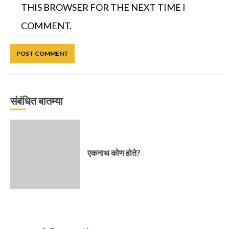
THIS BROWSER FOR THE NEXT TIME I
COMMENT.
संबंधित बातम्या
प्रस्थान सोहळ्यासाठी आळंदी सज्ज
एकनाथ कोण होते?
3
संत दासगणू महाराज पुण्यतिथी