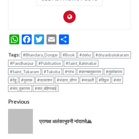
WhatsApp
Facebook
Twitter
Email
Share
Tags:
#Bhandara_Dongar
#Book
#dehu
#dnyanbatukaram
#Pandharpur
#Publication
#Saint_Bahinabai
#Saint_Tukaram
#Tukoba
#ग्रंथ
#ज्ञानबातुकाराम
#तुकोबाराय
#देहू
#पुस्तक
#प्रकाशन
#भंडारा_डोंगर
#माऊली
#विठ्ठल
#संत
#संत_तुकाराम
#संत_बहिणाबाई
Continue
Previous
Reading
Pre
प्रत्यक्ष अलंकाभुवनी नांदतसे🙏
pos