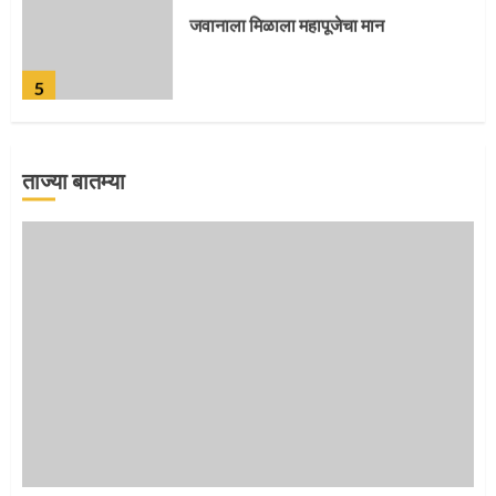
जवानाला मिळाला महापूजेचा मान
5
ताज्या बातम्या
‘तुकाराम तुकाराम’ गजरी दुमदुमली देहूनगरी
1
नगरच्या काळे दाम्पत्याला महापूजेचा मान
2