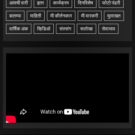
आमची वारी
इतर
कार्यक्रम
दिनविशेष
फोटो पंढरी
बातम्या
माहिती
मी कीर्तनकार
मी वारकरी
मुलाखत
वार्षिक अंक
व्हिडिओ
संतसंग
सलोखा
सेवाभाव