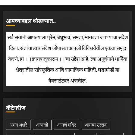
आमच्याबद्दल थोडक्यात..
सर्व संतांनी आपल्याला प्रेम, बंधुभाव, समता, मानवता जपण्याचा संदेश
दिला. संतांचा हाच संदेश जोपासत आपली विविधतेतील एकता समृद्ध
करणे, हा ।।ज्ञानबातुकाराम।।चा उद्देश आहे. त्या अनुषंगाने धार्मिक
क्षेत्रातील सांस्कृतिक आणि सामाजिक माहिती, घडामोडी या
वेबसाईटवर असतील.
कॅटेगरीज
अभंग अक्षरे
आणखी
आमचं मंदिर
आमचा उत्सव