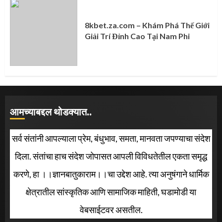
8kbet.za.com – Khám Phá Thế Giới
Giải Trí Đỉnh Cao Tại Nam Phi
आमच्याबद्दल थोडक्यात..
सर्व संतांनी आपल्याला प्रेम, बंधुभाव, समता, मानवता जपण्याचा संदेश
दिला. संतांचा हाच संदेश जोपासत आपली विविधतेतील एकता समृद्ध
करणे, हा ।।ज्ञानबातुकाराम।।चा उद्देश आहे. त्या अनुषंगाने धार्मिक
क्षेत्रातील सांस्कृतिक आणि सामाजिक माहिती, घडामोडी या
वेबसाईटवर असतील.