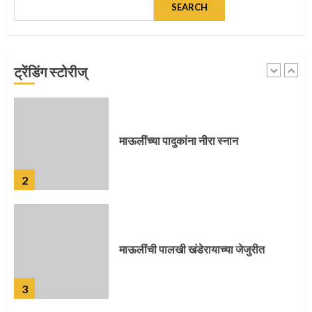
SEARCH
माऊलींच्या पादुकांना नीरा स्नान
ट्रेंडिंग स्टोरीज्
2
माऊलींची पालखी खंडेरायाच्या जेजुरीत
3
पालखी सोहळ्याने ओलांडला दिवे घाट
4