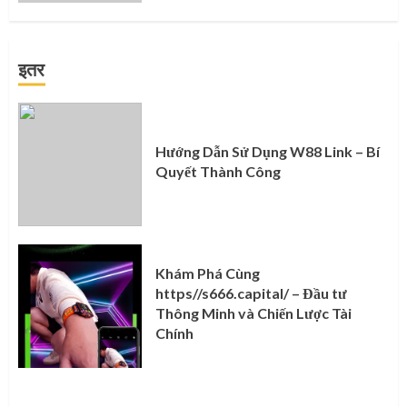
इतर
Hướng Dẫn Sử Dụng W88 Link – Bí
Quyết Thành Công
Khám Phá Cùng
https//s666.capital/ – Đầu tư
Thông Minh và Chiến Lược Tài
Chính