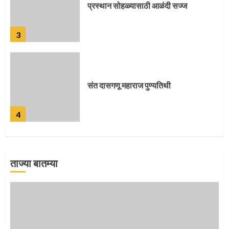
संत दासगणू महाराज पुण्यतिथी
4
जवानाला मिळाला महापूजेचा मान
5
ताज्या बातम्या
‘तुकाराम तुकाराम’ गजरी दुमदुमली देहूनगरी
1