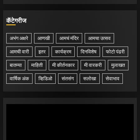
कॅटेगरीज
अभंग अक्षरे
आणखी
आमचं मंदिर
आमचा उत्सव
आमची वारी
इतर
कार्यक्रम
दिनविशेष
फोटो पंढरी
बातम्या
माहिती
मी कीर्तनकार
मी वारकरी
मुलाखत
वार्षिक अंक
व्हिडिओ
संतसंग
सलोखा
सेवाभाव