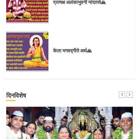
प्रत्यक्ष अलंकाभुवनी नांदतसे🙏
3
संत दासगणू महाराज पुण्यतिथी
केला भगवद्गीते अर्थ🙏
4
जवानाला मिळाला महापूजेचा मान
दिनविशेष
5
‘तुकाराम तुकाराम’ गजरी दुमदुमली देहूनगरी