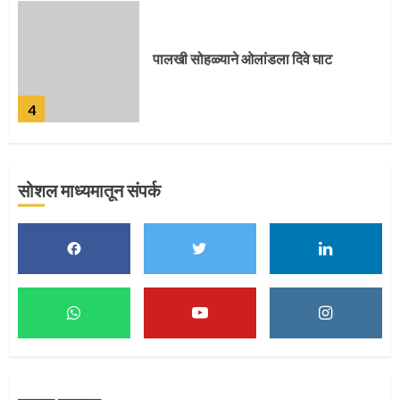
पुणेकरांकडून पालख्यांचे उत्साही स्वागत
5
सोशल माध्यमातून संपर्क
मुख्यमंत्र्यांच्या हस्ते विठ्ठलाची महापूजा
1
माऊलींच्या पादुकांना नीरा स्नान
2