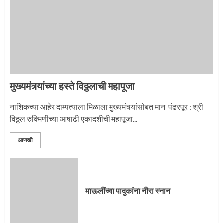
नगरच्या काळे दाम्पत्याला महापूजेचा मान
2
मुख्यमंत्र्यांच्या हस्ते विठ्ठलाची महापूजा
प्रस्थान सोहळ्यासाठी आळंदी सज्ज
नाशिकच्या आहेर दाम्पत्याला मिळाला मुख्यमंत्र्यांसोबत मान पंढरपूर : श्री
विठ्ठल रुक्मिणीच्या आषाढी एकादशीची महापूजा...
3
आणखी
माऊलींची पालखी खंडेरायाच्या जेजुरीत
3
माऊलींच्या पादुकांना नीरा स्नान