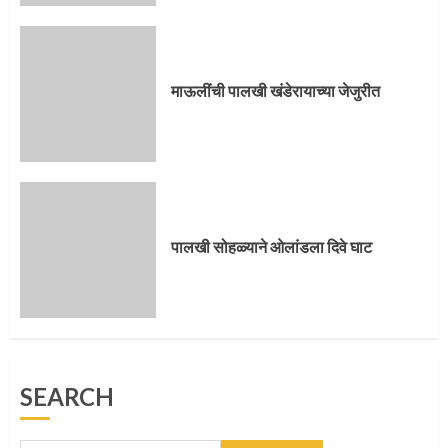
पालखी सोहळ्याने ओलांडला दिवे घाट
4
माऊलींची पालखी खंडेरायाच्या जेजुरीत
पुणेकरांकडून पालख्यांचे उत्साही स्वागत
5
पालखी सोहळ्याने ओलांडला दिवे घाट
मुख्यमंत्र्यांच्या हस्ते विठ्ठलाची महापूजा
SEARCH
1