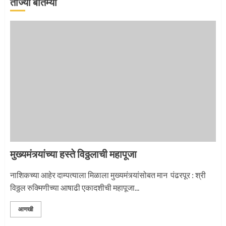
ताज्या बातम्या
माऊलींची पालखी खंडेरायाच्या जेजुरीत
3
मुख्यमंत्र्यांच्या हस्ते विठ्ठलाची महापूजा
नाशिकच्या आहेर दाम्पत्याला मिळाला मुख्यमंत्र्यांसोबत मान पंढरपूर : श्री
विठ्ठल रुक्मिणीच्या आषाढी एकादशीची महापूजा...
आणखी