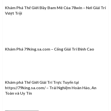
Khám Phá Thế Giới Đầy Đam Mê Của 78win – Nơi Giải Trí
Vượt Trội
Khám Phá 79king.sa.com – Cổng Giải Trí Đỉnh Cao
Khám phá Thế Giới Giải Trí Trực Tuyến tại
https//79king.sa.com/ – Trải Nghiệm Hoàn Hảo, An
Toàn và Uy Tín