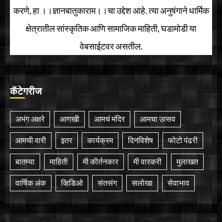
करणे, हा ।।ज्ञानबातुकाराम।।चा उद्देश आहे. त्या अनुषंगाने धार्मिक
क्षेत्रातील सांस्कृतिक आणि सामाजिक माहिती, घडामोडी या
वेबसाईटवर असतील.
कॅटेगरीज
अभंग अक्षरे
आणखी
आमचं मंदिर
आमचा उत्सव
आमची वारी
इतर
कार्यक्रम
दिनविशेष
फोटो पंढरी
बातम्या
माहिती
मी कीर्तनकार
मी वारकरी
मुलाखत
वार्षिक अंक
व्हिडिओ
संतसंग
सलोखा
सेवाभाव