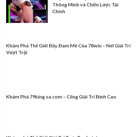
Thông Minh và Chiến Lược Tài
Chính
Khám Phá Thế Giới Đầy Đam Mê Của 78win – Nơi Giải Trí
Vượt Trội
Khám Phá 79king.sa.com – Cổng Giải Trí Đỉnh Cao