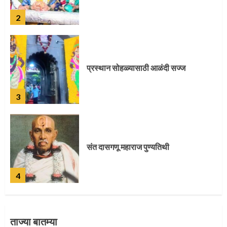
3
संत दासगणू महाराज पुण्यतिथी
4
जवानाला मिळाला महापूजेचा मान
5
ताज्या बातम्या