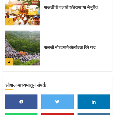
पालखी सोहळ्याने ओलांडला दिवे घाट
4
पुणेकरांकडून पालख्यांचे उत्साही स्वागत
5
सोशल माध्यमातून संपर्क
मुख्यमंत्र्यांच्या हस्ते विठ्ठलाची महापूजा
1