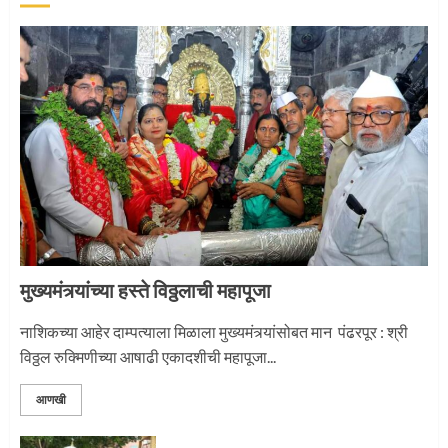
‘तुकाराम तुकाराम’ गजरी दुमदुमली देहूनगरी
1
नगरच्या काळे दाम्पत्याला महापूजेचा मान
2
मुख्यमंत्र्यांच्या हस्ते विठ्ठलाची महापूजा
प्रस्थान सोहळ्यासाठी आळंदी सज्ज
नाशिकच्या आहेर दाम्पत्याला मिळाला मुख्यमंत्र्यांसोबत मान पंढरपूर : श्री
विठ्ठल रुक्मिणीच्या आषाढी एकादशीची महापूजा...
3
आणखी
माऊलींची पालखी खंडेरायाच्या जेजुरीत