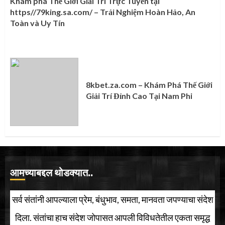
Khám phá Thế Giới Giải Trí Trực Tuyến tại
https//79king.sa.com/ – Trải Nghiệm Hoàn Hảo, An
Toàn và Uy Tín
8kbet.za.com – Khám Phá Thế Giới
Giải Trí Đỉnh Cao Tại Nam Phi
आमच्याबद्दल थोडक्यात..
सर्व संतांनी आपल्याला प्रेम, बंधुभाव, समता, मानवता जपण्याचा संदेश
दिला. संतांचा हाच संदेश जोपासत आपली विविधतेतील एकता समृद्ध