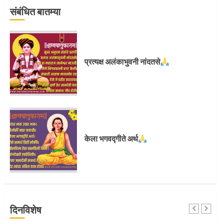
संबंधित बातम्या
प्रस्थान सोहळ्यासाठी आळंदी सज्ज
प्रत्यक्ष अलंकाभुवनी नांदतसे
3
संत दासगणू महाराज पुण्यतिथी
केला भगवद्गीते अर्थ
4
जवानाला मिळाला महापूजेचा मान
दिनविशेष