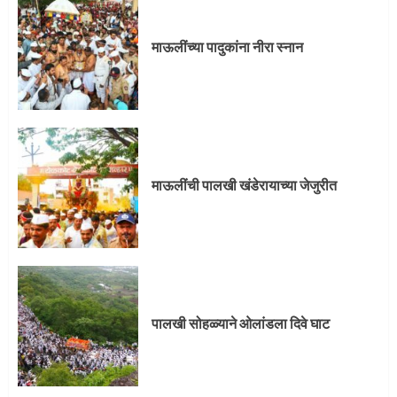
3
माऊलींच्या पादुकांना नीरा स्नान
पालखी सोहळ्याने ओलांडला दिवे घाट
4
माऊलींची पालखी खंडेरायाच्या जेजुरीत
पुणेकरांकडून पालख्यांचे उत्साही स्वागत
5
पालखी सोहळ्याने ओलांडला दिवे घाट