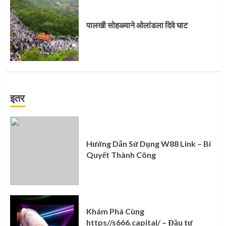
पालखी सोहळ्याने ओलांडला दिवे घाट
इतर
Hướng Dẫn Sử Dụng W88 Link – Bí
Quyết Thành Công
Khám Phá Cùng
https//s666.capital/ – Đầu tư