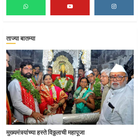
माऊलींच्या पादुकांना नीरा स्नान
2
ताज्या बातम्या
माऊलींची पालखी खंडेरायाच्या जेजुरीत
3
मुख्यमंत्र्यांच्या हस्ते विठ्ठलाची महापूजा