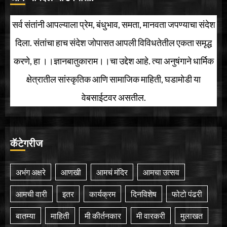
सर्व संतांनी आपल्याला प्रेम, बंधुभाव, समता, मानवता जपण्याचा संदेश
दिला. संतांचा हाच संदेश जोपासत आपली विविधतेतील एकता समृद्ध
करणे, हा ।।ज्ञानबातुकाराम।।चा उद्देश आहे. त्या अनुषंगाने धार्मिक
क्षेत्रातील सांस्कृतिक आणि सामाजिक माहिती, घडामोडी या
वेबसाईटवर असतील.
कॅटेगरीज
अभंग अक्षरे
आणखी
आमचं मंदिर
आमचा उत्सव
आमची वारी
इतर
कार्यक्रम
दिनविशेष
फोटो पंढरी
बातम्या
माहिती
मी कीर्तनकार
मी वारकरी
मुलाखत