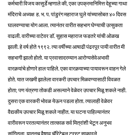
कर्मचारी विजय कासुर्डे म्हणाले की, एका उपक्रमानिमित्त देहूच्या गाथा
मंदिराचे अध्यक्ष ह. भ. प. पांडुरंग महाराज घुले यांच्यासोबत ४० दिवस
घालवण्याचा योग आला. त्यानंतर वारीत सहभाग घेण्याची उत्सुकता
वाढली. वारीच्या वाटेवर डॉ. सुहास महाराज फडतरे यांची ओळख
झाली. हे वर्ष होते १९९२. त्या वर्षीच्या आषाढी पंढरपूर पायी वारीत मी
सहभागी झालो होतो. या प्रवासादरम्यान आरोग्यसेवेअभावी
वारकर्‍यांचे होणारे हाल पाहिले. एका वारकर्‍याच्या पायावरून वाहन गेले
होते. यात जखमी झालेला वारकरी उपचार मिळवण्यासाठी विवळत
होता; पण यंत्रणा तोकडी असल्याने वेळेवर उपचार मिळू शकले नाही.
दुसरा एक वारकरी भोवळ येऊन पडला होता. त्यालाही वेळेवर
वैद्यकीय उपचार मिळू शकले नाहीत. या घटना पाहिल्यानंतर
वारीवरून परतल्यानंतर तात्काळ सर्व मित्रांशी भेटून अनुभव
सांगितला. यातूनच वैष्णव चॅरिटेबल ट्रस्ट साकारले.