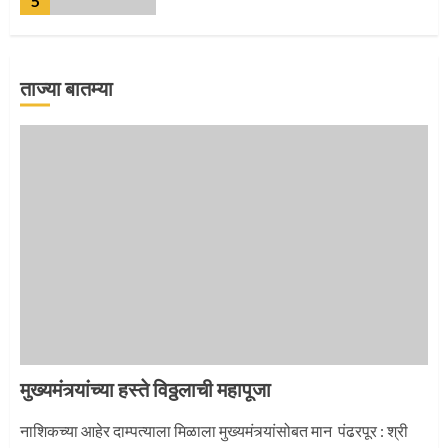
5
ताज्या बातम्या
‘तुकाराम तुकाराम’ गजरी दुमदुमली देहूनगरी
1
नगरच्या काळे दाम्पत्याला महापूजेचा मान
2
मुख्यमंत्र्यांच्या हस्ते विठ्ठलाची महापूजा
प्रस्थान सोहळ्यासाठी आळंदी सज्ज
नाशिकच्या आहेर दाम्पत्याला मिळाला मुख्यमंत्र्यांसोबत मान पंढरपूर : श्री