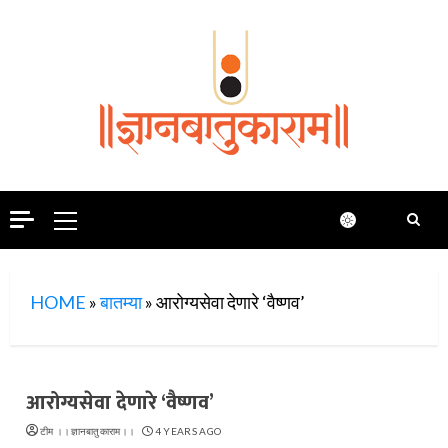
Skip
to
content
Primary
Menu
HOME
»
बातम्या
»
आरोग्यसेवा देणारे ‘वैष्णव’
आरोग्यसेवा देणारे ‘वैष्णव’
टीम ।।ज्ञानबातुकाराम।।
4 YEARS AGO