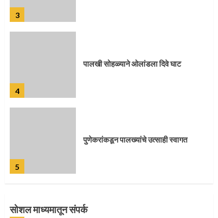
3
पालखी सोहळ्याने ओलांडला दिवे घाट
4
पुणेकरांकडून पालख्यांचे उत्साही स्वागत
5
सोशल माध्यमातून संपर्क
मुख्यमंत्र्यांच्या हस्ते विठ्ठलाची महापूजा