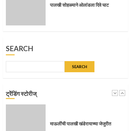
5
पालखी सोहळ्याने ओलांडला दिवे घाट
मुख्यमंत्र्यांच्या हस्ते विठ्ठलाची महापूजा
SEARCH
1
SEARCH
माऊलींच्या पादुकांना नीरा स्नान
ट्रेंडिंग स्टोरीज्
2
माऊलींची पालखी खंडेरायाच्या जेजुरीत