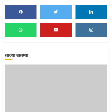
1
माऊलींच्या पादुकांना नीरा स्नान
2
ताज्या बातम्या
माऊलींची पालखी खंडेरायाच्या जेजुरीत
3