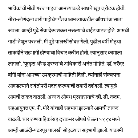
भाविकांची मोठी गरज पाहता आमच्याकडे साधने खूप त्रोटक होती.
नीरा-लोणंदला वारी पाहोचेपर्यंतच आमच्याकडील औषधांचा साठा
संपला. आम्ही पुढे सेवा देऊ शकत नसल्याचे वाईट वाटत होते. आमची
गाडी तेथून परतली. मी पुढे पालखीसोबत गेलो. पुढील वर्षी मोठ्या
ताकदीने सहभागी होण्याचा विचार करीत होतो. त्यानुसार कामाला
लागलो. ‘फुड्स अ‍ॅण्ड ड्रग्स’चे अधिकारी अनंत मोहिते, डॉ. नरेंद्र
बांगी यांना आमच्या उपक्रमाची माहिती दिली. त्यांनाही संकल्पना
आवडल्याने सर्वतोपरी मदत करण्याची तयारी दर्शवली. त्यामुळे
आमची ताकद वाढली. अन्न व औषध प्रशासनाचे व्ही. डी. कदम,
सहआयुक्त एम. पी. मोरे यांचाही सहभाग झाल्याने आमची ताकद
वाढली. चार रुग्णवाहिकांसह ट्रकभर औषधे घेऊन १९९४ मध्ये
आम्ही आळंदी-पंढरपूर पालखी सोहळ्यात सहभागी झालो. याकामी