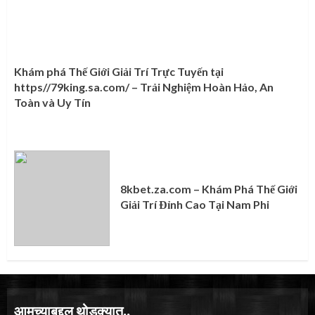
Khám phá Thế Giới Giải Trí Trực Tuyến tại
https//79king.sa.com/ – Trải Nghiệm Hoàn Hảo, An
Toàn và Uy Tín
8kbet.za.com – Khám Phá Thế Giới
Giải Trí Đỉnh Cao Tại Nam Phi
आमच्याबद्दल थोडक्यात..