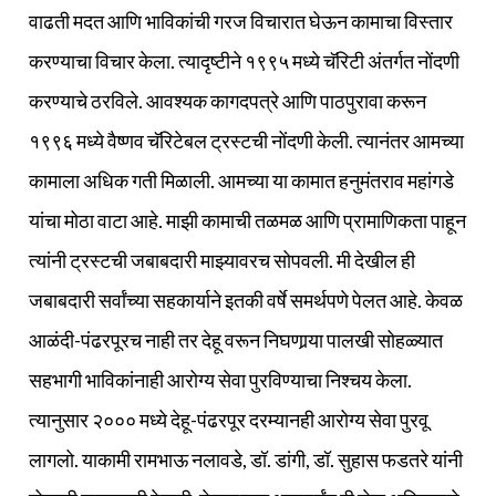
वाढती मदत आणि भाविकांची गरज विचारात घेऊन कामाचा विस्तार
करण्याचा विचार केला. त्यादृष्टीने १९९५ मध्ये चॅरिटी अंतर्गत नोंदणी
करण्याचे ठरविले. आवश्यक कागदपत्रे आणि पाठपुरावा करून
१९९६ मध्ये वैष्णव चॅरिटेबल ट्रस्टची नोंदणी केली. त्यानंतर आमच्या
कामाला अधिक गती मिळाली. आमच्या या कामात हनुमंतराव महांगडे
यांचा मोठा वाटा आहे. माझी कामाची तळमळ आणि प्रामाणिकता पाहून
त्यांनी ट्रस्टची जबाबदारी माझ्यावरच सोपवली. मी देखील ही
जबाबदारी सर्वांच्या सहकार्याने इतकी वर्षे समर्थपणे पेलत आहे. केवळ
आळंदी-पंढरपूरच नाही तर देहू वरून निघणार्‍या पालखी सोहळ्यात
सहभागी भाविकांनाही आरोग्य सेवा पुरविण्याचा निश्‍चय केला.
त्यानुसार २००० मध्ये देहू-पंढरपूर दरम्यानही आरोग्य सेवा पुरवू
लागलो. याकामी रामभाऊ नलावडे, डॉ. डांगी, डॉ. सुहास फडतरे यांनी