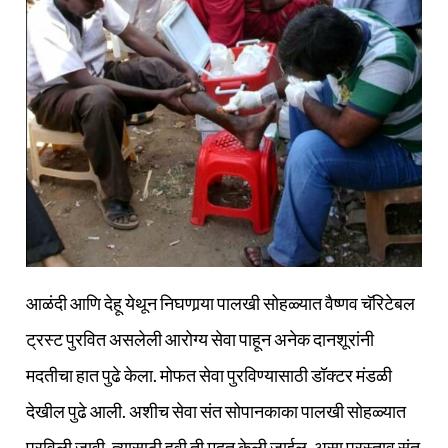
आळंदी आणि देहू येथून निघणार्‍या पालखी सोहळ्यात वैष्णव चॅरिटेबल
ट्रस्ट पुरवित असलेली आरोग्य सेवा पाहून अनेक दानशूरांनी
मदतीचा हात पुढे केला. मोफत सेवा पुरविण्यासाठी डॉक्टर मंडळी
देखील पुढे आली. अशीच सेवा संत सोपानकाका पालखी सोहळ्यात
पुरविली जावी. त्यासाठी हवी ती मदत केली जाईल, असा प्रस्ताव संत