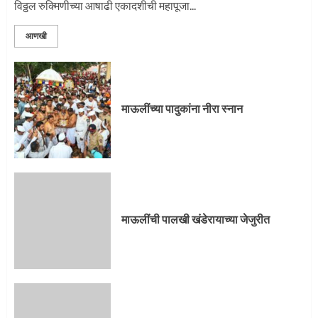
विठ्ठल रुक्मिणीच्या आषाढी एकादशीची महापूजा...
3
आणखी
माऊलींची पालखी खंडेरायाच्या जेजुरीत
3
माऊलींच्या पादुकांना नीरा स्नान
पालखी सोहळ्याने ओलांडला दिवे घाट
4
माऊलींची पालखी खंडेरायाच्या जेजुरीत
पुणेकरांकडून पालख्यांचे उत्साही स्वागत