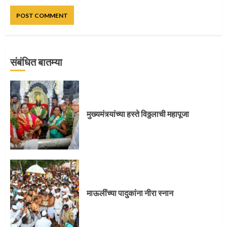
संबंधित बातम्या
प्रस्थान सोहळ्यासाठी आळंदी सज्ज
मुख्यमंत्र्यांच्या हस्ते विठ्ठलाची महापूजा
3
संत दासगणू महाराज पुण्यतिथी
माऊलींच्या पादुकांना नीरा स्नान
4