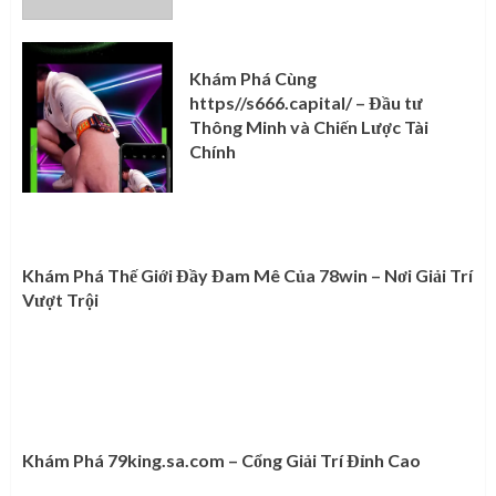
Khám Phá Cùng
https//s666.capital/ – Đầu tư
Thông Minh và Chiến Lược Tài
Chính
Khám Phá Thế Giới Đầy Đam Mê Của 78win – Nơi Giải Trí
Vượt Trội
Khám Phá 79king.sa.com – Cổng Giải Trí Đỉnh Cao