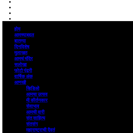
Linkedin
whatsapp
Youtube
Instagram
Primary
होम
Menu
आमच्याबद्दल
बातम्या
दिनविशेष
मुलाखत
आमचं मंदिर
सलोखा
फोटो पंढरी
वार्षिक अंक
आणखी
व्हिडिओ
आमचा उत्सव
मी कीर्तनकार
सेवाभाव
आमची वारी
संत साहित्य
संतसंग
महाराष्ट्राची दैवतं