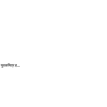
े युवकमित्र ह....