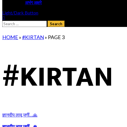
अभंग अक्षरे
Light/Dark Button
Search
for:
HOME
»
#KIRTAN
»
PAGE 3
#KIRTAN
ज्ञानदीप लावू जगीं…🙏
ज्ञानदीप लावू जगीं…🙏