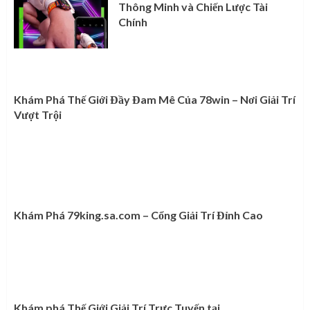
Thông Minh và Chiến Lược Tài
Chính
Khám Phá Thế Giới Đầy Đam Mê Của 78win – Nơi Giải Trí
Vượt Trội
Khám Phá 79king.sa.com – Cổng Giải Trí Đỉnh Cao
Khám phá Thế Giới Giải Trí Trực Tuyến tại