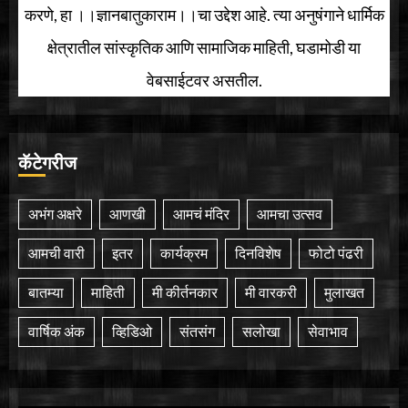
करणे, हा ।।ज्ञानबातुकाराम।।चा उद्देश आहे. त्या अनुषंगाने धार्मिक
क्षेत्रातील सांस्कृतिक आणि सामाजिक माहिती, घडामोडी या
वेबसाईटवर असतील.
कॅटेगरीज
अभंग अक्षरे
आणखी
आमचं मंदिर
आमचा उत्सव
आमची वारी
इतर
कार्यक्रम
दिनविशेष
फोटो पंढरी
बातम्या
माहिती
मी कीर्तनकार
मी वारकरी
मुलाखत
वार्षिक अंक
व्हिडिओ
संतसंग
सलोखा
सेवाभाव