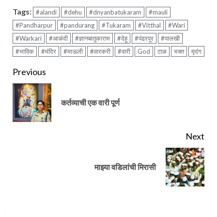
Tags:
#alandi
#dehu
#dnyanbatukaram
#mauli
#Pandharpur
#pandurang
#Tukaram
#Vitthal
#Wari
#Warkari
#आळंदी
#ज्ञानबातुकाराम
#देहू
#पंढरपूर
#पालखी
#भाविक
#मंदिर
#माऊली
#वारकरी
#वारी
God
टाळ
भक्त
मृदंग
Continue
Previous
Reading
Pre
कर्तव्याची एक वारी पूर्ण
pos
Next
Next
माझ्या वडिलांची मिरासी
post: