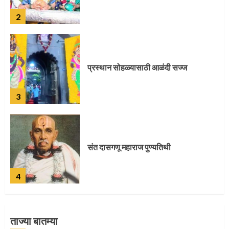
3
संत दासगणू महाराज पुण्यतिथी
4
जवानाला मिळाला महापूजेचा मान
5
ताज्या बातम्या
‘तुकाराम तुकाराम’ गजरी दुमदुमली देहूनगरी