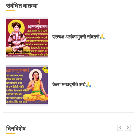
संबंधित बातम्या
प्रस्थान सोहळ्यासाठी आळंदी सज्ज
प्रत्यक्ष अलंकाभुवनी नांदतसे
3
संत दासगणू महाराज पुण्यतिथी
केला भगवद्गीते अर्थ
4
जवानाला मिळाला महापूजेचा मान
दिनविशेष