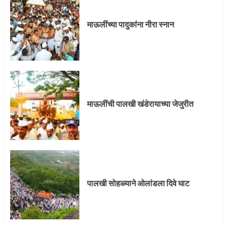
3
माऊलींच्या पादुकांना नीरा स्नान
पालखी सोहळ्याने ओलांडला दिवे घाट
4
माऊलींची पालखी खंडेरायाच्या जेजुरीत
पुणेकरांकडून पालख्यांचे उत्साही स्वागत
5
पालखी सोहळ्याने ओलांडला दिवे घाट