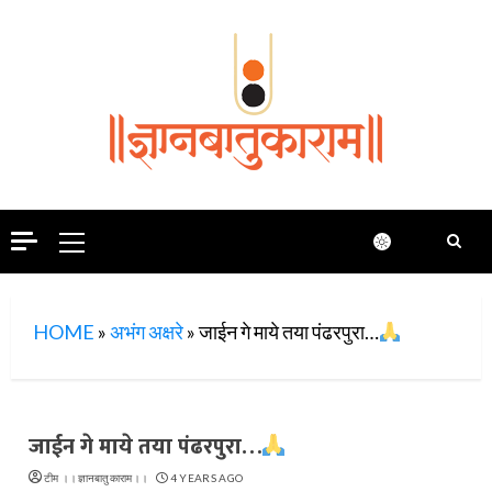
Skip
to
content
Primary
Menu
HOME
»
अभंग अक्षरे
»
जाईन गे माये तया पंढरपुरा…
जाईन गे माये तया पंढरपुरा…
टीम ।।ज्ञानबातुकाराम।।
4 YEARS AGO