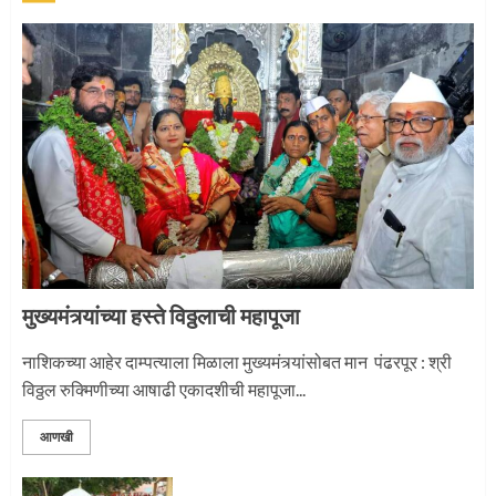
1
नगरच्या काळे दाम्पत्याला महापूजेचा मान
2
मुख्यमंत्र्यांच्या हस्ते विठ्ठलाची महापूजा
प्रस्थान सोहळ्यासाठी आळंदी सज्ज
नाशिकच्या आहेर दाम्पत्याला मिळाला मुख्यमंत्र्यांसोबत मान पंढरपूर : श्री
विठ्ठल रुक्मिणीच्या आषाढी एकादशीची महापूजा...
3
आणखी
माऊलींची पालखी खंडेरायाच्या जेजुरीत