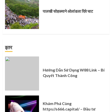
पालखी सोहळ्याने ओलांडला दिवे घाट
इतर
Hướng Dẫn Sử Dụng W88 Link – Bí
Quyết Thành Công
Khám Phá Cùng
https//s666.capital/ – Đầu tư