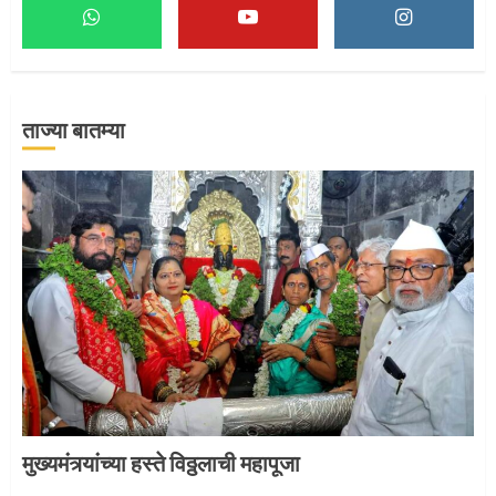
माऊलींच्या पादुकांना नीरा स्नान
2
ताज्या बातम्या
माऊलींची पालखी खंडेरायाच्या जेजुरीत
3
मुख्यमंत्र्यांच्या हस्ते विठ्ठलाची महापूजा