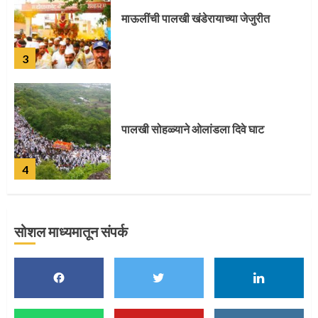
पालखी सोहळ्याने ओलांडला दिवे घाट
4
पुणेकरांकडून पालख्यांचे उत्साही स्वागत
5
सोशल माध्यमातून संपर्क
मुख्यमंत्र्यांच्या हस्ते विठ्ठलाची महापूजा
1