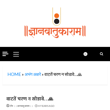
Skip
to
content
Primary
Menu
HOME
»
अभंग अक्षरे
»
वाटतें चरण न सोडावे…🙏
वाटतें चरण न सोडावे…🙏
टीम ।।ज्ञानबातुकाराम।।
4 YEARS AGO