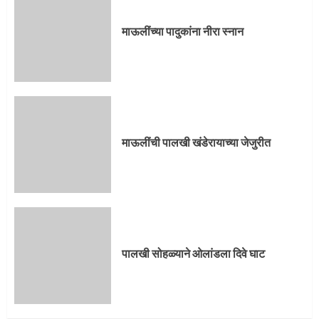
3
माऊलींच्या पादुकांना नीरा स्नान
पालखी सोहळ्याने ओलांडला दिवे घाट
4
माऊलींची पालखी खंडेरायाच्या जेजुरीत
पुणेकरांकडून पालख्यांचे उत्साही स्वागत
5
पालखी सोहळ्याने ओलांडला दिवे घाट