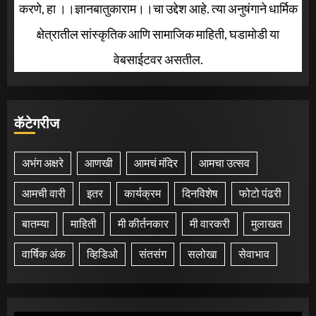
करणे, हा ।।ज्ञानबातुकाराम।।चा उद्देश आहे. त्या अनुषंगाने धार्मिक
क्षेत्रातील सांस्कृतिक आणि सामाजिक माहिती, घडामोडी या
वेबसाईटवर असतील.
कॅटेगरीज
अभंग अक्षरे
आणखी
आमचं मंदिर
आमचा उत्सव
आमची वारी
इतर
कार्यक्रम
दिनविशेष
फोटो पंढरी
बातम्या
माहिती
मी कीर्तनकार
मी वारकरी
मुलाखत
वार्षिक अंक
व्हिडिओ
संतसंग
सलोखा
सेवाभाव