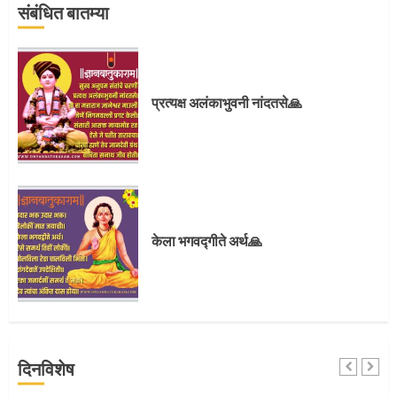
संबंधित बातम्या
प्रस्थान सोहळ्यासाठी आळंदी सज्ज
प्रत्यक्ष अलंकाभुवनी नांदतसे🙏
3
संत दासगणू महाराज पुण्यतिथी
केला भगवद्गीते अर्थ🙏
4
जवानाला मिळाला महापूजेचा मान
दिनविशेष