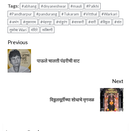
Tags:
#abhang
#dnyaneshwar
#mauli
#Palkhi
#Pandharpur
#pandurang
#Tukaram
#Vitthal
#Warkari
#अभंग
#तुकाराम
#पंढरपूर
#पांडुरंग
#वारकरी
#वारी
#विठ्ठल
#संत
तुकोबा Wari
मंदिरे
रूक्मिणी
Continue
Previous
Reading
Pre
पाऊले चालती पंढरीची वाट
pos
Next
Next
विठ्ठलमूर्तीच्या शोधाचे मृगजळ
post: