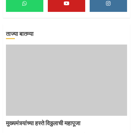
माऊलींच्या पादुकांना नीरा स्नान
2
ताज्या बातम्या
माऊलींची पालखी खंडेरायाच्या जेजुरीत
3
मुख्यमंत्र्यांच्या हस्ते विठ्ठलाची महापूजा