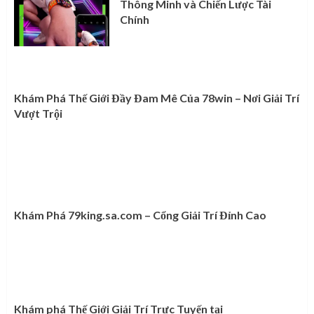
Thông Minh và Chiến Lược Tài
Chính
Khám Phá Thế Giới Đầy Đam Mê Của 78win – Nơi Giải Trí
Vượt Trội
Khám Phá 79king.sa.com – Cổng Giải Trí Đỉnh Cao
Khám phá Thế Giới Giải Trí Trực Tuyến tại