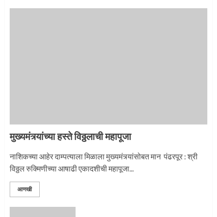
1
नगरच्या काळे दाम्पत्याला महापूजेचा मान
2
मुख्यमंत्र्यांच्या हस्ते विठ्ठलाची महापूजा
प्रस्थान सोहळ्यासाठी आळंदी सज्ज
नाशिकच्या आहेर दाम्पत्याला मिळाला मुख्यमंत्र्यांसोबत मान पंढरपूर : श्री
विठ्ठल रुक्मिणीच्या आषाढी एकादशीची महापूजा...
3
आणखी
माऊलींची पालखी खंडेरायाच्या जेजुरीत