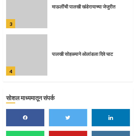
पालखी सोहळ्याने ओलांडला दिवे घाट
4
पुणेकरांकडून पालख्यांचे उत्साही स्वागत
5
सोशल माध्यमातून संपर्क
मुख्यमंत्र्यांच्या हस्ते विठ्ठलाची महापूजा
1