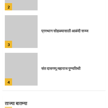
3
संत दासगणू महाराज पुण्यतिथी
4
जवानाला मिळाला महापूजेचा मान
5
ताज्या बातम्या
‘तुकाराम तुकाराम’ गजरी दुमदुमली देहूनगरी