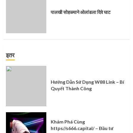
पालखी सोहळ्याने ओलांडला दिवे घाट
इतर
Hướng Dẫn Sử Dụng W88 Link – Bí
Quyết Thành Công
Khám Phá Cùng
https//s666.capital/ – Đầu tư