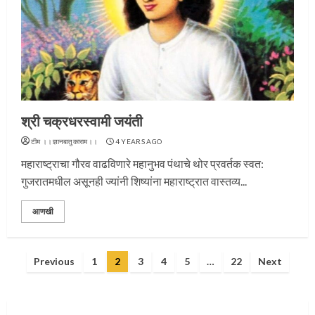
प्रस्थान सोहळ्यासाठी आळंदी सज्ज
श्री चक्रधरस्वामी जयंती
3
टीम ।।ज्ञानबातुकाराम।।
4 YEARS AGO
महाराष्ट्राचा गौरव वाढविणारे महानुभव पंथाचे थोर प्रवर्तक स्वत:
गुजरातमधील असूनही ज्यांनी शिष्यांना महाराष्ट्रात वास्तव्य...
संत दासगणू महाराज पुण्यतिथी
आणखी
4
Posts
Previous
1
2
3
4
5
…
22
Next
pagination
जवानाला मिळाला महापूजेचा मान