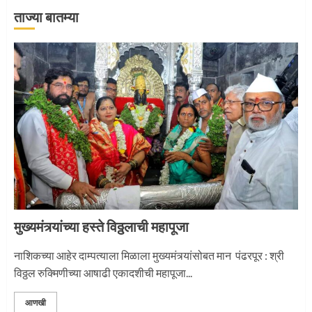
ताज्या बातम्या
‘तुकाराम तुकाराम’ गजरी दुमदुमली देहूनगरी
1
नगरच्या काळे दाम्पत्याला महापूजेचा मान
2
मुख्यमंत्र्यांच्या हस्ते विठ्ठलाची महापूजा
प्रस्थान सोहळ्यासाठी आळंदी सज्ज
नाशिकच्या आहेर दाम्पत्याला मिळाला मुख्यमंत्र्यांसोबत मान पंढरपूर : श्री
विठ्ठल रुक्मिणीच्या आषाढी एकादशीची महापूजा...
3
आणखी