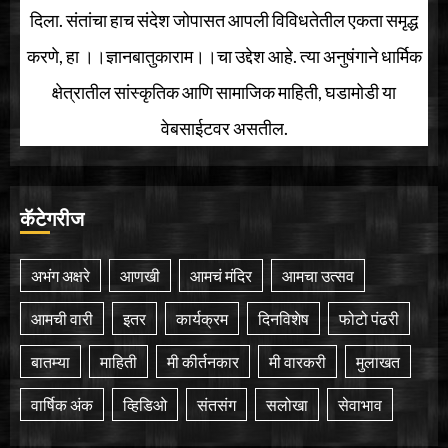
दिला. संतांचा हाच संदेश जोपासत आपली विविधतेतील एकता समृद्ध
करणे, हा ।।ज्ञानबातुकाराम।।चा उद्देश आहे. त्या अनुषंगाने धार्मिक
क्षेत्रातील सांस्कृतिक आणि सामाजिक माहिती, घडामोडी या
वेबसाईटवर असतील.
कॅटेगरीज
अभंग अक्षरे
आणखी
आमचं मंदिर
आमचा उत्सव
आमची वारी
इतर
कार्यक्रम
दिनविशेष
फोटो पंढरी
बातम्या
माहिती
मी कीर्तनकार
मी वारकरी
मुलाखत
वार्षिक अंक
व्हिडिओ
संतसंग
सलोखा
सेवाभाव