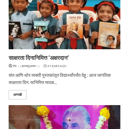
साक्षरता दिनानिमित्त ‘अक्षरदान’
टीम ।।ज्ञानबातुकाराम।।
4 YEARS AGO
संत आणि थोर व्यक्ती पुस्तकांतून विद्यार्थ्यांपर्यंत देहू : आज जागतिक
साक्षरता दिन. यानिमित्त मावळ...
आणखी