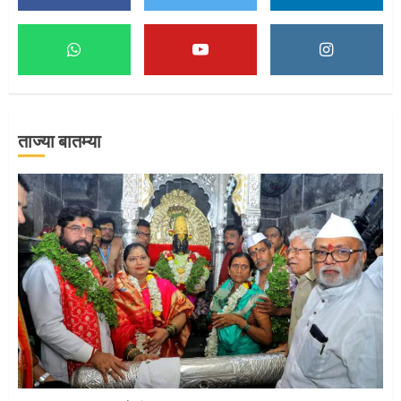
माऊलींच्या पादुकांना नीरा स्नान
2
ताज्या बातम्या
माऊलींची पालखी खंडेरायाच्या जेजुरीत
3