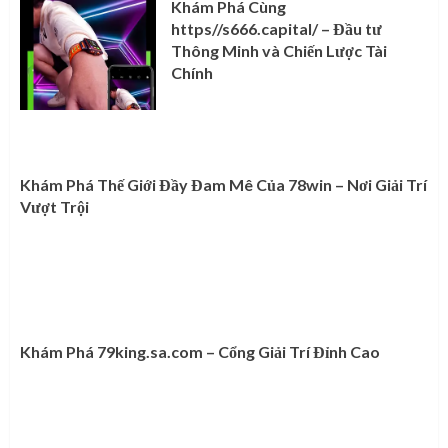
Khám Phá Cùng
https//s666.capital/ – Đầu tư
Thông Minh và Chiến Lược Tài
Chính
Khám Phá Thế Giới Đầy Đam Mê Của 78win – Nơi Giải Trí
Vượt Trội
Khám Phá 79king.sa.com – Cổng Giải Trí Đỉnh Cao