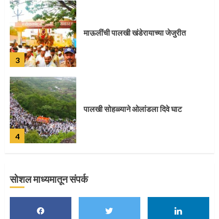
पालखी सोहळ्याने ओलांडला दिवे घाट
4
पुणेकरांकडून पालख्यांचे उत्साही स्वागत
5
सोशल माध्यमातून संपर्क
मुख्यमंत्र्यांच्या हस्ते विठ्ठलाची महापूजा
1