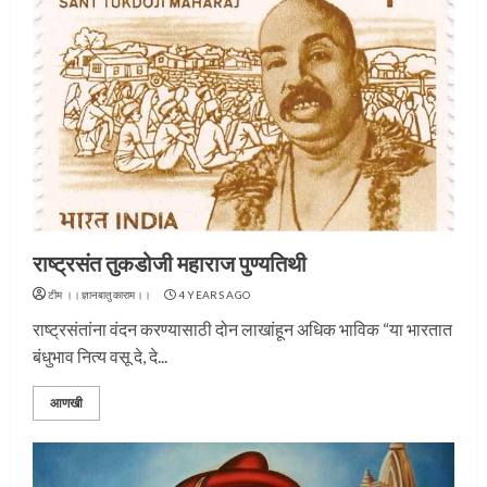
राष्ट्रसंत तुकडोजी महाराज पुण्यतिथी
टीम ।।ज्ञानबातुकाराम।।
4 YEARS AGO
राष्ट्रसंतांना वंदन करण्यासाठी दोन लाखांहून अधिक भाविक “या भारतात
बंधुभाव नित्य वसू दे, दे...
आणखी