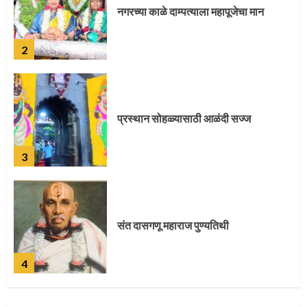
प्रस्थान सोहळ्यासाठी आळंदी सज्ज
3
संत दासगणू महाराज पुण्यतिथी
4
जवानाला मिळाला महापूजेचा मान
5