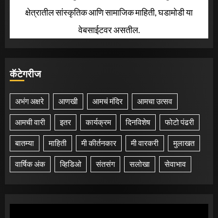
क्षेत्रातील सांस्कृतिक आणि सामाजिक माहिती, घडामोडी या
वेबसाईटवर असतील.
कॅटेगरीज
अभंग अक्षरे
आणखी
आमचं मंदिर
आमचा उत्सव
आमची वारी
इतर
कार्यक्रम
दिनविशेष
फोटो पंढरी
बातम्या
माहिती
मी कीर्तनकार
मी वारकरी
मुलाखत
वार्षिक अंक
व्हिडिओ
संतसंग
सलोखा
सेवाभाव