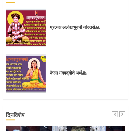
प्रस्थान सोहळ्यासाठी आळंदी सज्ज
प्रत्यक्ष अलंकाभुवनी नांदतसे🙏
3
संत दासगणू महाराज पुण्यतिथी
केला भगवद्गीते अर्थ🙏
4
जवानाला मिळाला महापूजेचा मान
दिनविशेष
5