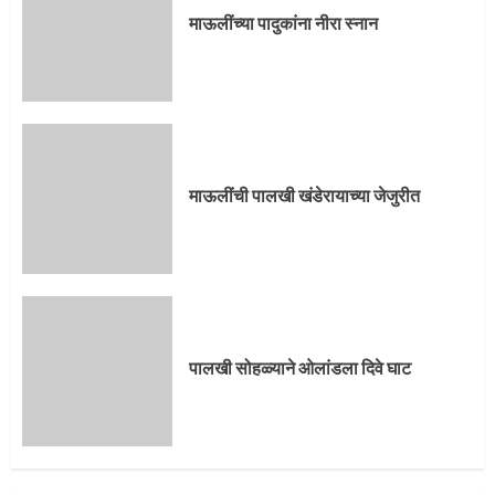
3
माऊलींच्या पादुकांना नीरा स्नान
पालखी सोहळ्याने ओलांडला दिवे घाट
4
माऊलींची पालखी खंडेरायाच्या जेजुरीत
पुणेकरांकडून पालख्यांचे उत्साही स्वागत
5
पालखी सोहळ्याने ओलांडला दिवे घाट
मुख्यमंत्र्यांच्या हस्ते विठ्ठलाची महापूजा