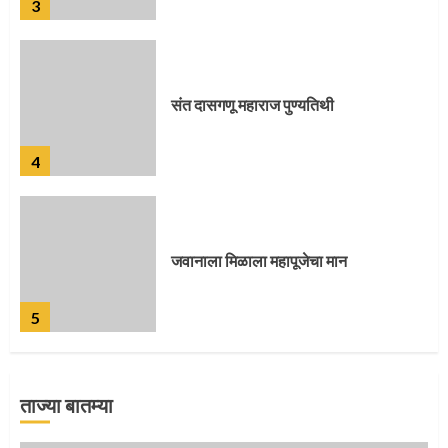
3
संत दासगणू महाराज पुण्यतिथी
4
जवानाला मिळाला महापूजेचा मान
5
ताज्या बातम्या
‘तुकाराम तुकाराम’ गजरी दुमदुमली देहूनगरी