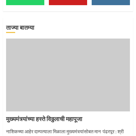
माऊलींच्या पादुकांना नीरा स्नान
2
ताज्या बातम्या
माऊलींची पालखी खंडेरायाच्या जेजुरीत
3
मुख्यमंत्र्यांच्या हस्ते विठ्ठलाची महापूजा
नाशिकच्या आहेर दाम्पत्याला मिळाला मुख्यमंत्र्यांसोबत मान पंढरपूर : श्री