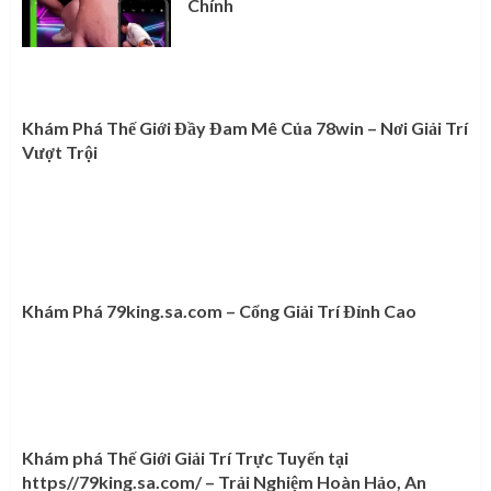
Chính
Khám Phá Thế Giới Đầy Đam Mê Của 78win – Nơi Giải Trí
Vượt Trội
Khám Phá 79king.sa.com – Cổng Giải Trí Đỉnh Cao
Khám phá Thế Giới Giải Trí Trực Tuyến tại
https//79king.sa.com/ – Trải Nghiệm Hoàn Hảo, An