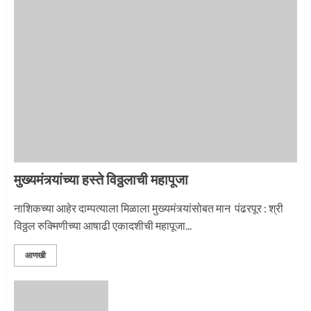
1
नगरच्या काळे दाम्पत्याला महापूजेचा मान
2
मुख्यमंत्र्यांच्या हस्ते विठ्ठलाची महापूजा
प्रस्थान सोहळ्यासाठी आळंदी सज्ज
नाशिकच्या आहेर दाम्पत्याला मिळाला मुख्यमंत्र्यांसोबत मान पंढरपूर : श्री
विठ्ठल रुक्मिणीच्या आषाढी एकादशीची महापूजा...
3
आणखी
माऊलींची पालखी खंडेरायाच्या जेजुरीत