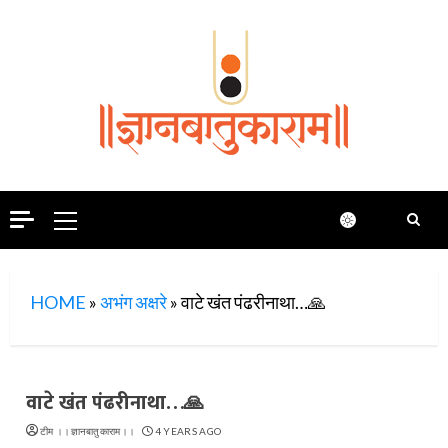
Skip
to
content
Primary
Menu
HOME
»
अभंग अक्षरे
»
वाटे खंत पंढरीनाथा…🙏
वाटे खंत पंढरीनाथा…🙏
टीम ।।ज्ञानबातुकाराम।।
4 YEARS AGO