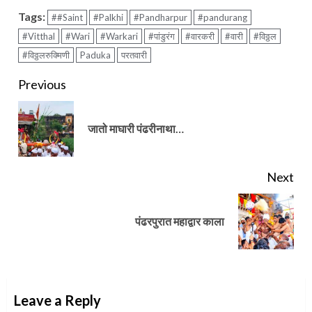
Tags:
##Saint
#Palkhi
#Pandharpur
#pandurang
#Vitthal
#Wari
#Warkari
#पांडुरंग
#वारकरी
#वारी
#विठ्ठल
#विठ्ठलरुक्मिणी
Paduka
परतवारी
Continue
Previous
Reading
Pre
जातो माघारी पंढरीनाथा…
pos
Next
Next
पंढरपुरात महाद्वार काला
post:
Leave a Reply