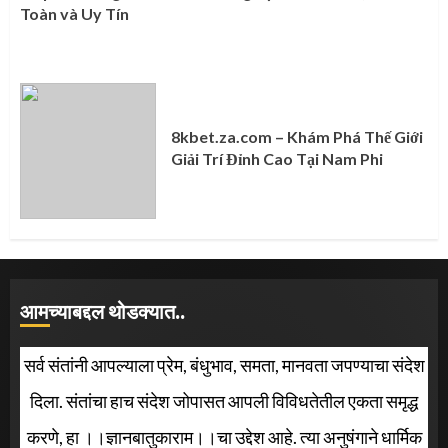
Toàn và Uy Tín
8kbet.za.com – Khám Phá Thế Giới
Giải Trí Đỉnh Cao Tại Nam Phi
आमच्याबद्दल थोडक्यात..
सर्व संतांनी आपल्याला प्रेम, बंधुभाव, समता, मानवता जपण्याचा संदेश
दिला. संतांचा हाच संदेश जोपासत आपली विविधतेतील एकता समृद्ध
करणे, हा ।।ज्ञानबातुकाराम।।चा उद्देश आहे. त्या अनुषंगाने धार्मिक